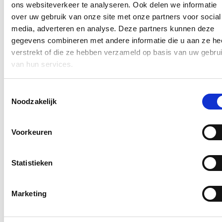
overnachtingen in jeugdlogies vanuit een totaal van 1.027.754
ons websiteverkeer te analyseren. Ook delen we informatie
overnachtingen in de Westhoek.
over uw gebruik van onze site met onze partners voor social
media, adverteren en analyse. Deze partners kunnen deze
Blijf je graag op de hoogte?
gegevens combineren met andere informatie die u aan ze he
verstrekt of die ze hebben verzameld op basis van uw gebru
Ontvang mijn nieuwsbrief.
van hun services.
E-mailadres
Postcode
Toestemmingsselectie
Noodzakelijk
Ja, ik wens de nieuwsbrief van Loes Vandromme te ontvangen op
bovenstaand e-mailadres.
Voorkeuren
Klik
hier
om de privacyvoorwaarden te raadplegen
Statistieken
Nieuws
Marketing
Recordaantal West-Vlaamse scholen kiest voor Oog
voor Lekkers