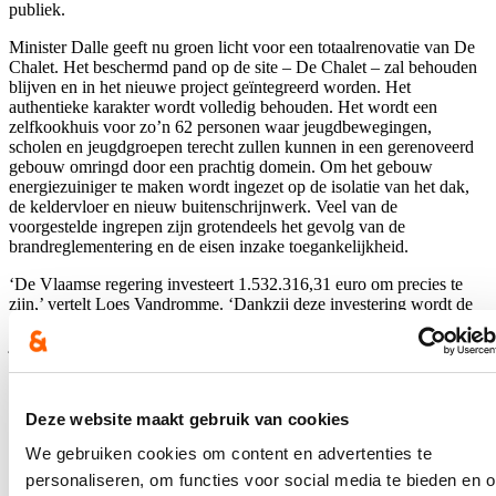
publiek.
Minister Dalle geeft nu groen licht voor een totaalrenovatie van De
Chalet. Het beschermd pand op de site – De Chalet – zal behouden
blijven en in het nieuwe project geïntegreerd worden. Het
authentieke karakter wordt volledig behouden. Het wordt een
zelfkookhuis voor zo’n 62 personen waar jeugdbewegingen,
scholen en jeugdgroepen terecht zullen kunnen in een gerenoveerd
gebouw omringd door een prachtig domein. Om het gebouw
energiezuiniger te maken wordt ingezet op de isolatie van het dak,
de keldervloer en nieuw buitenschrijnwerk. Veel van de
voorgestelde ingrepen zijn grotendeels het gevolg van de
brandreglementering en de eisen inzake toegankelijkheid.
‘De Vlaamse regering investeert 1.532.316,31 euro om precies te
zijn,’ vertelt Loes Vandromme. ‘Dankzij deze investering wordt de
regio meer dan ooit van groot strategisch belang voor het
jeugdverblijfstoerisme. Want net zoals dat het geval is voor vele
andere doelgroepen is de Westhoek bij uitstek een plek om er een
fijne vakantie te beleven,’ besluit het parlementslid.
Deze website maakt gebruik van cookies
In 2022 waren 36 jeugdlogies die 849 bedden konden aanbieden in
de Westhoek. Dit resulteerde in 79.987 jongeren die in onze streek
We gebruiken cookies om content en advertenties te
konden overnachten. Ook het aantal overnachtingen lijkt in
personaliseren, om functies voor social media te bieden en 
stijgende lijn te zijn na corona. In 2022 waren er 232.625