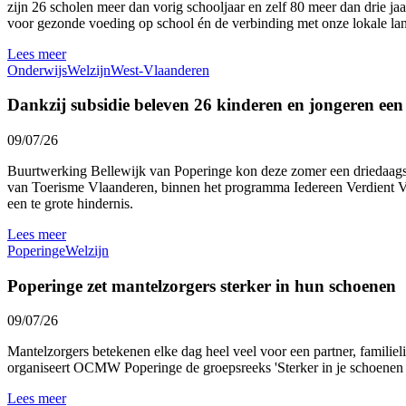
zijn 26 scholen meer dan vorig schooljaar en zelf 80 meer dan drie ja
voor gezonde voeding op school én de verbinding met onze lokale l
Lees meer
Onderwijs
Welzijn
West-Vlaanderen
Dankzij subsidie beleven 26 kinderen en jongeren ee
09/07/26
Buurtwerking Bellewijk van Poperinge kon deze zomer een driedaags 
van Toerisme Vlaanderen, binnen het programma Iedereen Verdient Vak
een te grote hindernis.
Lees meer
Poperinge
Welzijn
Poperinge zet mantelzorgers sterker in hun schoenen
09/07/26
Mantelzorgers betekenen elke dag heel veel voor een partner, familie
organiseert OCMW Poperinge de groepsreeks 'Sterker in je schoenen al
Lees meer