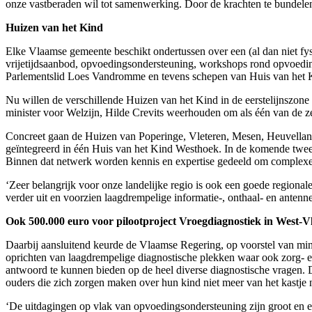
onze vastberaden wil tot samenwerking. Door de krachten te bundel
Huizen van het Kind
Elke Vlaamse gemeente beschikt ondertussen over een (al dan niet fy
vrijetijdsaanbod, opvoedingsondersteuning, workshops rond opvoeding
Parlementslid Loes Vandromme en tevens schepen van Huis van het K
Nu willen de verschillende Huizen van het Kind in de eerstelijnszo
minister voor Welzijn, Hilde Crevits weerhouden om als één van de ze
Concreet gaan de Huizen van Poperinge, Vleteren, Mesen, Heuvella
geïntegreerd in één Huis van het Kind Westhoek. In de komende twee 
Binnen dat netwerk worden kennis en expertise gedeeld om complexe
‘Zeer belangrijk voor onze landelijke regio is ook een goede regiona
verder uit en voorzien laagdrempelige informatie-, onthaal- en antenn
Ook 500.000 euro voor pilootproject Vroegdiagnostiek in West-
Daarbij aansluitend keurde de Vlaamse Regering, op voorstel van minis
oprichten van laagdrempelige diagnostische plekken waar ook zorg- 
antwoord te kunnen bieden op de heel diverse diagnostische vragen. D
ouders die zich zorgen maken over hun kind niet meer van het kastje
‘De uitdagingen op vlak van opvoedingsondersteuning zijn groot en er