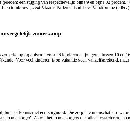
ar geleden: een stijging van respectievelijk bijna 9 en bijna 32 proce
and- en tuinbouw”, zegt Vlaams Parlementslid Loes Vandromme (cd&v) 
n onvergetelijk zomerkamp
zomerkamp organiseren voor 26 kinderen en jongeren tussen 10 en 16 j
antie. Voor veel kinderen is op vakantie gaan vanzelfsprekend, maar 
lid, buur of kennis met een zorgnood. Die zorg is van onschatbare waa
s mantelzorger'. Zo wil het mantelzorgers niet alleen waarderen, maar