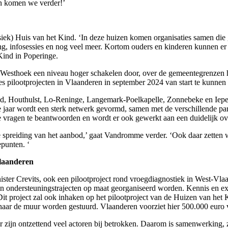
en komen we verder!’
siek) Huis van het Kind. ‘In deze huizen komen organisaties samen di
, infosessies en nog veel meer. Kortom ouders en kinderen kunnen er t
ind in Poperinge.
ne Westhoek een niveau hoger schakelen door, over de gemeentegrenzen
s pilootprojecten in Vlaanderen in september 2024 van start te kunnen
nd, Houthulst, Lo-Reninge, Langemark-Poelkapelle, Zonnebeke en Iep
jaar wordt een sterk netwerk gevormd, samen met de verschillende part
 vragen te beantwoorden en wordt er ook gewerkt aan een duidelijk o
le spreiding van het aanbod,’ gaat Vandromme verder. ‘Ook daar zetten 
epunten. ‘
Vlaanderen
ter Crevits, ook een pilootproject rond vroegdiagnostiek in West-Vlaan
en ondersteuningstrajecten op maat georganiseerd worden. Kennis en e
it project zal ook inhaken op het pilootproject van de Huizen van het
 naar de muur worden gestuurd. Vlaanderen voorziet hier 500.000 euro 
 zijn ontzettend veel actoren bij betrokken. Daarom is samenwerking, 