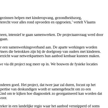
e gezinnen helpen met kinderopvang, gezondheidszorg,
erecht voor alles rond opvoeden en opgroeien,’ vertelt Vlaams
 heen, intensief te gaan samenwerken. De projectaanvraag werd door
 gaan.
er een samenwerkingsverband aan. De aparte werkingen worden
ners die betrokken zijn bij de doelgroep van ouders met kinderen.
verzicht waar netwerkpartners hun aanbod kenbaar kunnen maken.
we via dit project nog meer op in. We bouwen de fysieke locaties
deren goed. Het project, dat twee jaar zal duren, focust op het
xpertise van deskundigen wordt er samengebracht om zo een
 Kind om te kijken hoe diagnostiek zo georganiseerd kan worden dat
voor.
zeker in een landelijke regio waar het aanbod versnipperd of soms