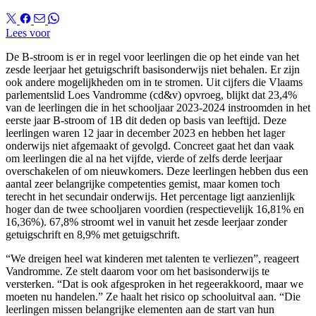
Lees voor
De B-stroom is er in regel voor leerlingen die op het einde van het
zesde leerjaar het getuigschrift basisonderwijs niet behalen. Er zijn
ook andere mogelijkheden om in te stromen. Uit cijfers die Vlaams
parlementslid Loes Vandromme (cd&v) opvroeg, blijkt dat 23,4%
van de leerlingen die in het schooljaar 2023-2024 instroomden in het
eerste jaar B-stroom of 1B dit deden op basis van leeftijd. Deze
leerlingen waren 12 jaar in december 2023 en hebben het lager
onderwijs niet afgemaakt of gevolgd. Concreet gaat het dan vaak
om leerlingen die al na het vijfde, vierde of zelfs derde leerjaar
overschakelen of om nieuwkomers. Deze leerlingen hebben dus een
aantal zeer belangrijke competenties gemist, maar komen toch
terecht in het secundair onderwijs. Het percentage ligt aanzienlijk
hoger dan de twee schooljaren voordien (respectievelijk 16,81% en
16,36%). 67,8% stroomt wel in vanuit het zesde leerjaar zonder
getuigschrift en 8,9% met getuigschrift.
“We dreigen heel wat kinderen met talenten te verliezen”, reageert
Vandromme. Ze stelt daarom voor om het basisonderwijs te
versterken. “Dat is ook afgesproken in het regeerakkoord, maar we
moeten nu handelen.” Ze haalt het risico op schooluitval aan. “Die
leerlingen missen belangrijke elementen aan de start van hun