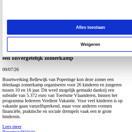
meer dan drie jaar geleden: een stijging van respectievelijk bijna 9
en bijna 32 procent. “Onze West-Vlaamse scholen bevestigen zo
hun sterk engagement voor gezonde voeding op school én de
verbinding met onze lokale land- en tuinbouw”, zegt Vlaams
Parlementslid Loes Vandromme (cd&v) tevreden.
Alles toestaan
Lees meer
Onderwijs
Welzijn
West-Vlaanderen
Weigeren
Dankzij subsidie beleven 26 kinderen en jongeren
een onvergetelijk zomerkamp
09/07/26
Buurtwerking Bellewijk van Poperinge kon deze zomer een
driedaags zomerkamp organiseren voor 26 kinderen en jongeren
tussen 10 en 16 jaar. Dit werd mogelijk gemaakt dankzij een
subsidie van 5.372 euro van Toerisme Vlaanderen, binnen het
programma Iedereen Verdient Vakantie. Voor veel kinderen is op
vakantie gaan vanzelfsprekend, maar voor anderen vormen
financiële, praktische en sociale drempels vaak een te grote
hindernis.
Lees meer
Poperinge
Welzijn