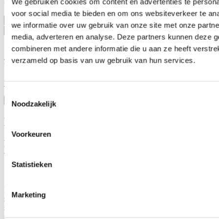
We gebruiken cookies om content en advertenties te persona
Ontvang mijn nieuwsbrief.
voor social media te bieden en om ons websiteverkeer te an
E-mailadres
we informatie over uw gebruik van onze site met onze partne
Postcode
media, adverteren en analyse. Deze partners kunnen deze 
combineren met andere informatie die u aan ze heeft verstre
Ja, ik wens de nieuwsbrief van Loes Vandromme te ontvangen op
verzameld op basis van uw gebruik van hun services.
bovenstaand e-mailadres.
Klik
hier
om de privacyvoorwaarden te raadplegen
Toestemmingsselectie
Noodzakelijk
Nieuws
Voorkeuren
Recordaantal West-Vlaamse scholen kiest voor Oog
voor Lekkers
Statistieken
16/07/26
Maar liefst 340 West-Vlaamse scholen namen tijdens het voorbije
Marketing
schooljaar deel aan ‘Oog voor Lekkers’, het Vlaams-Europese
subsidieprogramma dat gezonde voedingsgewoonten bij kinderen
stimuleert. Dat zijn 26 scholen meer dan vorig schooljaar en zelf 80