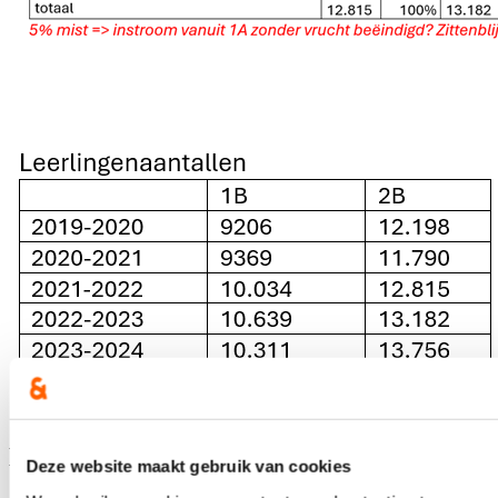
Blijf je graag op de hoogte?
Deze website maakt gebruik van cookies