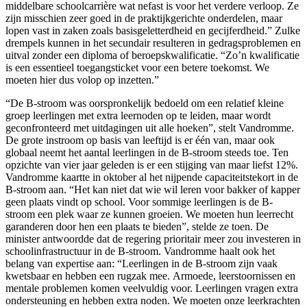
middelbare schoolcarrière wat nefast is voor het verdere verloop. Ze
zijn misschien zeer goed in de praktijkgerichte onderdelen, maar
lopen vast in zaken zoals basisgeletterdheid en gecijferdheid.” Zulke
drempels kunnen in het secundair resulteren in gedragsproblemen en
uitval zonder een diploma of beroepskwalificatie. “Zo’n kwalificatie
is een essentieel toegangsticket voor een betere toekomst. We
moeten hier dus volop op inzetten.”
“De B-stroom was oorspronkelijk bedoeld om een relatief kleine
groep leerlingen met extra leernoden op te leiden, maar wordt
geconfronteerd met uitdagingen uit alle hoeken”, stelt Vandromme.
De grote instroom op basis van leeftijd is er één van, maar ook
globaal neemt het aantal leerlingen in de B-stroom steeds toe. Ten
opzichte van vier jaar geleden is er een stijging van maar liefst 12%.
Vandromme kaartte in oktober al het nijpende capaciteitstekort in de
B-stroom aan. “Het kan niet dat wie wil leren voor bakker of kapper
geen plaats vindt op school. Voor sommige leerlingen is de B-
stroom een plek waar ze kunnen groeien. We moeten hun leerrecht
garanderen door hen een plaats te bieden”, stelde ze toen. De
minister antwoordde dat de regering prioritair meer zou investeren in
schoolinfrastructuur in de B-stroom. Vandromme haalt ook het
belang van expertise aan: “Leerlingen in de B-stroom zijn vaak
kwetsbaar en hebben een rugzak mee. Armoede, leerstoornissen en
mentale problemen komen veelvuldig voor. Leerlingen vragen extra
ondersteuning en hebben extra noden. We moeten onze leerkrachten