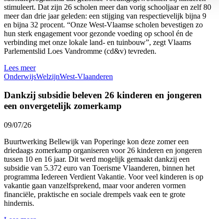
stimuleert. Dat zijn 26 scholen meer dan vorig schooljaar en zelf 80
meer dan drie jaar geleden: een stijging van respectievelijk bijna 9
en bijna 32 procent. “Onze West-Vlaamse scholen bevestigen zo
hun sterk engagement voor gezonde voeding op school én de
verbinding met onze lokale land- en tuinbouw”, zegt Vlaams
Parlementslid Loes Vandromme (cd&v) tevreden.
Lees meer
Onderwijs
Welzijn
West-Vlaanderen
Dankzij subsidie beleven 26 kinderen en jongeren
een onvergetelijk zomerkamp
09/07/26
Buurtwerking Bellewijk van Poperinge kon deze zomer een
driedaags zomerkamp organiseren voor 26 kinderen en jongeren
tussen 10 en 16 jaar. Dit werd mogelijk gemaakt dankzij een
subsidie van 5.372 euro van Toerisme Vlaanderen, binnen het
programma Iedereen Verdient Vakantie. Voor veel kinderen is op
vakantie gaan vanzelfsprekend, maar voor anderen vormen
financiële, praktische en sociale drempels vaak een te grote
hindernis.