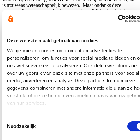
is trouwens wetenschappelijk bewezen. Maar ondanks deze
waardevolle en succesvolle pilootprojecten, blijft het beleid tot nu
toe versnipperd.” Cd&v stelt daarom voor om die tijdelijke projecten
in eerste instantie over heel Vlaanderen uit te rollen. “Na evaluatie
kunnen die dienen als vertrekpunt om taaltrajecten voor kinderen én
ouders duurzaam te verankeren in ons onderwijsbeleid.”
Deze website maakt gebruik van cookies
We gebruiken cookies om content en advertenties te
Momentum
personaliseren, om functies voor social media te bieden en 
“De kennis van het Nederlands is voor gezinnen de sleutel tot
ons websiteverkeer te analyseren. Ook delen we informatie
participatie en kansen. Ouders die de taal goed onder de knie
over uw gebruik van onze site met onze partners voor social
hebben vinden makkelijker aansluiting bij andere ouders, krijgen
media, adverteren en analyse. Deze partners kunnen deze
meer kansen op de arbeidsmarkt en kunnen zo ook aan hun
kinderen meer kansen geven. Daarom maakt cd&v een prioriteit van
gegevens combineren met andere informatie die u aan ze he
een ambitieus en aanklampend taalbeleid”, zegt Vandromme. “Deze
verstrekt of die ze hebben verzameld op basis van uw gebru
conceptnota in een aanzet om meer bruggen te bouwen tussen het
van hun services.
reguliere leerplichtonderwijs voor kinderen en het
volwassenenonderwijs voor ouders. Als het Nederlands onze
bindende kracht is, moeten we ook samen investeren in die kracht –
Toestemmingsselectie
bij leerlingen én hun ouders.”
Noodzakelijk
Blijf je graag op de hoogte?