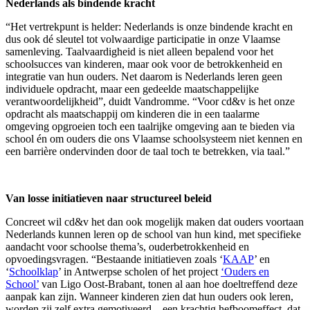
Nederlands als bindende kracht
“Het vertrekpunt is helder: Nederlands is onze bindende kracht en
dus ook dé sleutel tot volwaardige participatie in onze Vlaamse
samenleving. Taalvaardigheid is niet alleen bepalend voor het
schoolsucces van kinderen, maar ook voor de betrokkenheid en
integratie van hun ouders. Net daarom is Nederlands leren geen
individuele opdracht, maar een gedeelde maatschappelijke
verantwoordelijkheid”, duidt Vandromme. “Voor cd&v is het onze
opdracht als maatschappij om kinderen die in een taalarme
omgeving opgroeien toch een taalrijke omgeving aan te bieden via
school én om ouders die ons Vlaamse schoolsysteem niet kennen en
een barrière ondervinden door de taal toch te betrekken, via taal.”
Van losse initiatieven naar structureel beleid
Concreet wil cd&v het dan ook mogelijk maken dat ouders voortaan
Nederlands kunnen leren op de school van hun kind, met specifieke
aandacht voor schoolse thema’s, ouderbetrokkenheid en
opvoedingsvragen. “Bestaande initiatieven zoals ‘
KAAP
’ en
‘
Schoolklap
’ in Antwerpse scholen of het project
‘Ouders en
School’
van Ligo Oost-Brabant, tonen al aan hoe doeltreffend deze
aanpak kan zijn. Wanneer kinderen zien dat hun ouders ook leren,
worden zij zelf extra gemotiveerd – een krachtig hefboomeffect, dat