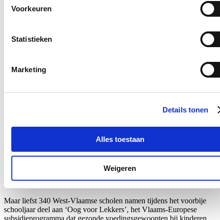
Voorkeuren
Ontvang mijn nieuwsbrief.
E-mailadres
Statistieken
Postcode
Ja, ik wens de nieuwsbrief van Loes Vandromme te ontvangen op
Marketing
bovenstaand e-mailadres.
Klik
hier
om de privacyvoorwaarden te raadplegen
Details tonen
Nieuws
Alles toestaan
Recordaantal West-Vlaamse scholen kiest voor Oog
voor Lekkers
Weigeren
16/07/26
Maar liefst 340 West-Vlaamse scholen namen tijdens het voorbije
schooljaar deel aan ‘Oog voor Lekkers’, het Vlaams-Europese
subsidieprogramma dat gezonde voedingsgewoonten bij kinderen