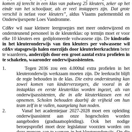
komen zij terecht in een klas van pakweg 25 kleuters, zeker op het
einde van het schooljaar, als er veel instappers zijn. Dat grote
verschil is
nefast
voor kleuters”,
aldus Vlaams parlementslid en
Onderwijsexperte Loes Vandromme.
Cd&v wil naar kleinere leergroepjes met meer onderwijzend en
ondersteunend personeel in de kleuterklas: op termijn moet er voor
elke 10 kleuters een gediplomeerde volwassene zijn. De
kindratio
in het kleuteronderwijs van tien kleuters per volwassene wil
cd&v stapsgewijs halen enerzijds door kleuterleerkrachten
beter
te waarderen
, anderzijds door een groot aantal extra profielen in
te schakelen, waaronder onderwijsassistenten.
1.
Tegen 2036 zou een 4.000tal extra profielen in het
kleuteronderwijs werkzaam moeten zijn. De leerkracht blijft
de regie behouden in de klas.
Die extra ondersteuning kan
zowel komen van kinderverzorgers, die vooral in de
instapklas en eerste kleuterklas worden ingezet, als van
onderwijs
assistenten, die in alle kleuterklassen een rol
opnemen. Scholen behouden daarbij de vrijheid om hun
team zelf in te vullen, naargelang hun noden.
2.
Vanaf het academiejaar 2027-2028 moet een opleiding
onderwijsassistent aan onze hogescholen worden
aangeboden (graduaatsopleiding). Ook het nodige
beroepsprofiel moet deze legislatuur voorzien worden om
deze mensen aan te werven in het kleuteronderwijs. Op die