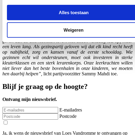
Uiteindelijk zal zo het onderwijsniveau voor alle kleuters toenemen
en maken we morgen beter.
Alles toestaan
“Onze eerste levensjaren zijn vormend voor de rest van ons leven.
Dat geldt ook voor onze tijd in het kleuteronderwijs. Net daarom is
Weigeren
investeren in jonge kinderen misschien wel de belangrijkste
investering die we als samenleving kunnen doen. Tijd en aandacht
geven aan de allerkleinsten levert niet alleen vandaag iets op, maar
een leven lang. Als gezinspartij geloven wij dat elk kind recht heeft
op nabijheid, zorg en kansen vanaf de eerste schooldag. Wie
gezinnen echt wil ondersteunen, moet ook investeren in sterke
kleuterklassen en een sterk lerarenkorps. Onze leerkrachten willen
niet liever dan het beste bovenhalen in onze kinderen, we moeten
hen daarbij helpen”,
licht partijvoorzitter Sammy Mahdi toe.
Blijf je graag op de hoogte?
Ontvang mijn nieuwsbrief.
E-mailadres
Postcode
Ja, ik wens de nieuwsbrief van Loes Vandromme te ontvangen op