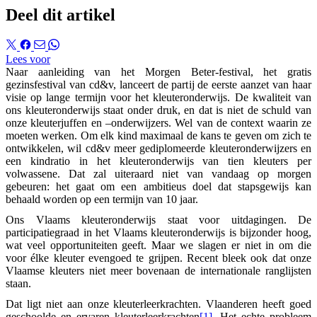
Deel dit artikel
Lees voor
Naar aanleiding van het Morgen Beter-festival, het gratis
gezinsfestival van cd&v, lanceert de partij de eerste aanzet van haar
visie op lange termijn voor het kleuteronderwijs. De kwaliteit van
ons kleuteronderwijs staat onder druk, en dat is niet de schuld van
onze kleuterjuffen en –onderwijzers. Wel van de context waarin ze
moeten werken. Om elk kind maximaal de kans te geven om zich te
ontwikkelen, wil cd&v meer gediplomeerde kleuteronderwijzers en
een kindratio in het kleuteronderwijs van tien kleuters per
volwassene. Dat zal uiteraard niet van vandaag op morgen
gebeuren: het gaat om een ambitieus doel dat stapsgewijs kan
behaald worden op een termijn van 10 jaar.
Ons Vlaams kleuteronderwijs staat voor uitdagingen. De
participatiegraad in het Vlaams kleuteronderwijs is bijzonder hoog,
wat veel opportuniteiten geeft. Maar we slagen er niet in om die
voor élke kleuter evengoed te grijpen. Recent bleek ook dat onze
Vlaamse kleuters niet meer bovenaan de internationale ranglijsten
staan.
Dat ligt niet aan onze kleuterleerkrachten. Vlaanderen heeft goed
geschoolde en ervaren kleuterleerkrachten
[1]
. Het echte probleem