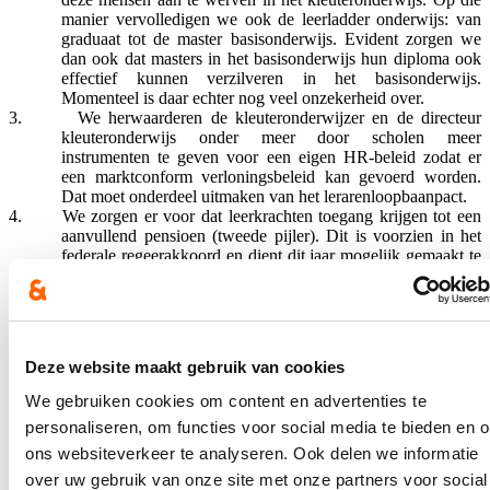
manier vervolledigen we ook de leerladder onderwijs: van
graduaat tot de master basisonderwijs. Evident zorgen we
dan ook dat masters in het basisonderwijs hun diploma ook
effectief kunnen verzilveren in het basisonderwijs.
Momenteel is daar echter nog veel onzekerheid over.
3.
We herwaarderen de kleuteronderwijzer en de directeur
kleuteronderwijs onder meer door scholen meer
instrumenten te geven voor een eigen HR-beleid zodat er
een marktconform verloningsbeleid kan gevoerd worden.
Dat moet onderdeel uitmaken van het lerarenloopbaanpact.
4.
We zorgen er voor dat leerkrachten toegang krijgen tot een
aanvullend pensioen (tweede pijler). Dit is voorzien in het
federale regeerakkoord en dient dit jaar mogelijk gemaakt te
worden.
5.
Verminder de regeldruk en planlast voor kleuterleerkrachten
drastisch. De focus van leerkrachten moet opnieuw liggen
op direct contact met kinderen.
6.
In het kader van het lerarenloopbaanpact, moet werk worden
Deze website maakt gebruik van cookies
gemaakt van een ‘blijf bij-bonus’, toegekend als een
leerkrediet aan leraren en kleuteronderwijs die vijf jaar actief
We gebruiken cookies om content en advertenties te
blijven in het Vlaams onderwijs.
personaliseren, om functies voor social media te bieden en 
Volgens de partij is dat op een termijn van tien jaar zeker haalbaar,
ons websiteverkeer te analyseren. Ook delen we informatie
maar dan moeten we wel vandaag al in actie schieten. De Vlaamse
over uw gebruik van onze site met onze partners voor social
regering moet dit jaar nog werk maken van onder meer de