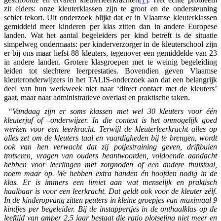
zit elders: onze kleuterklassen zijn te groot en de ondersteuning
schiet tekort. Uit onderzoek blijkt dat er in Vlaamse kleuterklassen
gemiddeld meer kinderen per klas zitten dan in andere Europese
landen. Wat het aantal begeleiders per kind betreft is de situatie
simpelweg ondermaats: per kinderverzorger in de kleuterschool zijn
er bij ons maar liefst 88 kleuters, tegenover een gemiddelde van 23
in andere landen. Grotere klasgroepen met te weinig begeleiding
leiden tot slechtere leerprestaties. Bovendien geven Vlaamse
kleuteronderwijzers in het TALIS-onderzoek aan dat een belangrijk
deel van hun werkweek niet naar ‘direct contact met de kleuters’
gaat, maar naar administratieve overlast en praktische taken.
“Vandaag zijn er soms klassen met wel 30 kleuters voor één
kleuterjuf of –onderwijzer. In die context is het onmogelijk goed
werken voor een leerkracht. Terwijl de kleuterleerkracht alles op
alles zet om de kleuters taal en vaardigheden bij te brengen, wordt
ook van hen verwacht dat zij potjestraining geven, driftbuien
trotseren, vragen van ouders beantwoorden, voldoende aandacht
hebben voor leerlingen met zorgnoden of een andere thuistaal,
noem maar op. We hebben extra handen én hoofden nodig in de
klas. Er is immers een limiet aan wat menselijk en praktisch
haalbaar is voor een leerkracht. Dat geldt ook voor de kleuter zélf.
In de kinderopvang zitten peuters in kleine groepjes van maximaal 9
kindjes per begeleider. Bij de instappertjes in de onthaalklas op de
leeftijd van amper 2,5 jaar bestaat die ratio plotseling niet meer en