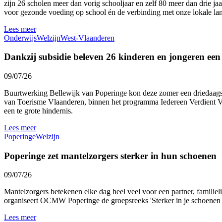
zijn 26 scholen meer dan vorig schooljaar en zelf 80 meer dan drie ja
voor gezonde voeding op school én de verbinding met onze lokale l
Lees meer
Onderwijs
Welzijn
West-Vlaanderen
Dankzij subsidie beleven 26 kinderen en jongeren ee
09/07/26
Buurtwerking Bellewijk van Poperinge kon deze zomer een driedaags 
van Toerisme Vlaanderen, binnen het programma Iedereen Verdient Vak
een te grote hindernis.
Lees meer
Poperinge
Welzijn
Poperinge zet mantelzorgers sterker in hun schoenen
09/07/26
Mantelzorgers betekenen elke dag heel veel voor een partner, familie
organiseert OCMW Poperinge de groepsreeks 'Sterker in je schoenen al
Lees meer