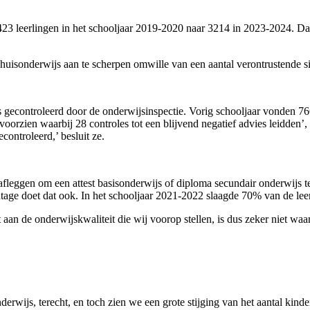
23 leerlingen in het schooljaar 2019-2020 naar 3214 in 2023-2024. Dat i
uisonderwijs aan te scherpen omwille van een aantal verontrustende si
 gecontroleerd door de onderwijsinspectie. Vorig schooljaar vonden 766
 voorzien waarbij 28 controles tot een blijvend negatief advies leidd
ontroleerd,’ besluit ze.
fleggen om een attest basisonderwijs of diploma secundair onderwijs t
entage doet dat ook. In het schooljaar 2021-2022 slaagde 70% van de le
t aan de onderwijskwaliteit die wij voorop stellen, is dus zeker niet wa
derwijs, terecht, en toch zien we een grote stijging van het aantal kind