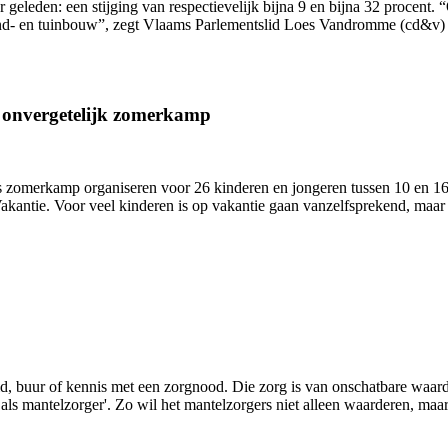
ar geleden: een stijging van respectievelijk bijna 9 en bijna 32 proce
and- en tuinbouw”, zegt Vlaams Parlementslid Loes Vandromme (cd&v) 
n onvergetelijk zomerkamp
zomerkamp organiseren voor 26 kinderen en jongeren tussen 10 en 16 j
antie. Voor veel kinderen is op vakantie gaan vanzelfsprekend, maar 
lid, buur of kennis met een zorgnood. Die zorg is van onschatbare waa
s mantelzorger'. Zo wil het mantelzorgers niet alleen waarderen, maar