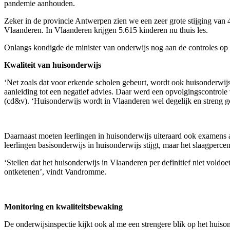
pandemie aanhouden.
Zeker in de provincie Antwerpen zien we een zeer grote stijging van 4
Vlaanderen. In Vlaanderen krijgen 5.615 kinderen nu thuis les.
Onlangs kondigde de minister van onderwijs nog aan de controles op h
Kwaliteit van huisonderwijs
‘Net zoals dat voor erkende scholen gebeurt, wordt ook huisonderwijs
aanleiding tot een negatief advies. Daar werd een opvolgingscontrole
(cd&v). ‘Huisonderwijs wordt in Vlaanderen wel degelijk en streng gec
Daarnaast moeten leerlingen in huisonderwijs uiteraard ook examens a
leerlingen basisonderwijs in huisonderwijs stijgt, maar het slaagperc
‘Stellen dat het huisonderwijs in Vlaanderen per definitief niet voldoe
ontketenen’, vindt Vandromme.
Monitoring en kwaliteitsbewaking
De onderwijsinspectie kijkt ook al me een strengere blik op het huison