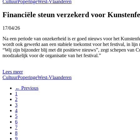
Cultuur
Poperinge
West-Vlaanderen
Financiële steun verzekerd voor Kunstenfes
17/04/26
Na een periode van onzekerheid is er goed nieuws voor het Kunstenfes
wordt ook gewerkt aan een stabiele toekomst voor het festival, in lij
“Wij zijn bijzonder blij met dit positieve nieuws”, zegt schepen van
noodzakelijk voor de organisatie van het festival.”
Lees meer
Cultuur
Poperinge
West-Vlaanderen
← Previous
1
2
3
4
5
6
7
8
9