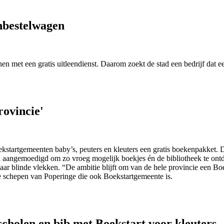
enbestelwagen
en met een gratis uitleendienst. Daarom zoekt de stad een bedrijf dat e
ovincie'
 Boekstartgemeenten baby’s, peuters en kleuters een gratis boekenpakk
angemoedigd om zo vroeg mogelijk boekjes én de bibliotheek te ontdekk
paar blinde vlekken. “De ambitie blijft om van de hele provincie een Bo
e schepen van Poperinge die ook Boekstartgemeente is.
cholen en bib met Boekstart voor kleuters