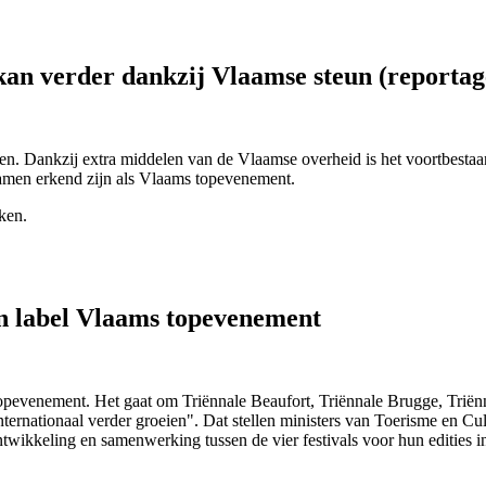
 kan verder dankzij Vlaamse steun (report
n. Dankzij extra middelen van de Vlaamse overheid is het voortbestaan
 samen erkend zijn als Vlaams topevenement.
ken.
en label Vlaams topevenement
opevenement. Het gaat om Triënnale Beaufort, Triënnale Brugge, Triënna
 internationaal verder groeien". Dat stellen ministers van Toerisme en 
twikkeling en samenwerking tussen de vier festivals voor hun edities i