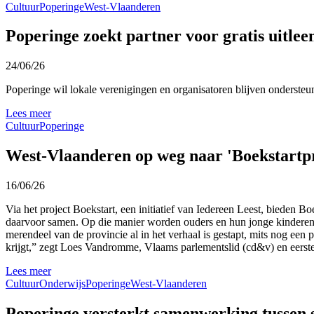
Cultuur
Poperinge
West-Vlaanderen
Poperinge zoekt partner voor gratis uitle
24/06/26
Poperinge wil lokale verenigingen en organisatoren blijven ondersteun
Lees meer
Cultuur
Poperinge
West-Vlaanderen op weg naar 'Boekstartpr
16/06/26
Via het project Boekstart, een initiatief van Iedereen Leest, bieden
daarvoor samen. Op die manier worden ouders en hun jonge kinderen a
merendeel van de provincie al in het verhaal is gestapt, mits nog een 
krijgt,” zegt Loes Vandromme, Vlaams parlementslid (cd&v) en eerst
Lees meer
Cultuur
Onderwijs
Poperinge
West-Vlaanderen
Poperinge versterkt samenwerking tussen s