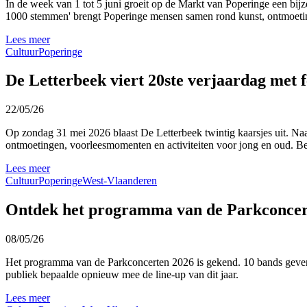
In de week van 1 tot 5 juni groeit op de Markt van Poperinge een bijz
1000 stemmen' brengt Poperinge mensen samen rond kunst, ontmoetin
Lees meer
Cultuur
Poperinge
De Letterbeek viert 20ste verjaardag met 
22/05/26
Op zondag 31 mei 2026 blaast De Letterbeek twintig kaarsjes uit. Naar
ontmoetingen, voorleesmomenten en activiteiten voor jong en oud. B
Lees meer
Cultuur
Poperinge
West-Vlaanderen
Ontdek het programma van de Parkconce
08/05/26
Het programma van de Parkconcerten 2026 is gekend. 10 bands geven 
publiek bepaalde opnieuw mee de line-up van dit jaar.
Lees meer