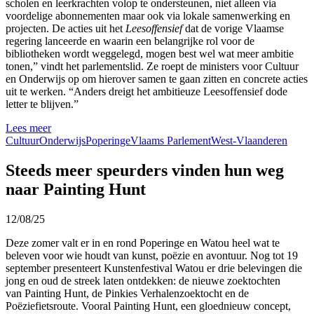
scholen en leerkrachten volop te ondersteunen, niet alleen via
voordelige abonnementen maar ook via lokale samenwerking en
projecten. De acties uit het
Leesoffensief
dat de vorige Vlaamse
regering lanceerde en waarin een belangrijke rol voor de
bibliotheken wordt weggelegd, mogen best wel wat meer ambitie
tonen,” vindt het parlementslid. Ze roept de ministers voor Cultuur
en Onderwijs op om hierover samen te gaan zitten en concrete acties
uit te werken. “Anders dreigt het ambitieuze Leesoffensief dode
letter te blijven.”
Lees meer
Cultuur
Onderwijs
Poperinge
Vlaams Parlement
West-Vlaanderen
Steeds meer speurders vinden hun weg
naar Painting Hunt
12/08/25
Deze zomer valt er in en rond Poperinge en Watou heel wat te
beleven voor wie houdt van kunst, poëzie en avontuur. Nog tot 19
september presenteert Kunstenfestival Watou er drie belevingen die
jong en oud de streek laten ontdekken: de nieuwe zoektochten
van Painting Hunt, de Pinkies Verhalenzoektocht en de
Poëziefietsroute. Vooral Painting Hunt, een gloednieuw concept,