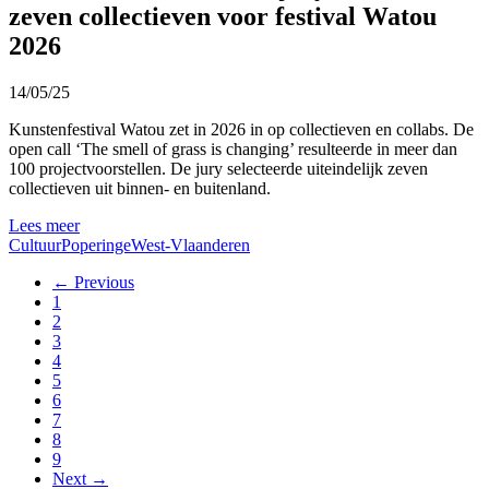
zeven collectieven voor festival Watou
2026
14/05/25
Kunstenfestival Watou zet in 2026 in op collectieven en collabs. De
open call ‘The smell of grass is changing’ resulteerde in meer dan
100 projectvoorstellen. De jury selecteerde uiteindelijk zeven
collectieven uit binnen- en buitenland.
Lees meer
Cultuur
Poperinge
West-Vlaanderen
← Previous
1
2
3
4
5
6
7
8
9
Next →