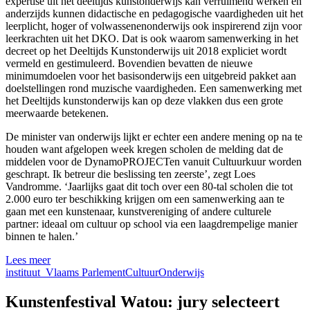
expertise uit het deeltijds kunstonderwijs kan verruimend werken en
anderzijds kunnen didactische en pedagogische vaardigheden uit het
leerplicht, hoger of volwassenenonderwijs ook inspirerend zijn voor
leerkrachten uit het DKO. Dat is ook waarom samenwerking in het
decreet op het Deeltijds Kunstonderwijs uit 2018 expliciet wordt
vermeld en gestimuleerd. Bovendien bevatten de nieuwe
minimumdoelen voor het basisonderwijs een uitgebreid pakket aan
doelstellingen rond muzische vaardigheden. Een samenwerking met
het Deeltijds kunstonderwijs kan op deze vlakken dus een grote
meerwaarde betekenen.
De minister van onderwijs lijkt er echter een andere mening op na te
houden want afgelopen week kregen scholen de melding dat de
middelen voor de DynamoPROJECTen vanuit Cultuurkuur worden
geschrapt. Ik betreur die beslissing ten zeerste’, zegt Loes
Vandromme. ‘Jaarlijks gaat dit toch over een 80-tal scholen die tot
2.000 euro ter beschikking krijgen om een samenwerking aan te
gaan met een kunstenaar, kunstvereniging of andere culturele
partner: ideaal om cultuur op school via een laagdrempelige manier
binnen te halen.’
Lees meer
instituut_Vlaams Parlement
Cultuur
Onderwijs
Kunstenfestival Watou: jury selecteert