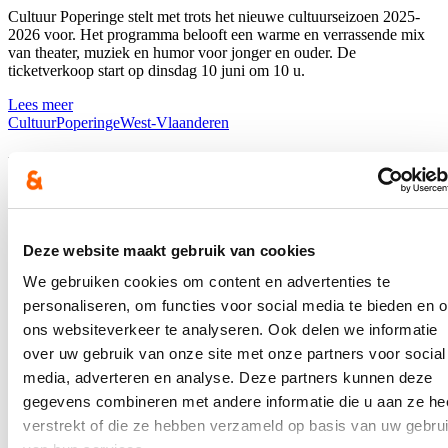
Cultuur Poperinge stelt met trots het nieuwe cultuurseizoen 2025-
2026 voor. Het programma belooft een warme en verrassende mix
van theater, muziek en humor voor jonger en ouder. De
ticketverkoop start op dinsdag 10 juni om 10 u.
Lees meer
Cultuur
Poperinge
West-Vlaanderen
Parkconcerten brengen muziek naar het
stadspark
28/05/25
Deze website maakt gebruik van cookies
Het programma van de Parkconcerten 2025 is gekend. Tien bands
We gebruiken cookies om content en advertenties te
geven deze zomer het beste van zichzelf op het podium van de
Parkconcerten. Het beloven vijf muzikale donderdagen te worden in
personaliseren, om functies voor social media te bieden en 
het Burggraaf Frimoutpark. Het publiek bepaalde opnieuw mee de
ons websiteverkeer te analyseren. Ook delen we informatie
line-up van dit jaar.
over uw gebruik van onze site met onze partners voor social
Lees meer
media, adverteren en analyse. Deze partners kunnen deze
Cultuur
Poperinge
West-Vlaanderen
gegevens combineren met andere informatie die u aan ze he
verstrekt of die ze hebben verzameld op basis van uw gebru
Masterplan Vroonhofsite krijgt update