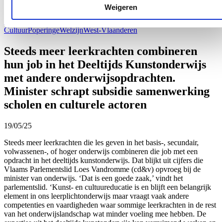
het leerecosysteem Aster, met financiële steun van Europa WSE.
Weigeren
Lees meer
Cultuur
Poperinge
Welzijn
West-Vlaanderen
Steeds meer leerkrachten combineren
hun job in het Deeltijds Kunstonderwijs
met andere onderwijsopdrachten.
Minister schrapt subsidie samenwerking
scholen en culturele actoren
19/05/25
Steeds meer leerkrachten die les geven in het basis-, secundair,
volwassenen-, of hoger onderwijs combineren die job met een
opdracht in het deeltijds kunstonderwijs. Dat blijkt uit cijfers die
Vlaams Parlementslid Loes Vandromme (cd&v) opvroeg bij de
minister van onderwijs. ‘Dat is een goede zaak,’ vindt het
parlementslid. ‘Kunst- en cultuureducatie is en blijft een belangrijk
element in ons leerplichtonderwijs maar vraagt vaak andere
competenties en vaardigheden waar sommige leerkrachten in de rest
van het onderwijslandschap wat minder voeling mee hebben. De