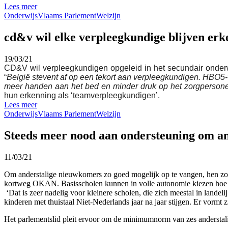
Lees meer
Onderwijs
Vlaams Parlement
Welzijn
cd&v wil elke verpleegkundige blijven er
19/03/21
CD&V wil verpleegkundigen opgeleid in het secundair onderw
“
België stevent af op een tekort aan verpleegkundigen. HBO5-
meer handen aan het bed en minder druk op het zorgpersonee
hun erkenning als ‘teamverpleegkundigen’.
Lees meer
Onderwijs
Vlaams Parlement
Welzijn
Steeds meer nood aan ondersteuning om and
11/03/21
Om anderstalige nieuwkomers zo goed mogelijk op te vangen, hen zo s
kortweg OKAN. Basisscholen kunnen in volle autonomie kiezen hoe de ex
‘Dat is zeer nadelig voor kleinere scholen, die zich meestal in land
kinderen met thuistaal Niet-Nederlands jaar na jaar stijgen. Er vormt
Het parlementslid pleit ervoor om de minimumnorm van zes anderstalig