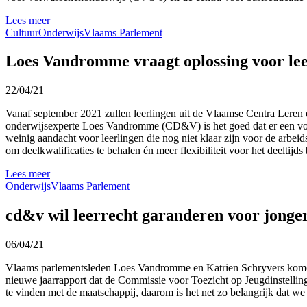
Lees meer
Cultuur
Onderwijs
Vlaams Parlement
Loes Vandromme vraagt oplossing voor leer
22/04/21
Vanaf september 2021 zullen leerlingen uit de Vlaamse Centra Leren e
onderwijsexperte Loes Vandromme (CD&V) is het goed dat er een volt
weinig aandacht voor leerlingen die nog niet klaar zijn voor de arbe
om deelkwalificaties te behalen én meer flexibiliteit voor het deeltijd
Lees meer
Onderwijs
Vlaams Parlement
cd&v wil leerrecht garanderen voor jongere
06/04/21
Vlaams parlementsleden Loes Vandromme en Katrien Schryvers komen me
nieuwe jaarrapport dat de Commissie voor Toezicht op Jeugdinstellin
te vinden met de maatschappij, daarom is het net zo belangrijk dat w