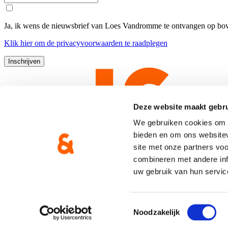
Ja, ik wens de nieuwsbrief van Loes Vandromme te ontvangen op bov
Klik
hier
om de privacyvoorwaarden te raadplegen
Deze website maakt gebru
We gebruiken cookies om c
bieden en om ons websitev
site met onze partners vo
combineren met andere inf
uw gebruik van hun servic
Copyright © CD&V
Privacyverklaring
|
Cookie verklaring
Toestemmingsselectie
Noodzakelijk
Gemaakt door
Brand Response
met
NationBuilder