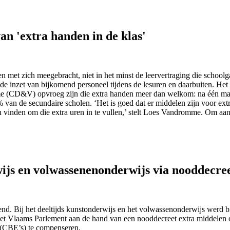
n 'extra handen in de klas'
 met zich meegebracht, niet in het minst de leervertraging die school
de inzet van bijkomend personeel tijdens de lesuren en daarbuiten. Het 
e (CD&V) opvroeg zijn die extra handen meer dan welkom: na één maan
% van de secundaire scholen. ‘Het is goed dat er middelen zijn voor ex
n vinden om die extra uren in te vullen,’ stelt Loes Vandromme. Om aa
ijs en volwassenenonderwijs via nooddecre
d. Bij het deeltijds kunstonderwijs en het volwassenonderwijs werd bij 
 het Vlaams Parlement aan de hand van een nooddecreet extra middelen 
 (CBE’s) te compenseren.