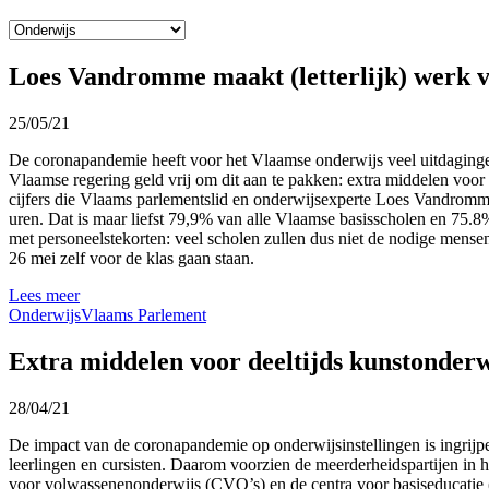
Loes Vandromme maakt (letterlijk) werk va
25/05/21
De coronapandemie heeft voor het Vlaamse onderwijs veel uitdagingen
Vlaamse regering geld vrij om dit aan te pakken: extra middelen voor 
cijfers die Vlaams parlementslid en onderwijsexperte Loes Vandromm
uren. Dat is maar liefst 79,9% van alle Vlaamse basisscholen en 75.8
met personeelstekorten: veel scholen zullen dus niet de nodige mense
26 mei zelf voor de klas gaan staan.
Lees meer
Onderwijs
Vlaams Parlement
Extra middelen voor deeltijds kunstonderw
28/04/21
De impact van de coronapandemie op onderwijsinstellingen is ingrijpen
leerlingen en cursisten. Daarom voorzien de meerderheidspartijen in
voor volwassenenonderwijs (CVO’s) en de centra voor basiseducatie