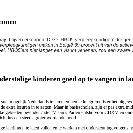
kennen
ijs blijven erkennen. Deze ‘HBO5-verpleegkundigen’ dreigen do
verpleegkundigen maken in België 39 procent uit van de actiev
l. HBO5’ers niet langer een visum verlenen, zou een zware ve
erstalige kinderen goed op te vangen in la
nel mogelijk Nederlands te leren en hen te integreren is er het uitge
tra lesuren in te zetten. Maar in basisscholen, zijn er pas extra midde
elijke gebieden bevinden,’ stelt Vlaams Parlementslid voor CD&V en on
 zich dus een steeds groter wordende nood.’
e leerlingen te laten vallen en te werken met ondersteuning volgens h