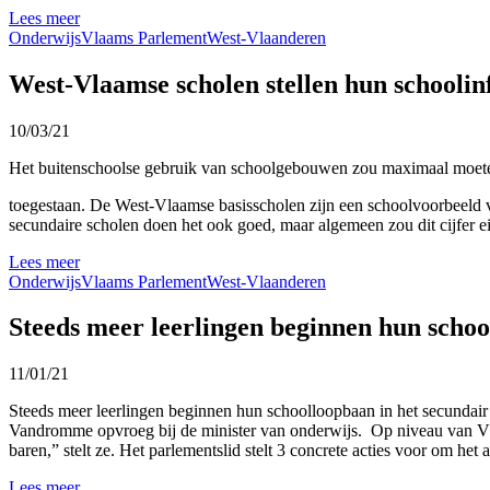
Lees meer
Onderwijs
Vlaams Parlement
West-Vlaanderen
West-Vlaamse scholen stellen hun schoolinf
10/03/21
Het buitenschoolse gebruik van schoolgebouwen zou maximaal moe
toegestaan. De West-Vlaamse basisscholen zijn een schoolvoorbeeld va
secundaire scholen doen het ook goed, maar algemeen zou dit cijfer ei
Lees meer
Onderwijs
Vlaams Parlement
West-Vlaanderen
Steeds meer leerlingen beginnen hun schoo
11/01/21
Steeds meer leerlingen beginnen hun schoolloopbaan in het secundair 
Vandromme opvroeg bij de minister van onderwijs. Op niveau van Vlaan
baren,” stelt ze. Het parlementslid stelt 3 concrete acties voor om het
Lees meer