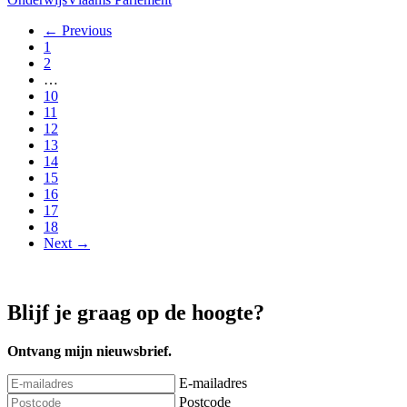
← Previous
1
2
…
10
11
12
13
14
15
16
17
18
Next →
Blijf je graag op de hoogte?
Ontvang mijn nieuwsbrief.
E-mailadres
Postcode