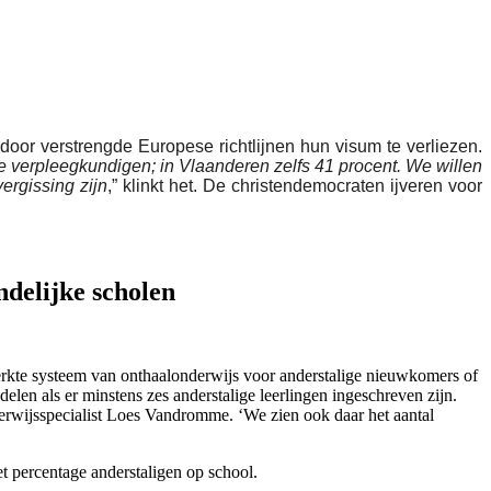
or verstrengde Europese richtlijnen hun visum te verliezen.
e verpleegkundigen; in Vlaanderen zelfs 41 procent. We willen
rgissing zijn
,” klinkt het. De christendemocraten ijveren voor
ndelijke scholen
werkte systeem van onthaalonderwijs voor anderstalige nieuwkomers of
len als er minstens zes anderstalige leerlingen ingeschreven zijn.
derwijsspecialist Loes Vandromme. ‘We zien ook daar het aantal
et percentage anderstaligen op school.