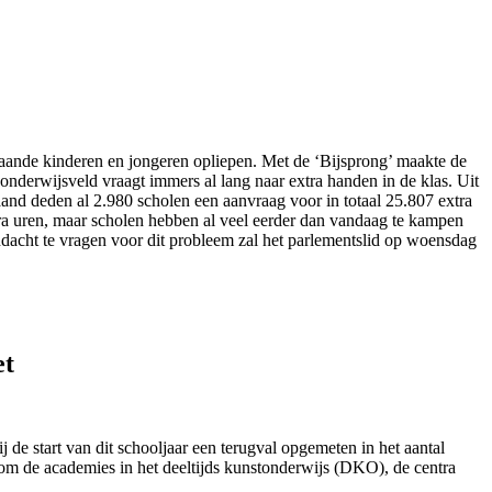
gaande kinderen en jongeren opliepen. Met de ‘Bijsprong’ maakte de
onderwijsveld vraagt immers al lang naar extra handen in de klas. Uit
d deden al 2.980 scholen een aanvraag voor in totaal 25.807 extra
tra uren, maar scholen hebben al veel eerder dan vandaag te kampen
ndacht te vragen voor dit probleem zal het parlementslid op woensdag
et
de start van dit schooljaar een terugval opgemeten in het aantal
om de academies in het deeltijds kunstonderwijs (DKO), de centra