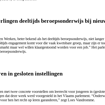
lingen deeltijds beroepsonderwijs bij nieu
n Werken, beter bekend als het deeltijds beroepsonderwijs, niet langer
ijds engagement komt voor die vaak kwetsbare groep, maar zijn er to
idsmarkt maar wel willen klaargestoomd worden voor een job.” Het parle
s beroepsonderwijs.
n in gesloten instellingen
t twee concrete voorstellen om leerrecht voor jongeren in (gesloten) 
gen dat deze week werd voorgesteld in het Vlaams parlement. “Onderwij
e voor hen het recht op leren garanderen,” zegt Loes Vandromme.