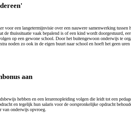
edereen'
l langer voor een langetermijnvisie over een nauwere samenwerking tuss
 de thuissituatie vaak bepalend is of een kind wordt doorgestuurd, eer
e volgen op een gewone school. Door het buitengewoon onderwijs te or
xtra noden zo ook in de eigen buurt naar school en hoeft het geen uren
enbonus aan
dsbewijs hebben en een lerarenopleiding volgen die leidt tot een pe
acht en tegelijk hun salaris voor de oorspronkelijke opdracht behouden
r van onderwijs opvroeg.