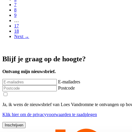
7
8
9
…
17
18
Next →
Blijf je graag op de hoogte?
Ontvang mijn nieuwsbrief.
E-mailadres
Postcode
Ja, ik wens de nieuwsbrief van Loes Vandromme te ontvangen op bov
Klik
hier
om de privacyvoorwaarden te raadplegen