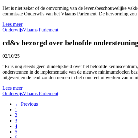
Het is niet zeker of de omvorming van de levensbeschouwelijke vakk
commissie Onderwijs van het Vlaams Parlement. De hervorming zou d
Lees meer
Onderwijs
Vlaams Parlement
cd&v bezorgd over beloofde ondersteunin
02/10/25
“Er is nog steeds geen duidelijkheid over het beloofde kenniscentrum,
ondersteunen in de implementatie van de nieuwe minimumdoelen basis
uitgeverijen de lead zouden nemen in het concreet uitwerken van min
Lees meer
Onderwijs
Vlaams Parlement
← Previous
1
2
3
4
5
6