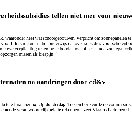
erheidssubsidies tellen niet mee voor nieuw
bruik, waaronder heel wat schoolgebouwen, verplicht om zonnepanelen t
oor Infrastructuur in het onderwijs dat over subsidies voor scholenbo
euwe verplichting rekening te houden met al bestaande zonnepaneelins
kopzorgen missen als kiespijn.”
internaten na aandringen door cd&v
 betere financiering. Op donderdag 4 december keurde de commissie On
toenemende verantwoordelijkheid te erkennen,” zegt Vlaams Parlements