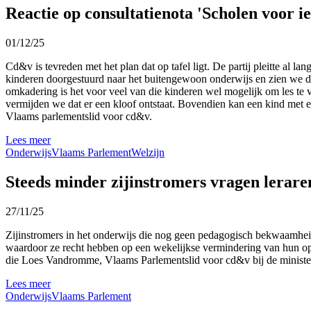
Reactie op consultatienota 'Scholen voor i
01/12/25
Cd&v is tevreden met het plan dat op tafel ligt. De partij pleitte a
kinderen doorgestuurd naar het buitengewoon onderwijs en zien we dat
omkadering is het voor veel van die kinderen wel mogelijk om les t
vermijden we dat er een kloof ontstaat. Bovendien kan een kind met e
Vlaams parlementslid voor cd&v.
Lees meer
Onderwijs
Vlaams Parlement
Welzijn
Steeds minder zijinstromers vragen lerar
27/11/25
Zijinstromers in het onderwijs die nog geen pedagogisch bekwaamhei
waardoor ze recht hebben op een wekelijkse vermindering van hun opdr
die Loes Vandromme, Vlaams Parlementslid voor cd&v bij de ministe
Lees meer
Onderwijs
Vlaams Parlement