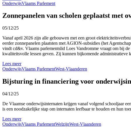
Onderwijs
Vlaams Parlement
Zonnepanelen van scholen geplaatst met ov
05/12/25
Vanaf april 2026 zijn alle gebouwen met een groot elektriciteitsver
eerder zonnepanelen plaatsten met AGION-subsidies (het Agentschap v
vindt cd&v. Vlaams parlementslid Loes Vandromme vraagt om bij de ni
kwaliteitsvolle lessen geven. Zij kunnen bijkomende administratieve 
Lees meer
Onderwijs
Vlaams Parlement
West-Vlaanderen
Bijsturing in financiering voor onderwijs
04/12/25
De Vlaamse onderwijsinternaten krijgen vanaf volgend schooljaar een
is een noodzakelijke stap om internaten leefbaar te houden en hun 
Lees meer
Onderwijs
Vlaams Parlement
Welzijn
West-Vlaanderen