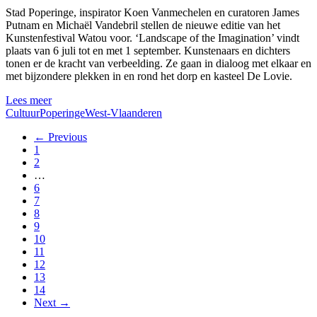
Stad Poperinge, inspirator Koen Vanmechelen en curatoren James
Putnam en Michaël Vandebril stellen de nieuwe editie van het
Kunstenfestival Watou voor. ‘Landscape of the Imagination’ vindt
plaats van 6 juli tot en met 1 september. Kunstenaars en dichters
tonen er de kracht van verbeelding. Ze gaan in dialoog met elkaar en
met bijzondere plekken in en rond het dorp en kasteel De Lovie.
Lees meer
Cultuur
Poperinge
West-Vlaanderen
← Previous
1
2
…
6
7
8
9
10
11
12
13
14
Next →