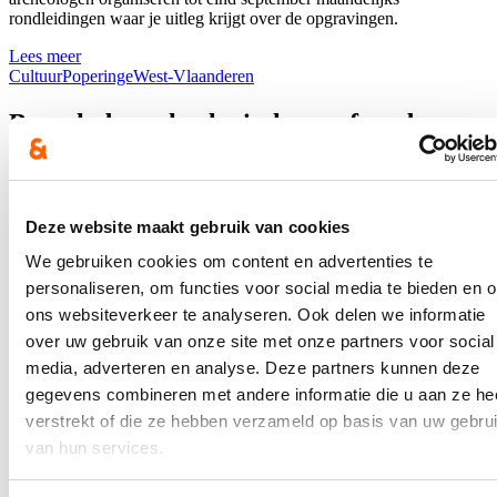
rondleidingen waar je uitleg krijgt over de opgravingen.
Lees meer
Cultuur
Poperinge
West-Vlaanderen
Bezoek de archeologische werf op de
Vroonhofsite
16/05/24
Deze website maakt gebruik van cookies
De komende maanden wordt de Vroonhofsite archeologisch
onderzocht. Op vrijdag 24 mei kan je de werf bezoeken tijdens het
We gebruiken cookies om content en advertenties te
publieksmoment 'Vroonhof: verrassend verleden'. De archeologen
personaliseren, om functies voor social media te bieden en 
van het bedrijf Ruben Willaert nemen je mee en vertellen je alles
ons websiteverkeer te analyseren. Ook delen we informatie
over de verwachtingen in het oudste hart van de stad en hoe ze te
werk zullen gaan.
over uw gebruik van onze site met onze partners voor social
media, adverteren en analyse. Deze partners kunnen deze
Je hoeft niet in te schrijven. De rondleidingen starten om 13 u., om
gegevens combineren met andere informatie die u aan ze he
14 u., om 15 u. en om 16 u.
verstrekt of die ze hebben verzameld op basis van uw gebru
Zorg voor stevig schoeisel.
van hun services.
Lees meer
Cultuur
Poperinge
West-Vlaanderen