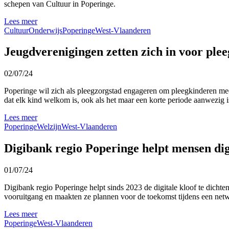
schepen van Cultuur in Poperinge.
Lees meer
Cultuur
Onderwijs
Poperinge
West-Vlaanderen
Jeugdverenigingen zetten zich in voor ple
02/07/24
Poperinge wil zich als pleegzorgstad engageren om pleegkinderen meer
dat elk kind welkom is, ook als het maar een korte periode aanwezig i
Lees meer
Poperinge
Welzijn
West-Vlaanderen
Digibank regio Poperinge helpt mensen dig
01/07/24
Digibank regio Poperinge helpt sinds 2023 de digitale kloof te dicht
vooruitgang en maakten ze plannen voor de toekomst tijdens een ne
Lees meer
Poperinge
West-Vlaanderen