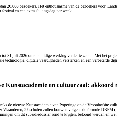
r dan 20.000 bezoekers. Het enthousiasme van de bezoekers voor 'Lands
t festival en een extra sluitingsdag per week.
ot 31 juli 2026 om de huidige werking verder te zetten. Met het projec
itale technologie, digitale vaardigheden versterken en een verbeterde digi
uwe Kunstacademie en cultuurzaal: akkoord
 straks de nieuwe Kunstacademie van Poperinge op de Vroonhofsite zu
over Vlaanderen, 27 scholen zullen bouwen volgens de formule DBFM (
panningen om dit subsidiedossier rond te krijgen, beloond werden en 