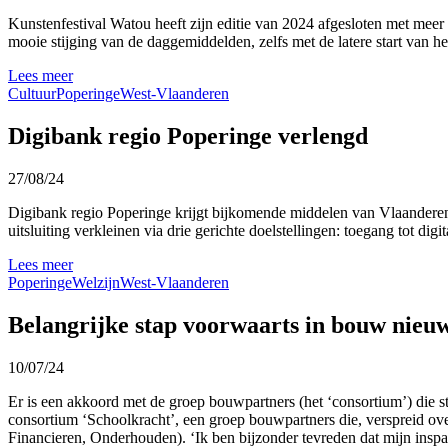
Kunstenfestival Watou heeft zijn editie van 2024 afgesloten met mee
mooie stijging van de daggemiddelden, zelfs met de latere start van he
Lees meer
Cultuur
Poperinge
West-Vlaanderen
Digibank regio Poperinge verlengd
27/08/24
Digibank regio Poperinge krijgt bijkomende middelen van Vlaanderen t
uitsluiting verkleinen via drie gerichte doelstellingen: toegang tot dig
Lees meer
Poperinge
Welzijn
West-Vlaanderen
Belangrijke stap voorwaarts in bouw nie
10/07/24
Er is een akkoord met de groep bouwpartners (het ‘consortium’) die
consortium ‘Schoolkracht’, een groep bouwpartners die, verspreid 
Financieren, Onderhouden). ‘Ik ben bijzonder tevreden dat mijn ins