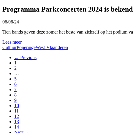
Programma Parkconcerten 2024 is bekend
06/06/24
Tien bands geven deze zomer het beste van zichzelf op het podium v
Lees meer
Cultuur
Poperinge
West-Vlaanderen
← Previous
1
2
…
5
6
7
8
9
10
11
12
13
14
Next →