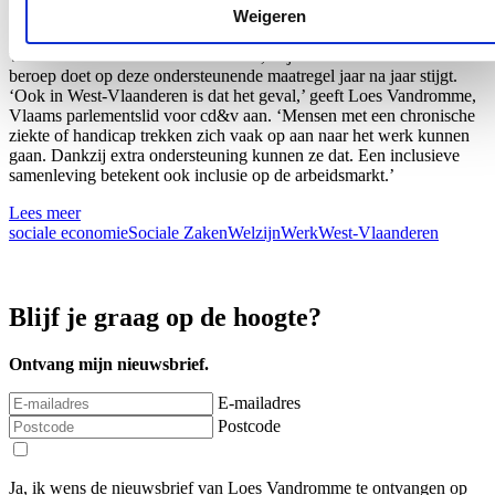
Weigeren
onder bepaalde voorwaarden in aanmerking voor
tewerkstellingsondersteunende maatregelen. Uit cijfers die minister
van Werk Jo Brouns bekend maakte, blijkt dat het aantal mensen dat
beroep doet op deze ondersteunende maatregel jaar na jaar stijgt.
‘Ook in West-Vlaanderen is dat het geval,’ geeft Loes Vandromme,
Vlaams parlementslid voor cd&v aan. ‘Mensen met een chronische
ziekte of handicap trekken zich vaak op aan naar het werk kunnen
gaan. Dankzij extra ondersteuning kunnen ze dat. Een inclusieve
samenleving betekent ook inclusie op de arbeidsmarkt.’
Lees meer
sociale economie
Sociale Zaken
Welzijn
Werk
West-Vlaanderen
Blijf je graag op de hoogte?
Ontvang mijn nieuwsbrief.
E-mailadres
Postcode
Ja, ik wens de nieuwsbrief van Loes Vandromme te ontvangen op