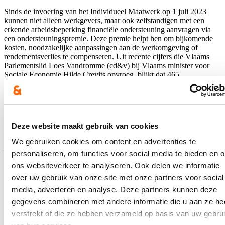
Sinds de invoering van het Individueel Maatwerk op 1 juli 2023
kunnen niet alleen werkgevers, maar ook zelfstandigen met een
erkende arbeidsbeperking financiële ondersteuning aanvragen via
een ondersteuningspremie. Deze premie helpt hen om bijkomende
kosten, noodzakelijke aanpassingen aan de werkomgeving of
rendementsverlies te compenseren. Uit recente cijfers die Vlaams
Parlementslid Loes Vandromme (cd&v) bij Vlaams minister voor
Sociale Economie Hilde Crevits opvroeg, blijkt dat 465
zelfstandigen sinds de start van de maatregel tot eind augustus 2025
al gebruikmaakten van deze ondersteuningspremie. Dat is een pak
minder dan het aantal werknemers (in loondienst) voor wie al een
loonpremie (eind 2024: 8284 dossiers) of een loon- en
begeleidingspremie (eind 2024: 778 dossiers) werd aangevraagd.
Deze website maakt gebruik van cookies
“De maatregel is nog vrij recent, er is zeker nog groeimarge,” zegt
Loes Vandromme. “Minister Crevits gaf eerder al te kennen na vijf
We gebruiken cookies om content en advertenties te
jaar, dus tegen 2028, op kruissnelheid te willen zitten.”
personaliseren, om functies voor social media te bieden en 
Lees meer
ons websiteverkeer te analyseren. Ook delen we informatie
Vlaams Parlement
Welzijn
Werk
West-Vlaanderen
over uw gebruik van onze site met onze partners voor social
media, adverteren en analyse. Deze partners kunnen deze
Al 112.000 werkende West-Vlamingen
gegevens combineren met andere informatie die u aan ze he
kregen hun jobbonus uitbetaald: goed
verstrekt of die ze hebben verzameld op basis van uw gebru
voor 28 miljoen euro extra koopkracht!