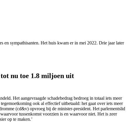
s en sympathisanten. Het huis kwam er in mei 2022. Drie jaar later
t nu toe 1.8 miljoen uit
andeld. Het aangevraagde schadebedrag bedroeg in totaal iets meer
egemoetkoming ook al effectief uitbetaald: het gaat over iets meer
ndromme (cd&v) opvroeg bij de minister-president. Het parlementslid
aarvoor tussenkomst voorzien is en waarvoor niet. Het is zeer
ier op te maken.’