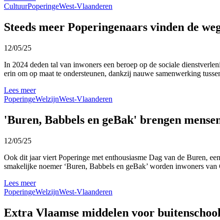
Cultuur
Poperinge
West-Vlaanderen
Steeds meer Poperingenaars vinden de weg
12/05/25
In 2024 deden tal van inwoners een beroep op de sociale dienstverle
erin om op maat te ondersteunen, dankzij nauwe samenwerking tussen 
Lees meer
Poperinge
Welzijn
West-Vlaanderen
'Buren, Babbels en geBak' brengen mense
12/05/25
Ook dit jaar viert Poperinge met enthousiasme Dag van de Buren, een ja
smakelijke noemer ‘Buren, Babbels en geBak’ worden inwoners van 
Lees meer
Poperinge
Welzijn
West-Vlaanderen
Extra Vlaamse middelen voor buitenschool