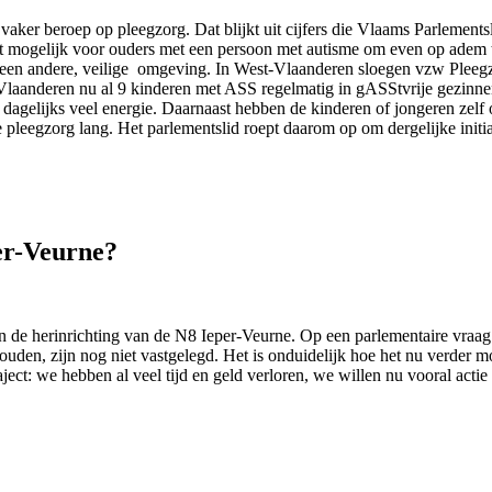
aker beroep op pleegzorg. Dat blijkt uit cijfers die Vlaams Parlement
 mogelijk voor ouders met een persoon met autisme om even op adem t
 een andere, veilige omgeving. In West-Vlaanderen sloegen vzw Pleeg
st-Vlaanderen nu al 9 kinderen met ASS regelmatig in gASStvrije gezi
dagelijks veel energie. Daarnaast hebben de kinderen of jongeren zelf
de pleegzorg lang. Het parlementslid roept daarom op om dergelijke ini
er-Veurne?
aan de herinrichting van de N8 Ieper-Veurne. Op een parlementaire v
uden, zijn nog niet vastgelegd. Het is onduidelijk hoe het nu verder m
ect: we hebben al veel tijd en geld verloren, we willen nu vooral actie o