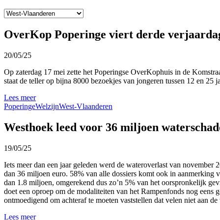
OverKop Poperinge viert derde verjaarda
20/05/25
Op zaterdag 17 mei zette het Poperingse OverKophuis in de Komstraat
staat de teller op bijna 8000 bezoekjes van jongeren tussen 12 en 25 ja
Lees meer
Poperinge
Welzijn
West-Vlaanderen
Westhoek leed voor 36 miljoen waterschade
19/05/25
Iets meer dan een jaar geleden werd de wateroverlast van november 2
dan 36 miljoen euro. 58% van alle dossiers komt ook in aanmerking vo
dan 1.8 miljoen, omgerekend dus zo’n 5% van het oorspronkelijk gevr
doet een oproep om de modaliteiten van het Rampenfonds nog eens go
ontmoedigend om achteraf te moeten vaststellen dat velen niet aan d
Lees meer