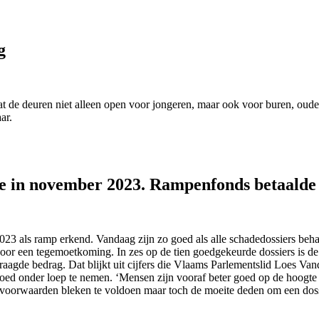
g
 de deuren niet alleen open voor jongeren, maar ook voor buren, ouder
ar.
 in november 2023. Rampenfonds betaalde to
023 als ramp erkend. Vandaag zijn zo goed als alle schadedossiers beh
or een tegemoetkoming. In zes op de tien goedgekeurde dossiers is de t
aagde bedrag. Dat blijkt uit cijfers die Vlaams Parlementslid Loes Va
ed onder loep te nemen. ‘Mensen zijn vooraf beter goed op de hoogte w
e voorwaarden bleken te voldoen maar toch de moeite deden om een doss