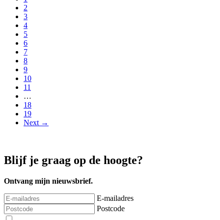
2
3
4
5
6
7
8
9
10
11
…
18
19
Next →
Blijf je graag op de hoogte?
Ontvang mijn nieuwsbrief.
E-mailadres
Postcode