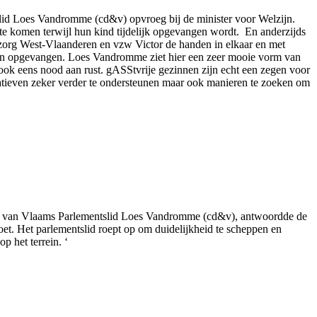
slid Loes Vandromme (cd&v) opvroeg bij de minister voor Welzijn.
e komen terwijl hun kind tijdelijk opgevangen wordt. En anderzijds
zorg West-Vlaanderen en vzw Victor de handen in elkaar en met
nnen opgevangen. Loes Vandromme ziet hier een zeer mooie vorm van
 ook eens nood aan rust. gASStvrije gezinnen zijn echt een zegen voor
tiatieven zeker verder te ondersteunen maar ook manieren te zoeken om
raag van Vlaams Parlementslid Loes Vandromme (cd&v), antwoordde de
oet. Het parlementslid roept op om duidelijkheid te scheppen en
p het terrein. ‘