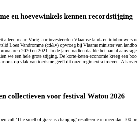
sme en hoevewinkels kennen recordstijging
it alleen maar. Vorig jaar investeerden Vlaamse land- en tuinbouwers
lementslid Loes Vandromme (cd&v) opvroeg bij Vlaams minister van land
oronajaren 2020 en 2021. In de jaren nadien daalde het aantal aanvrage
zien we een hele grote stijging. De korte-keten-economie kreeg een boost
aar ook op vlak van toerisme geeft dit onze regio extra troeven. Als o
en collectieven voor festival Watou 2026
en call ‘The smell of grass is changing’ resulteerde in meer dan 100 proj