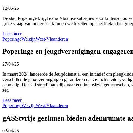
12/05/25
De stad Poperinge krijgt extra Vlaamse subsidies voor buitenschools
grote vraag van ouders en kunnen we inzetten op specifieke doelg
Lees meer
Poperinge
Welzijn
West-Vlaanderen
Poperinge en jeugdverenigingen engageren
27/04/25
In maart 2024 lanceerde de Jeugddienst al een initiatief om pleegkinde
verschillende jeugdverenigingen garanderen dat ze inclusiviteit, veilig
eenmalig. De stad streeft namelijk naar een inclusieve gemeenschap, wa
zet.
Lees meer
Poperinge
Welzijn
West-Vlaanderen
gASStvrije gezinnen bieden ademruimte a
02/04/25