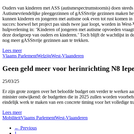
Ouders van kinderen met ASS (autismespectrumstoornis) doen steeds v
Autismevriendelijke pleeggezinnen of gASStvrije gezinnen maken het
kunnen kinderen en jongeren met autisme ook even tot rust komen in
succes: hoewel het project pas sinds twee jaar loopt, worden in We
hulpverlening in: ‘Kinderen of jongeren met autisme opvoeden vraagt 
deze doelgroep van ouders en kinderen.’ Toch blijft de wachtlijst in 
nog meer gASStvrije gezinnen aan te trekken.
Lees meer
Vlaams Parlement
Welzijn
West-Vlaanderen
Geen geld meer voor herinrichting N8 Iep
25/03/25
Er zijn grote zorgen over het beloofde budget om verder te werken 
minister ontwijkend: de budgetten die in 2025 zullen worden voorbeho
eindelijk werk te maken van een concrete timing voor het volledige traj
Lees meer
Mobiliteit
Vlaams Parlement
West-Vlaanderen
← Previous
1