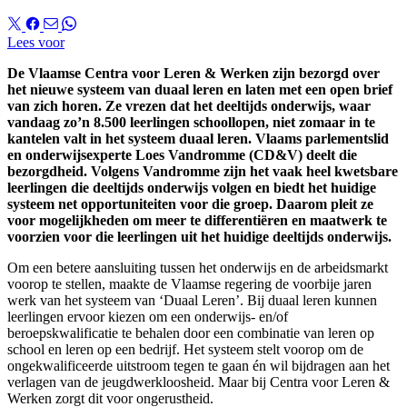
Lees voor
De Vlaamse Centra voor Leren & Werken zijn bezorgd over
het nieuwe systeem van duaal leren en laten met een open brief
van zich horen. Ze vrezen dat het deeltijds onderwijs, waar
vandaag zo’n 8.500 leerlingen schoollopen, niet zomaar in te
kantelen valt in het systeem duaal leren. Vlaams parlementslid
en onderwijsexperte Loes Vandromme (CD&V) deelt die
bezorgdheid. Volgens Vandromme zijn het vaak heel kwetsbare
leerlingen die deeltijds onderwijs volgen en biedt het huidige
systeem net opportuniteiten voor die groep. Daarom pleit ze
voor
mogelijkheden om meer te differentiëren en maatwerk te
voorzien voor die
leerlingen uit het huidige deeltijds onderwijs.
Om een betere aansluiting tussen het onderwijs en de arbeidsmarkt
voorop te stellen, maakte de Vlaamse regering de voorbije jaren
werk van het systeem van ‘Duaal Leren’. Bij duaal leren kunnen
leerlingen ervoor kiezen om een onderwijs- en/of
beroepskwalificatie te behalen door een combinatie van leren op
school en leren op een bedrijf. Het systeem stelt voorop om de
ongekwalificeerde uitstroom tegen te gaan én wil bijdragen aan het
verlagen van de jeugdwerkloosheid. Maar bij Centra voor Leren &
Werken zorgt dit voor ongerustheid.