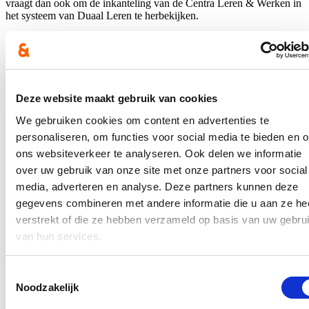
vraagt dan ook om de inkanteling van de Centra Leren & Werken in
het systeem van Duaal Leren te herbekijken.
Concrete voorstellen
Concreet stelt ze voor om de financiering voor de Centra Deeltijds
Onderwijs te herbekijken: een voltijds engagement aanbieden voor
deze leerlingen, betekent ook nood aan extra ruimte en middelen.
Deze website maakt gebruik van cookies
Verder moeten er meer kwalificatiemogelijkheden in de aanloopfase
zijn: wie competenties haalt in de aanloopfase zou daarvoor ook
We gebruiken cookies om content en advertenties te
kwalificaties moeten kunnen halen. En ten slotte duidt ze ook op de
personaliseren, om functies voor social media te bieden en 
nood aan flexibiliteit en maatwerk voor deze leerlingen, rekening
houdend met de heel specifieke én diverse doelgroep.
ons websiteverkeer te analyseren. Ook delen we informatie
over uw gebruik van onze site met onze partners voor social
“We mogen die 8.500 veelal kwetsbare leerlingen uit het deeltijds
onderwijs niet in de kou laten staan. En hun kwetsbaarheid maakt
media, adverteren en analyse. Deze partners kunnen deze
dat ze heel omzichtig met hen moeten omgaan. Het kan niet de
gegevens combineren met andere informatie die u aan ze he
bedoeling zijn dat we deze groep jongeren zien evolueren naar
verstrekt of die ze hebben verzameld op basis van uw gebru
NEET-jongeren (not in education, employement or training).
Daarom pleit ik voor mogelijkheden om meer te differentiëren en
van hun services.
maatwerk te voorzien in het systeem van duaal leren zodat
leerlingen in het huidige deeltijds onderwijs ook in de toekomst
kunnen rekenen op een gepast onderwijsaanbod,” besluit Loes
Toestemmingsselectie
Vandromme.
Noodzakelijk