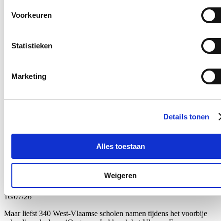
Blijf je graag op de hoogte?
Voorkeuren
Ontvang mijn nieuwsbrief.
E-mailadres
Statistieken
Postcode
Marketing
Ja, ik wens de nieuwsbrief van Loes Vandromme te ontvangen op
bovenstaand e-mailadres.
Klik
hier
om de privacyvoorwaarden te raadplegen
Details tonen
Nieuws
Alles toestaan
Recordaantal West-Vlaamse scholen kiest voor Oog
Weigeren
voor Lekkers
16/07/26
Maar liefst 340 West-Vlaamse scholen namen tijdens het voorbije