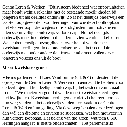
Centra Leren & Werken: “Dit systeem biedt heel wat opportuniteiten
maar houdt weinig rekening met de bestaande moeilijkheden bij
jongeren uit het deeltijds onderwijs. Zo is het deeltijds onderwijs een
laatste hoop geworden voor leerlingen van wie de schoolloopbaan
niet vlot verloopt, die wegens omstandigheden hun motivatie en
interesse in voltijds onderwijs verloren zijn. Nu het deeltijds
onderwijs moet inkantelen in duaal leren, zien we niet enkel kansen.
We hebben ernstige bezorgdheden over het lot van de meest
kwetsbare leerlingen. In de modernisering van het secundair
onderwijs met onder andere de nieuwe eindtermen vallen deze
jongeren volgens ons uit de boot.”
Meest kwetsbare groep
Vlaams parlementslid Loes Vandromme (CD&V) ondersteunt de
oproep van de Centra Leren & Werken om aandacht te hebben voor
de leerlingen uit het deeltijds onderwijs bij het systeem van Duaal
Leren: “We moeten zorgen dat we de meest kwetsbare leerlingen
niet kwijtraken. Kwetsbare leerlingen die niet via het reguliere pad
hun weg vinden in het onderwijs vinden heel vaak in de Centra
Leren & Werken hun gading. Via deze weg behalen deze leerlingen
dan wél een diploma en ervaren ze successen, wat hen motiveert in
hun verdere loopbaan. Het belang van die groep, wat toch 8.500
leerlingen aangaat, is niet te onderschatten.” Het parlementslid