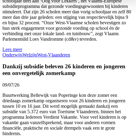
schooljaar deel aan ‘Oog voor Lekkers’, het Vlaams-Europese
subsidieprogramma dat gezonde voedingsgewoonten bij kinderen
stimuleert. Dat zijn 26 scholen meer dan vorig schooljaar en zelf 80
meer dan drie jaar geleden: een stijging van respectievelijk bijna 9
en bijna 32 procent. “Onze West-Vlaamse scholen bevestigen zo
hun sterk engagement voor gezonde voeding op school én de
verbinding met onze lokale land- en tuinbouw”, zegt Vlaams
Parlementslid Loes Vandromme (cd&v) tevreden.
Lees meer
Onderwijs
Welzijn
West-Vlaanderen
Dankzij subsidie beleven 26 kinderen en jongeren
een onvergetelijk zomerkamp
09/07/26
Buurtwerking Bellewijk van Poperinge kon deze zomer een
driedaags zomerkamp organiseren voor 26 kinderen en jongeren
tussen 10 en 16 jaar. Dit werd mogelijk gemaakt dankzij een
subsidie van 5.372 euro van Toerisme Vlaanderen, binnen het
programma Iedereen Verdient Vakantie. Voor veel kinderen is op
vakantie gaan vanzelfsprekend, maar voor anderen vormen
financiële, praktische en sociale drempels vaak een te grote
hindernis.