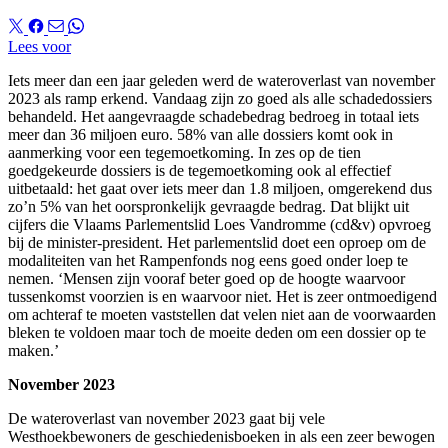
Lees voor
Iets meer dan een jaar geleden werd de wateroverlast van november
2023 als ramp erkend. Vandaag zijn zo goed als alle schadedossiers
behandeld. Het aangevraagde schadebedrag bedroeg in totaal iets
meer dan 36 miljoen euro. 58% van alle dossiers komt ook in
aanmerking voor een tegemoetkoming. In zes op de tien
goedgekeurde dossiers is de tegemoetkoming ook al effectief
uitbetaald: het gaat over iets meer dan 1.8 miljoen, omgerekend dus
zo’n 5% van het oorspronkelijk gevraagde bedrag. Dat blijkt uit
cijfers die Vlaams Parlementslid Loes Vandromme (cd&v) opvroeg
bij de minister-president. Het parlementslid doet een oproep om de
modaliteiten van het Rampenfonds nog eens goed onder loep te
nemen. ‘Mensen zijn vooraf beter goed op de hoogte waarvoor
tussenkomst voorzien is en waarvoor niet. Het is zeer ontmoedigend
om achteraf te moeten vaststellen dat velen niet aan de voorwaarden
bleken te voldoen maar toch de moeite deden om een dossier op te
maken.’
November 2023
De wateroverlast van november 2023 gaat bij vele
Westhoekbewoners de geschiedenisboeken in als een zeer bewogen