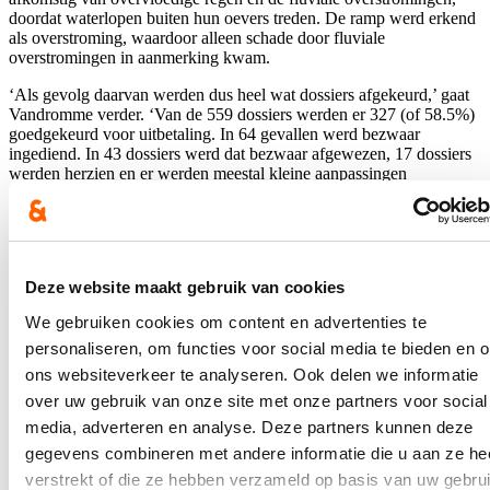
doordat waterlopen buiten hun oevers treden. De ramp werd erkend
als overstroming, waardoor alleen schade door fluviale
overstromingen in aanmerking kwam.
‘Als gevolg daarvan werden dus heel wat dossiers afgekeurd,’ gaat
Vandromme verder. ‘Van de 559 dossiers werden er 327 (of 58.5%)
goedgekeurd voor uitbetaling. In 64 gevallen werd bezwaar
ingediend. In 43 dossiers werd dat bezwaar afgewezen, 17 dossiers
werden herzien en er werden meestal kleine aanpassingen
doorgevoerd, 4 dossiers zijn nog in behandeling.’
Voor de meeste dossiers werd ook een kleiner bedrag toegekend dan
werd aangegeven. De hoogste tegemoetkoming bedroeg 50.888
euro, maar gemiddeld werd slechts 5.540 euro per dossier
Deze website maakt gebruik van cookies
toegekend.
We gebruiken cookies om content en advertenties te
personaliseren, om functies voor social media te bieden en 
Uitbetaling
ons websiteverkeer te analyseren. Ook delen we informatie
over uw gebruik van onze site met onze partners voor social
Heel wat schadelijders konden dus geen beroep doen op het
Rampenfonds, anderen wachten anderhalf jaar na de ramp nog op
media, adverteren en analyse. Deze partners kunnen deze
de uitbetaling. ‘Op vandaag is er zo’n 1.8 miljoen euro uitbetaald.
gegevens combineren met andere informatie die u aan ze he
Dat is 5% van het totaal aangevraagde bedrag’, berekende Loes
verstrekt of die ze hebben verzameld op basis van uw gebru
Vandromme.