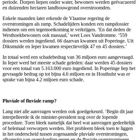
periode. Dorpen liepen onder water, bewoners werden geëvacueerd
en duizenden hectaren landbouwgrond overstroomden.
Enkele maanden later erkende de Vlaamse regering de
overstromingen als ramp. Schadelijders konden een rampdossier
indienen om een tegemoetkoming te verkrijgen. ‘En dat deden de
Westhoekbewoners ook massaal,’ weet Loes Vandromme. ‘559
dossiers werden ingediend. 66 daarvan kwamen uit Poperinge. Uit
Diksmuide en Ieper kwamen respectievelijk 47 en 45 dossiers.’
In totaal werd een schadebedrag van 36 miljoen euro aangevraagd.
In Ieper werd het meeste schade geleden: daar werden 45 dossiers
voor een totaal van 5.163.000 euro ingediend. In Poperinge liep het
gevraagde bedrag op tot bijna 4.6 miljoen en in Houthulst was er
sprake van bijna 4.2 miljoen euro schade.
Pluviale of fluviale ramp?
Lang niet alle aanvragen werden ook goedgekeurd. ‘Begin dit jaar
interpelleerde ik de minister-president nog over de lopende
procedure. Toen bleek namelijk dat heel wat aanvragen gedeeltelijk
of helemaal verworpen werden. Het probleem bleek toen te liggen
in het onderscheid tussen zogenaamde pluviale overstromingen,
afkomstig van overvloedige regen en de fluviale overstromingen,