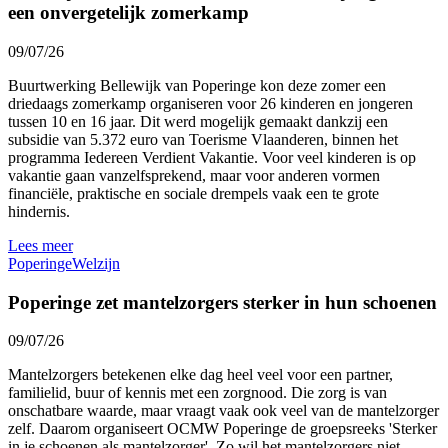
een onvergetelijk zomerkamp
09/07/26
Buurtwerking Bellewijk van Poperinge kon deze zomer een
driedaags zomerkamp organiseren voor 26 kinderen en jongeren
tussen 10 en 16 jaar. Dit werd mogelijk gemaakt dankzij een
subsidie van 5.372 euro van Toerisme Vlaanderen, binnen het
programma Iedereen Verdient Vakantie. Voor veel kinderen is op
vakantie gaan vanzelfsprekend, maar voor anderen vormen
financiële, praktische en sociale drempels vaak een te grote
hindernis.
Lees meer
Poperinge
Welzijn
Poperinge zet mantelzorgers sterker in hun schoenen
09/07/26
Mantelzorgers betekenen elke dag heel veel voor een partner,
familielid, buur of kennis met een zorgnood. Die zorg is van
onschatbare waarde, maar vraagt vaak ook veel van de mantelzorger
zelf. Daarom organiseert OCMW Poperinge de groepsreeks 'Sterker
in je schoenen als mantelzorger'. Zo wil het mantelzorgers niet