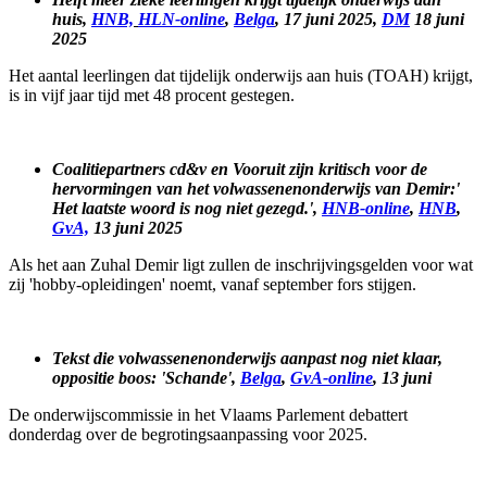
huis,
HNB,
HLN-online
,
Belga
, 17 juni 2025,
DM
18 juni
2025
Het aantal leerlingen dat tijdelijk onderwijs aan huis (TOAH) krijgt,
is in vijf jaar tijd met 48 procent gestegen.
Coalitiepartners cd&v en Vooruit zijn kritisch voor de
hervormingen van het volwassenenonderwijs van Demir:'
Het laatste woord is nog niet gezegd.',
HNB-online
,
HNB
,
GvA,
13 juni
2025
Als het aan Zuhal Demir ligt zullen de inschrijvingsgelden voor wat
zij 'hobby-opleidingen' noemt, vanaf september fors stijgen.
Tekst die volwassenenonderwijs aanpast nog niet klaar,
oppositie boos: 'Schande',
Belga
,
GvA-online
, 13 juni
De onderwijscommissie in het Vlaams Parlement debattert
donderdag over de begrotingsaanpassing voor 2025.