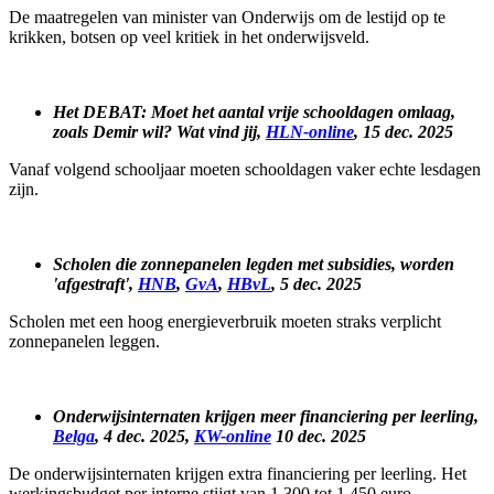
De maatregelen van minister van Onderwijs om de lestijd op te
krikken, botsen op veel kritiek in het onderwijsveld.
Het DEBAT: Moet het aantal vrije schooldagen omlaag,
zoals Demir wil? Wat vind jij,
HLN-online
, 15 dec. 2025
Vanaf volgend schooljaar moeten schooldagen vaker echte lesdagen
zijn.
Scholen die zonnepanelen legden met subsidies, worden
'afgestraft',
HNB
,
GvA
,
HBvL
, 5 dec. 2025
Scholen met een hoog energieverbruik moeten straks verplicht
zonnepanelen leggen.
Onderwijsinternaten krijgen meer financiering per leerling,
Belga
, 4 dec. 2025,
KW-online
10 dec. 2025
De onderwijsinternaten krijgen extra financiering per leerling. Het
werkingsbudget per interne stijgt van 1.300 tot 1.450 euro.