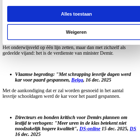
in het voorjaar al doorvoerde in het volwassenenonderwijs, komt er
de komende twee jaar nog een schep bovenop.
Alles toestaan
Ook scholieren geven Demir nu slechte punten,
DM
,
DM-
Weigeren
online
, 24 dec. 2025
Het onderwijsveld op één lijn zetten, maar dan met zichzelf als
gedeelde vijand: het is de verdienste van minister Demir.
Vlaamse begroting: "Met schrapping lesvrije dagen werd
kar voor paard gespannen,
Belga
, 16 dec. 2025
Met de aankondiging dat er zal worden gesnoeid in het aantal
lesvrije schooldagen werd de kar voor het paard gespannen.
Directeurs en bonden kritisch voor Demirs plannen om
lestijd te verhogen: "Meer uren in de klas betekent niet
noodzakelijk hogere kwaliteit",
DS-online
15 dec. 2025,
DS
16 dec. 2025