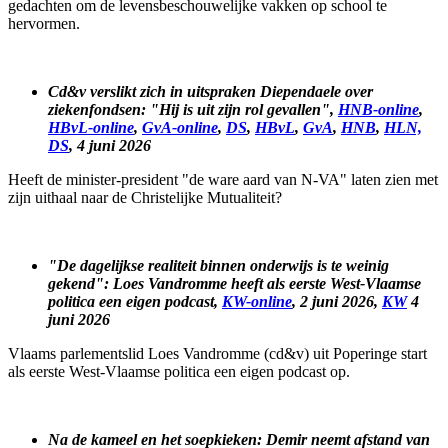
gedachten om de levensbeschouwelijke vakken op school te
hervormen.
Cd&v verslikt zich in uitspraken Diependaele over
ziekenfondsen: "Hij is uit zijn rol gevallen",
HNB-online
,
HBvL-online
,
GvA-online
,
DS
,
HBvL
,
GvA
,
HNB
,
HLN,
DS
, 4 juni 2026
Heeft de minister-president "de ware aard van N-VA" laten zien met
zijn uithaal naar de Christelijke Mutualiteit?
"De dagelijkse realiteit binnen onderwijs is te weinig
gekend": Loes Vandromme heeft als eerste West-Vlaamse
politica een eigen podcast,
KW-online
, 2 juni 2026,
KW
4
juni 2026
Vlaams parlementslid Loes Vandromme (cd&v) uit Poperinge start
als eerste West-Vlaamse politica een eigen podcast op.
Na de kameel en het soepkieken: Demir neemt afstand van