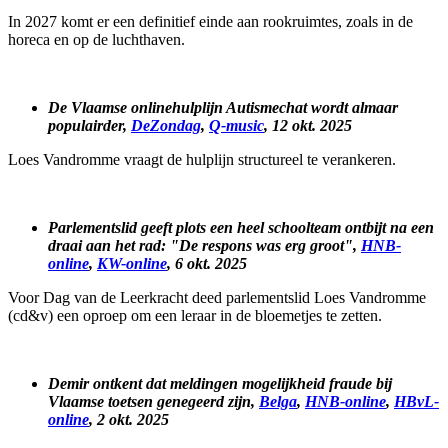
In 2027 komt er een definitief einde aan rookruimtes, zoals in de
horeca en op de luchthaven.
De Vlaamse onlinehulplijn Autismechat wordt almaar
populairder,
DeZondag
,
Q-music
, 12 okt. 2025
Loes Vandromme vraagt de hulplijn structureel te verankeren.
Parlementslid geeft plots een heel schoolteam ontbijt na een
draai aan het rad: "De respons was erg groot",
HNB-
online
,
KW-online
, 6 okt. 2025
Voor Dag van de Leerkracht deed parlementslid Loes Vandromme
(cd&v) een oproep om een leraar in de bloemetjes te zetten.
Demir ontkent dat meldingen mogelijkheid fraude bij
Vlaamse toetsen genegeerd zijn,
Belga
,
HNB-online
,
HBvL-
online
, 2 okt. 2025