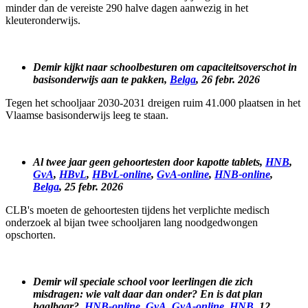
minder dan de vereiste 290 halve dagen aanwezig in het
kleuteronderwijs.
Demir kijkt naar schoolbesturen om capaciteitsoverschot in
basisonderwijs aan te pakken,
Belga
, 26 febr. 2026
Tegen het schooljaar 2030-2031 dreigen ruim 41.000 plaatsen in het
Vlaamse basisonderwijs leeg te staan.
Al twee jaar geen gehoortesten door kapotte tablets,
HNB
,
GvA
,
HBvL
,
HBvL-online
,
GvA-online
,
HNB-online
,
Belga
, 25 febr. 2026
CLB's moeten de gehoortesten tijdens het verplichte medisch
onderzoek al bijan twee schooljaren lang noodgedwongen
opschorten.
Demir wil speciale school voor leerlingen die zich
misdragen: wie valt daar dan onder? En is dat plan
haalbaar?,
HNB-online
,
GvA
,
GvA-online
,
HNB
, 12