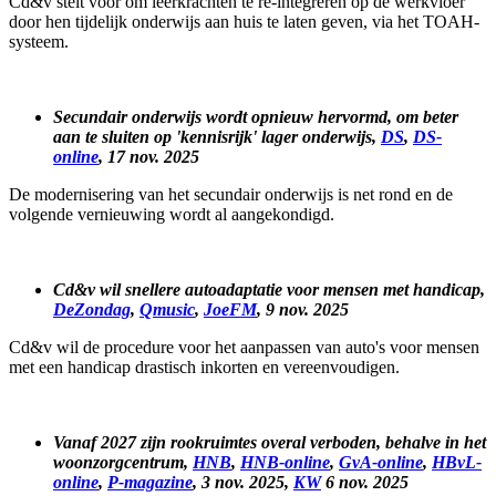
Cd&v stelt voor om leerkrachten te re-integreren op de werkvloer
door hen tijdelijk onderwijs aan huis te laten geven, via het TOAH-
systeem.
Secundair onderwijs wordt opnieuw hervormd, om beter
aan te sluiten op 'kennisrijk' lager onderwijs,
DS
,
DS-
online
, 17 nov. 2025
De modernisering van het secundair onderwijs is net rond en de
volgende vernieuwing wordt al aangekondigd.
Cd&v wil snellere autoadaptatie voor mensen met handicap,
DeZondag
,
Qmusic
,
JoeFM
, 9 nov. 2025
Cd&v wil de procedure voor het aanpassen van auto's voor mensen
met een handicap drastisch inkorten en vereenvoudigen.
Vanaf 2027 zijn rookruimtes overal verboden, behalve in het
woonzorgcentrum,
HNB
,
HNB-online
,
GvA-online
,
HBvL-
online
,
P-magazine
, 3 nov. 2025,
KW
6 nov. 2025