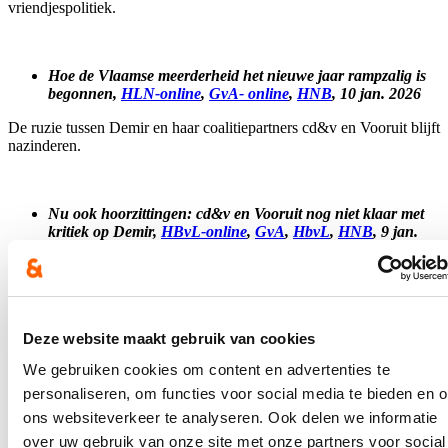
vriendjespolitiek.
Hoe de Vlaamse meerderheid het nieuwe jaar rampzalig is
begonnen,
HLN-online
,
GvA- online
,
HNB
, 10 jan. 2026
De ruzie tussen Demir en haar coalitiepartners cd&v en Vooruit blijft
nazinderen.
Nu ook hoorzittingen: cd&v en Vooruit nog niet klaar met
kritiek op Demir,
HBvL-online
,
GvA
,
HbvL
,
HNB
, 9 jan.
2026
"Uw bewering dat N-VA strijdt voor de happy few vergeef ik u
nooit meer." Dat sneerde de onderwijsminister naar Hannelore
Goeman, nochtans een regeringspartner.
Deze website maakt gebruik van cookies
We gebruiken cookies om content en advertenties te
Onderwijsminister zal vandaag in parlement ook achter
personaliseren, om functies voor social media te bieden en 
omstreden subsidies blijven staan- Waarom Demir zo graag
ons websiteverkeer te analyseren. Ook delen we informatie
met centrum van Tim Surma in zee wil,
DM
,
GvA-online
,
HNB-online
,
GvA
,
HNB
,
DM-online
, 8 jan. 2026
over uw gebruik van onze site met onze partners voor social