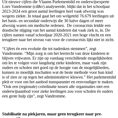
Uit nieuwe cijfers die Vlaams Parlementslid en onderwijsexperte
Loes Vandromme (cd&v) analyseerde, blijkt dat in het schooljaar
2023-2024 een groot aantal leerlingen heel vaak afwezig was
wegens ziekte. In totaal gaat het om welgeteld 76.679 leerlingen uit
het basis- en secundair onderwijs die 30 halve dagen of meer
afwezig waren om medische redenen. De coronacrisis leidde een
drastische stijging van het aantal kinderen dat vaak ziek is, in. De
cijfers namen vanaf schooljaar 2020-2021 een hoge vlucht en een
terugkeer naar het niveau van voor de coronacrisis lijkt niet in zicht.
“Cijfers én een evolutie die tot nadenken stemmen”, zegt
Vandromme. “Mijn zorg is om het leerrecht van deze kinderen te
blijven vrijwaren. Er zijn op vandaag verschillende mogelijkheden
om les te volgen voor langdurig zieke kinderen, maar vaak zijn
ouders en scholen niet goed op de hoogte van de mogelijkheden,
kunnen ze moeilijk inschatten wat de beste methode voor hun kind
is of zien ze op tegen het administratieve kluwen.” Het parlementslid
pleit er voor om het aanbod transparanter en eenvoudiger te maken.
”Ook een (regionale) coördinatie tussen alle organisaties met een
onderwijsaanbod voor zieke leerlingen zou voor scholen én ouders
een grote hulp zijn”, zegt Vandromme.
Stabilisatie na piekjaren, maar geen terugkeer naar pre-