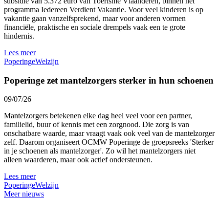
subsidie van 5.372 euro van Toerisme Vlaanderen, binnen het
programma Iedereen Verdient Vakantie. Voor veel kinderen is op
vakantie gaan vanzelfsprekend, maar voor anderen vormen
financiële, praktische en sociale drempels vaak een te grote
hindernis.
Lees meer
Poperinge
Welzijn
Poperinge zet mantelzorgers sterker in hun schoenen
09/07/26
Mantelzorgers betekenen elke dag heel veel voor een partner,
familielid, buur of kennis met een zorgnood. Die zorg is van
onschatbare waarde, maar vraagt vaak ook veel van de mantelzorger
zelf. Daarom organiseert OCMW Poperinge de groepsreeks 'Sterker
in je schoenen als mantelzorger'. Zo wil het mantelzorgers niet
alleen waarderen, maar ook actief ondersteunen.
Lees meer
Poperinge
Welzijn
Meer nieuws