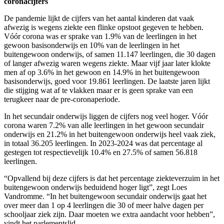
coronacijfers
De pandemie lijkt de cijfers van het aantal kinderen dat vaak
afwezig is wegens ziekte een flinke opstoot gegeven te hebben.
Vóór corona was er sprake van 1.9% van de leerlingen in het
gewoon basisonderwijs en 10% van de leerlingen in het
buitengewoon onderwijs, of samen 11.147 leerlingen, die 30 dagen
of langer afwezig waren wegens ziekte. Maar vijf jaar later klokte
men af op 3.6% in het gewoon en 14.9% in het buitengewoon
basisonderwijs, goed voor 19.861 leerlingen. De laatste jaren lijkt
die stijging wat af te vlakken maar er is geen sprake van een
terugkeer naar de pre-coronaperiode.
In het secundair onderwijs liggen de cijfers nog veel hoger. Vóór
corona waren 7.2% van alle leerlingen in het gewoon secundair
onderwijs en 21.2% in het buitengewoon onderwijs heel vaak ziek,
in totaal 36.205 leerlingen. In 2023-2024 was dat percentage al
gestegen tot respectievelijk 10.4% en 27.5% of samen 56.818
leerlingen.
“Opvallend bij deze cijfers is dat het percentage ziekteverzuim in het
buitengewoon onderwijs beduidend hoger ligt”, zegt Loes
Vandromme. “In het buitengewoon secundair onderwijs gaat het
over meer dan 1 op 4 leerlingen die 30 of meer halve dagen per
schooljaar ziek zijn. Daar moeten we extra aandacht voor hebben”,
vindt het parlementslid.