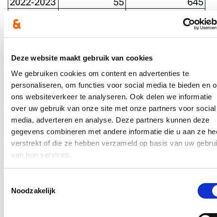
Deze website maakt gebruik van cookies
Extra aandacht voor buitengewoon onderwijs
We gebruiken cookies om content en advertenties te
Opvallend is wel dat scholen voor buitengewoon onderwijs amper
personaliseren, om functies voor social media te bieden en 
gebruik maken van het aanbod. Tot nu toe liepen slechts 11 BuSo-
ons websiteverkeer te analyseren. Ook delen we informatie
scholen een traject met de Conflixers. ‘Wellicht is er een aangepaste
over uw gebruik van onze site met onze partners voor social
aanpak nodig zodat ook buitengewone scholen aan de slag kunnen
met deze peer-support methode,’ stelt Loes Vandromme.
media, adverteren en analyse. Deze partners kunnen deze
gegevens combineren met andere informatie die u aan ze he
‘Sowieso is het voor iedere school van groot belang om te werken
verstrekt of die ze hebben verzameld op basis van uw gebru
aan de zogenaamde fase 0 en 1 in het zorgcontinuüm. Daarbij wordt
extra aandacht besteed aan preventie en werken directie,
van hun services.
leerkrachten en leerlingen aan een verbindend schoolklimaat waar
zorg gedragen wordt voor iedereen. We moeten de scholen daarvoor
zoveel mogelijk tools op maat bezorgen,’ besluit het parlementslid.
Toestemmingsselectie
Noodzakelijk
Blijf je graag op de hoogte?