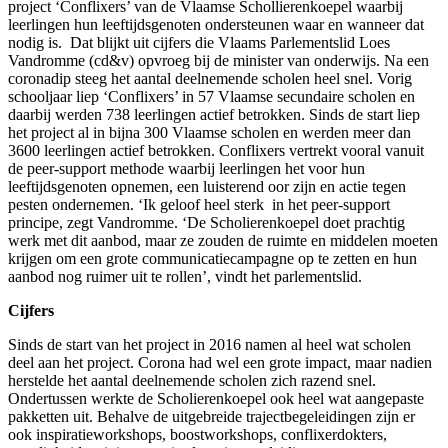
project ‘Conflixers’ van de Vlaamse Schollierenkoepel waarbij
leerlingen hun leeftijdsgenoten ondersteunen waar en wanneer dat
nodig is. Dat blijkt uit cijfers die Vlaams Parlementslid Loes
Vandromme (cd&v) opvroeg bij de minister van onderwijs. Na een
coronadip steeg het aantal deelnemende scholen heel snel. Vorig
schooljaar liep ‘Conflixers’ in 57 Vlaamse secundaire scholen en
daarbij werden 738 leerlingen actief betrokken. Sinds de start liep
het project al in bijna 300 Vlaamse scholen en werden meer dan
3600 leerlingen actief betrokken. Conflixers vertrekt vooral vanuit
de peer-support methode waarbij leerlingen het voor hun
leeftijdsgenoten opnemen, een luisterend oor zijn en actie tegen
pesten ondernemen. ‘Ik geloof heel sterk in het peer-support
principe, zegt Vandromme. ‘De Scholierenkoepel doet prachtig
werk met dit aanbod, maar ze zouden de ruimte en middelen moeten
krijgen om een grote communicatiecampagne op te zetten en hun
aanbod nog ruimer uit te rollen’, vindt het parlementslid.
Cijfers
Sinds de start van het project in 2016 namen al heel wat scholen
deel aan het project. Corona had wel een grote impact, maar nadien
herstelde het aantal deelnemende scholen zich razend snel.
Ondertussen werkte de Scholierenkoepel ook heel wat aangepaste
pakketten uit. Behalve de uitgebreide trajectbegeleidingen zijn er
ook inspiratieworkshops, boostworkshops, conflixerdokters,