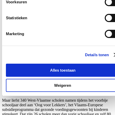
Voorkeuren
Ontvang mijn nieuwsbrief.
E-mailadres
Postcode
Statistieken
Ja, ik wens de nieuwsbrief van Loes Vandromme te ontvangen op
Marketing
bovenstaand e-mailadres.
Klik
hier
om de privacyvoorwaarden te raadplegen
Details tonen
Nieuws
Alles toestaan
Recordaantal West-Vlaamse scholen kiest voor Oog
voor Lekkers
Weigeren
16/07/26
Maar liefst 340 West-Vlaamse scholen namen tijdens het voorbije
schooljaar deel aan ‘Oog voor Lekkers’, het Vlaams-Europese
subsidieprogramma dat gezonde voedingsgewoonten bij kinderen
stimuleert. Dat zijn 26 scholen meer dan vorig schooljaar en zelf 80