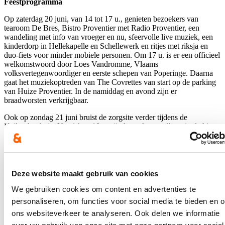
Feestprogramma
Op zaterdag 20 juni, van 14 tot 17 u., genieten bezoekers van
tearoom De Bres, Bistro Proventier met Radio Proventier, een
wandeling met info van vroeger en nu, sfeervolle live muziek, een
kinderdorp in Hellekapelle en Schellewerk en ritjes met riksja en
duo-fiets voor minder mobiele personen. Om 17 u. is er een officieel
welkomstwoord door Loes Vandromme, Vlaams
volksvertegenwoordiger en eerste schepen van Poperinge. Daarna
gaat het muziekoptreden van The Covrettes van start op de parking
van Huize Proventier. In de namiddag en avond zijn er
braadworsten verkrijgbaar.
Ook op zondag 21 juni bruist de zorgsite verder tijdens de
Keikopbraderie. Van 14 tot 18 u. zijn bezoekers welkom in de bistro
van De Bres en Huize Proventier, met doorlopend straatanimatie van
de Keikopbraderie en opnieuw ritjes met de riksja en duo-fiets tot 17
u.
Met het feestweekend wil Zorgsite Proventier vooral tonen waar ze
Deze website maakt gebruik van cookies
al twintig jaar voor staat: warme zorg, verbondenheid en samen
leven.
We gebruiken cookies om content en advertenties te
personaliseren, om functies voor social media te bieden en 
Meer info:
www.poperinge.be/20jaarzorgsite
.
ons websiteverkeer te analyseren. Ook delen we informatie