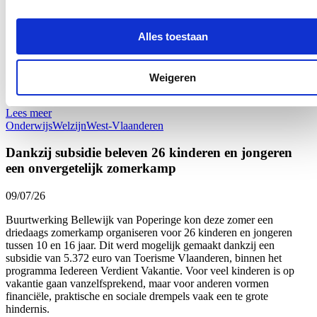
subsidieprogramma dat gezonde voedingsgewoonten bij kinderen
stimuleert. Dat zijn 26 scholen meer dan vorig schooljaar en zelf 80
Alles toestaan
meer dan drie jaar geleden: een stijging van respectievelijk bijna 9
en bijna 32 procent. “Onze West-Vlaamse scholen bevestigen zo
hun sterk engagement voor gezonde voeding op school én de
verbinding met onze lokale land- en tuinbouw”, zegt Vlaams
Weigeren
Parlementslid Loes Vandromme (cd&v) tevreden.
Lees meer
Onderwijs
Welzijn
West-Vlaanderen
Dankzij subsidie beleven 26 kinderen en jongeren
een onvergetelijk zomerkamp
09/07/26
Buurtwerking Bellewijk van Poperinge kon deze zomer een
driedaags zomerkamp organiseren voor 26 kinderen en jongeren
tussen 10 en 16 jaar. Dit werd mogelijk gemaakt dankzij een
subsidie van 5.372 euro van Toerisme Vlaanderen, binnen het
programma Iedereen Verdient Vakantie. Voor veel kinderen is op
vakantie gaan vanzelfsprekend, maar voor anderen vormen
financiële, praktische en sociale drempels vaak een te grote
hindernis.