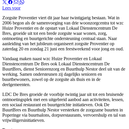
Lees voor
Zorgsite Proventier viert dit jaar haar twintigjarig bestaan. Wat in
2006 begon als de samenvoeging van drie woonzorgcentra tot wzc
Huize Proventier en de opstart van Lokaal Dienstencentrum De
Bres, groeide uit tot een brede zorgsite waar wonen, zorg,
ontmoeting en buurtgerichte ondersteuning centraal staan. Naar
aanleiding van het jubileum organiseert zorgsite Proventier op
zaterdag 20 en zondag 21 juni een feestweekend voor jong en oud.
Vandaag maken naast wzc Huize Proventier en Lokaal
Dienstencentrum De Bres ook Lokaal Dienstencentrum De
BuurtBres, dienst Seniorenzorg en Buurthulp Nestor deel uit van de
werking. Samen ondersteunen zij dagelijks senioren en
buurtbewoners, zowel op de zorgsite als thuis en in de
deelgemeenten.
LDC De Bres groeide de voorbije twintig jaar uit tot een bruisende
ontmoetingsplek met een uitgebreid aanbod aan activiteiten, lessen,
een sociaal restaurant en buurtgerichte initiatieven. Ook De
BuurtBres en Buurthulp Nestor versterken de zorgzame buurten in
Poperinge via buurtsalons, dorpsrestaurants, vervoershulp en tal van
vrijwilligersinitiatieven.