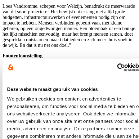
Loes Vandromme, schepen voor Welzijn, benadrukt de meerwaarde
van dit soort projecten: “Het bewijst dat er lang niet altijd grote
budgetten, infrastructuurwerken of evenementen nodig zijn om
impact te hebben. Mensen verbinden gebeurt vaak met kleine
gebaren, op een ongedwongen manier. Een bloembak of een bankje:
het lijkt misschien eenvoudig, maar het brengt mensen samen, doet
gesprekken ontstaan en maakt dat iedereen zich meer thuis voelt in
de wijk. En dat is nu net ons doel.”
Fototentoonstelling
Het project kreeg een extra dimensie toen een fotograaf langskwam
om de bewoners in hun eigen omgeving vast te leggen. Samen met
hen bekijkt de buurtwerking nu waar deze foto’s een mooie plek
kunnen krijgen. Bovendien werden ze op donderdag 28 augustus al
tentoongesteld op het buurtfeest in de wijk, meteen ook het slotfeest
Deze website maakt gebruik van cookies
van het geslaagde project.
We gebruiken cookies om content en advertenties te
Blijf je graag op de hoogte?
personaliseren, om functies voor social media te bieden en 
ons websiteverkeer te analyseren. Ook delen we informatie
Ontvang mijn nieuwsbrief.
over uw gebruik van onze site met onze partners voor social
media, adverteren en analyse. Deze partners kunnen deze
E-mailadres
gegevens combineren met andere informatie die u aan ze he
Postcode