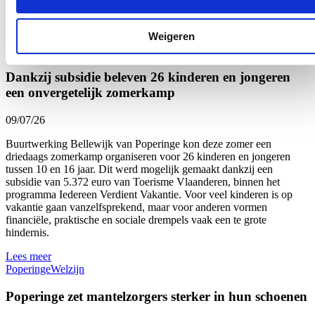
verbinding met onze lokale land- en tuinbouw”, zegt Vlaams
Parlementslid Loes Vandromme (cd&v) tevreden.
Weigeren
Lees meer
Onderwijs
Welzijn
West-Vlaanderen
Dankzij subsidie beleven 26 kinderen en jongeren
een onvergetelijk zomerkamp
09/07/26
Buurtwerking Bellewijk van Poperinge kon deze zomer een
driedaags zomerkamp organiseren voor 26 kinderen en jongeren
tussen 10 en 16 jaar. Dit werd mogelijk gemaakt dankzij een
subsidie van 5.372 euro van Toerisme Vlaanderen, binnen het
programma Iedereen Verdient Vakantie. Voor veel kinderen is op
vakantie gaan vanzelfsprekend, maar voor anderen vormen
financiële, praktische en sociale drempels vaak een te grote
hindernis.
Lees meer
Poperinge
Welzijn
Poperinge zet mantelzorgers sterker in hun schoenen