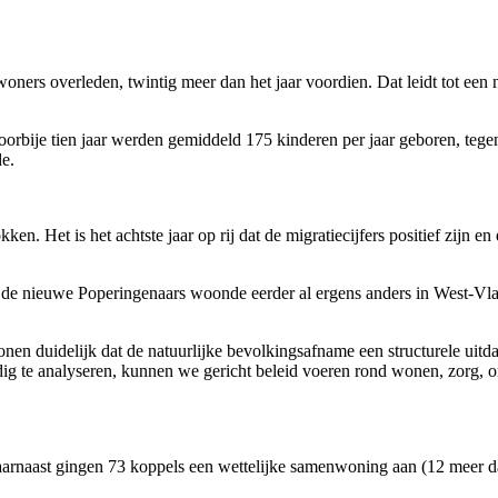
ers overleden, twintig meer dan het jaar voordien. Dat leidt tot een n
orbije tien jaar werden gemiddeld 175 kinderen per jaar geboren, tege
de.
en. Het is het achtste jaar op rij dat de migratiecijfers positief zijn e
de nieuwe Poperingenaars woonde eerder al ergens anders in West-Vla
n duidelijk dat de natuurlijke bevolkingsafname een structurele uitdag
ondig te analyseren, kunnen we gericht beleid voeren rond wonen, zorg, 
arnaast gingen 73 koppels een wettelijke samenwoning aan (12 meer d