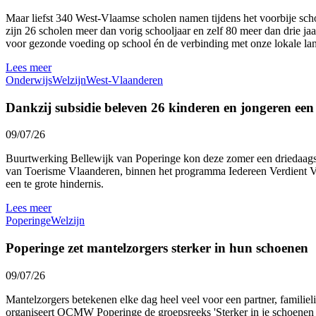
Maar liefst 340 West-Vlaamse scholen namen tijdens het voorbije sc
zijn 26 scholen meer dan vorig schooljaar en zelf 80 meer dan drie ja
voor gezonde voeding op school én de verbinding met onze lokale l
Lees meer
Onderwijs
Welzijn
West-Vlaanderen
Dankzij subsidie beleven 26 kinderen en jongeren ee
09/07/26
Buurtwerking Bellewijk van Poperinge kon deze zomer een driedaags 
van Toerisme Vlaanderen, binnen het programma Iedereen Verdient Vak
een te grote hindernis.
Lees meer
Poperinge
Welzijn
Poperinge zet mantelzorgers sterker in hun schoenen
09/07/26
Mantelzorgers betekenen elke dag heel veel voor een partner, familie
organiseert OCMW Poperinge de groepsreeks 'Sterker in je schoenen al