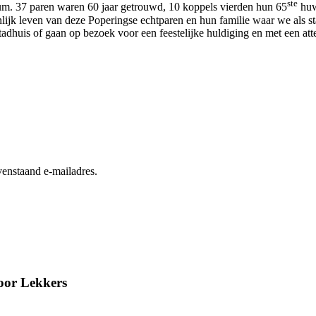
ste
eum. 37 paren waren 60 jaar getrouwd, 10 koppels vierden hun 65
huw
onlijk leven van deze Poperingse echtparen en hun familie waar we als 
uis of gaan op bezoek voor een feestelijke huldiging en met een atte
enstaand e-mailadres.
oor Lekkers