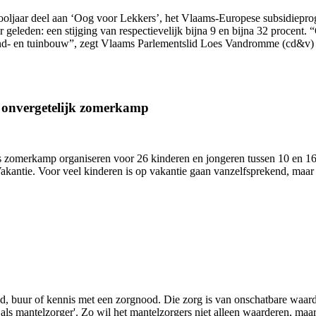
hooljaar deel aan ‘Oog voor Lekkers’, het Vlaams-Europese subsidiepr
ar geleden: een stijging van respectievelijk bijna 9 en bijna 32 proce
and- en tuinbouw”, zegt Vlaams Parlementslid Loes Vandromme (cd&v) 
n onvergetelijk zomerkamp
zomerkamp organiseren voor 26 kinderen en jongeren tussen 10 en 16 j
antie. Voor veel kinderen is op vakantie gaan vanzelfsprekend, maar 
lid, buur of kennis met een zorgnood. Die zorg is van onschatbare waa
s mantelzorger'. Zo wil het mantelzorgers niet alleen waarderen, maar