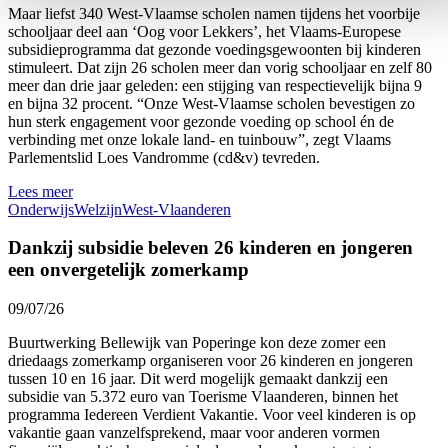
Maar liefst 340 West-Vlaamse scholen namen tijdens het voorbije
schooljaar deel aan ‘Oog voor Lekkers’, het Vlaams-Europese
subsidieprogramma dat gezonde voedingsgewoonten bij kinderen
stimuleert. Dat zijn 26 scholen meer dan vorig schooljaar en zelf 80
meer dan drie jaar geleden: een stijging van respectievelijk bijna 9
en bijna 32 procent. “Onze West-Vlaamse scholen bevestigen zo
hun sterk engagement voor gezonde voeding op school én de
verbinding met onze lokale land- en tuinbouw”, zegt Vlaams
Parlementslid Loes Vandromme (cd&v) tevreden.
Lees meer
Onderwijs
Welzijn
West-Vlaanderen
Dankzij subsidie beleven 26 kinderen en jongeren
een onvergetelijk zomerkamp
09/07/26
Buurtwerking Bellewijk van Poperinge kon deze zomer een
driedaags zomerkamp organiseren voor 26 kinderen en jongeren
tussen 10 en 16 jaar. Dit werd mogelijk gemaakt dankzij een
subsidie van 5.372 euro van Toerisme Vlaanderen, binnen het
programma Iedereen Verdient Vakantie. Voor veel kinderen is op
vakantie gaan vanzelfsprekend, maar voor anderen vormen