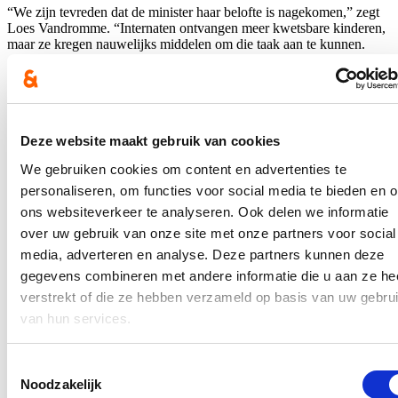
“We zijn tevreden dat de minister haar belofte is nagekomen,” zegt
Loes Vandromme. “Internaten ontvangen meer kwetsbare kinderen,
maar ze kregen nauwelijks middelen om die taak aan te kunnen.
Deze beslissingen hebben nu rechtstreekse impact op het dagelijkse
leven in de internaten. Er komt meer en gespecialiseerde begeleiding
voor jongeren, zeker voor hen die extra zorgnoden hebben. We
hopen ook dat de betere omkaderingsmiddelen de werkdruk op de
begeleiders en internaatdirecties kan doen dalen.”
Deze website maakt gebruik van cookies
Vandromme wijst er verder op dat deze aanpassingen voortkomen
We gebruiken cookies om content en advertenties te
uit de garanties die de partij in 2023 afdwong: een verplichte,
grondige evaluatie van het financieringsmodel en een bijsturing vóór
personaliseren, om functies voor social media te bieden en 
eind 2025.
ons websiteverkeer te analyseren. Ook delen we informatie
Hoewel deze bijsturing een belangrijke stap vooruit is, blijven er
over uw gebruik van onze site met onze partners voor social
volgens het parlementslid wel nog een aantal noden: “Internaten en
media, adverteren en analyse. Deze partners kunnen deze
onderwijsverstrekkers signaleren nog knelpunten als een adequate
gegevens combineren met andere informatie die u aan ze he
verloning van internaatdirecteurs, die door toenemende
verantwoordelijkheden sterk onder druk staan. Verder is er ook de
verstrekt of die ze hebben verzameld op basis van uw gebru
nood aan meer flexibiliteit om geschikte profielen aan te trekken,
van hun services.
onder meer via erkenning van relevante ervaring buiten onderwijs
en mogelijkheden rond flexi-jobs. En tot slot zijn er ook structurele
middelen voor pedagogische begeleiding in de onderwijsinternaten
Toestemmingsselectie
nodig. Deze bijsturing is wat onze partij betreft dus nog geen
Noodzakelijk
eindpunt,” besluit Loes Vandromme.