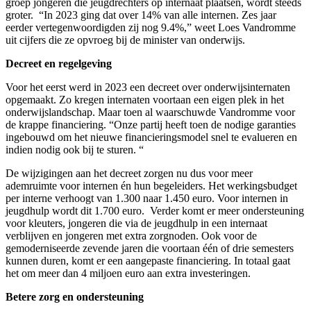
groep jongeren die jeugdrechters op internaat plaatsen, wordt steeds
groter. “In 2023 ging dat over 14% van alle internen. Zes jaar
eerder vertegenwoordigden zij nog 9.4%,” weet Loes Vandromme
uit cijfers die ze opvroeg bij de minister van onderwijs.
Decreet en regelgeving
Voor het eerst werd in 2023 een decreet over onderwijsinternaten
opgemaakt. Zo kregen internaten voortaan een eigen plek in het
onderwijslandschap. Maar toen al waarschuwde Vandromme voor
de krappe financiering. “Onze partij heeft toen de nodige garanties
ingebouwd om het nieuwe financieringsmodel snel te evalueren en
indien nodig ook bij te sturen. “
De wijzigingen aan het decreet zorgen nu dus voor meer
ademruimte voor internen én hun begeleiders. Het werkingsbudget
per interne verhoogt van 1.300 naar 1.450 euro. Voor internen in
jeugdhulp wordt dit 1.700 euro. Verder komt er meer ondersteuning
voor kleuters, jongeren die via de jeugdhulp in een internaat
verblijven en jongeren met extra zorgnoden. Ook voor de
gemoderniseerde zevende jaren die voortaan één of drie semesters
kunnen duren, komt er een aangepaste financiering. In totaal gaat
het om meer dan 4 miljoen euro aan extra investeringen.
Betere zorg en ondersteuning