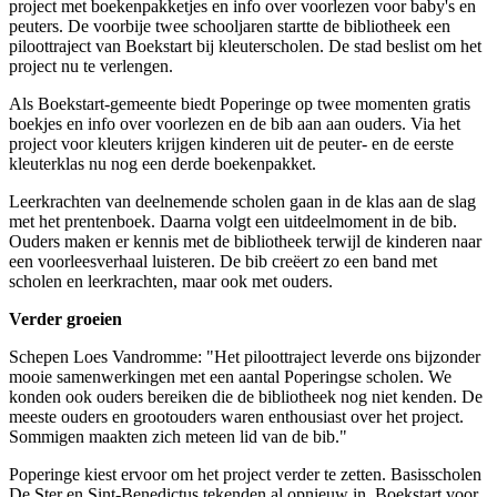
project met boekenpakketjes en info over voorlezen voor baby's en
peuters. De voorbije twee schooljaren startte de bibliotheek een
piloottraject van Boekstart bij kleuterscholen. De stad beslist om het
project nu te verlengen.
Als Boekstart-gemeente biedt Poperinge op twee momenten gratis
boekjes en info over voorlezen en de bib aan aan ouders. Via het
project voor kleuters krijgen kinderen uit de peuter- en de eerste
kleuterklas nu nog een derde boekenpakket.
Leerkrachten van deelnemende scholen gaan in de klas aan de slag
met het prentenboek. Daarna volgt een uitdeelmoment in de bib.
Ouders maken er kennis met de bibliotheek terwijl de kinderen naar
een voorleesverhaal luisteren. De bib creëert zo een band met
scholen en leerkrachten, maar ook met ouders.
Verder groeien
Schepen Loes Vandromme: "Het piloottraject leverde ons bijzonder
mooie samenwerkingen met een aantal Poperingse scholen. We
konden ook ouders bereiken die de bibliotheek nog niet kenden. De
meeste ouders en grootouders waren enthousiast over het project.
Sommigen maakten zich meteen lid van de bib."
Poperinge kiest ervoor om het project verder te zetten. Basisscholen
De Ster en Sint-Benedictus tekenden al opnieuw in. Boekstart voor