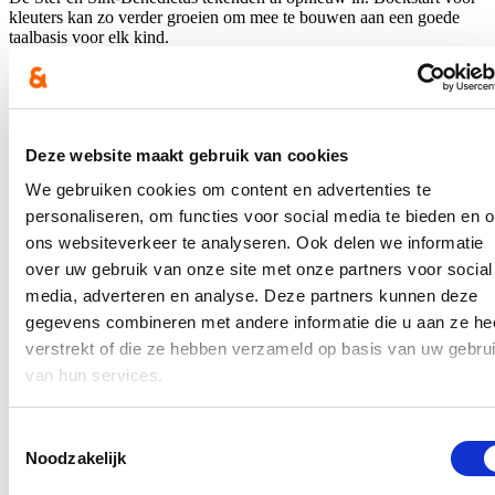
kleuters kan zo verder groeien om mee te bouwen aan een goede
taalbasis voor elk kind.
Blijf je graag op de hoogte?
Ontvang mijn nieuwsbrief.
Deze website maakt gebruik van cookies
E-mailadres
We gebruiken cookies om content en advertenties te
Postcode
personaliseren, om functies voor social media te bieden en 
ons websiteverkeer te analyseren. Ook delen we informatie
Ja, ik wens de nieuwsbrief van Loes Vandromme te ontvangen op
over uw gebruik van onze site met onze partners voor social
bovenstaand e-mailadres.
media, adverteren en analyse. Deze partners kunnen deze
Klik
hier
om de privacyvoorwaarden te raadplegen
gegevens combineren met andere informatie die u aan ze he
verstrekt of die ze hebben verzameld op basis van uw gebru
van hun services.
Nieuws
Toestemmingsselectie
Recordaantal West-Vlaamse scholen kiest voor Oog
Noodzakelijk
voor Lekkers