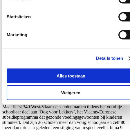
E-mailadres
Postcode
Statistieken
Ja, ik wens de nieuwsbrief van Loes Vandromme te ontvangen op
bovenstaand e-mailadres.
Marketing
Klik
hier
om de privacyvoorwaarden te raadplegen
Details tonen
Nieuws
Alles toestaan
Recordaantal West-Vlaamse scholen kiest voor Oog
voor Lekkers
Weigeren
16/07/26
Maar liefst 340 West-Vlaamse scholen namen tijdens het voorbije
schooljaar deel aan ‘Oog voor Lekkers’, het Vlaams-Europese
subsidieprogramma dat gezonde voedingsgewoonten bij kinderen
stimuleert. Dat zijn 26 scholen meer dan vorig schooljaar en zelf 80
meer dan drie jaar geleden: een stijging van respectievelijk bijna 9