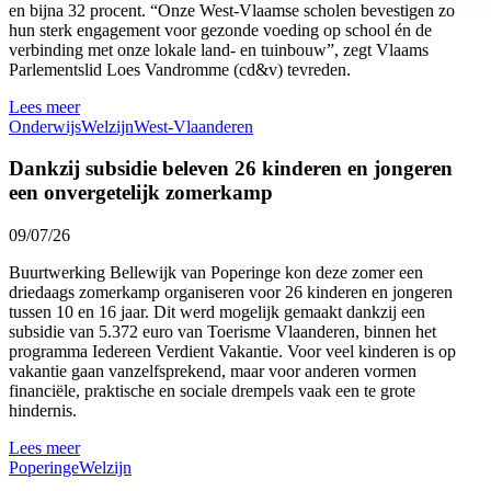
en bijna 32 procent. “Onze West-Vlaamse scholen bevestigen zo
hun sterk engagement voor gezonde voeding op school én de
verbinding met onze lokale land- en tuinbouw”, zegt Vlaams
Parlementslid Loes Vandromme (cd&v) tevreden.
Lees meer
Onderwijs
Welzijn
West-Vlaanderen
Dankzij subsidie beleven 26 kinderen en jongeren
een onvergetelijk zomerkamp
09/07/26
Buurtwerking Bellewijk van Poperinge kon deze zomer een
driedaags zomerkamp organiseren voor 26 kinderen en jongeren
tussen 10 en 16 jaar. Dit werd mogelijk gemaakt dankzij een
subsidie van 5.372 euro van Toerisme Vlaanderen, binnen het
programma Iedereen Verdient Vakantie. Voor veel kinderen is op
vakantie gaan vanzelfsprekend, maar voor anderen vormen
financiële, praktische en sociale drempels vaak een te grote
hindernis.
Lees meer
Poperinge
Welzijn