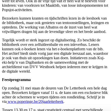
weer tot leven. Ook in de vrije tijd valt er heel wat te beleven voor
kinderen: van voorlezen tot Maakbib, van losse inloopmomenten tot
Popsjot-activiteiten.
Bezoekers kunnen kranten en tijdschriften lezen in de leeshoek van
de bibliotheek, maar ook genieten van tentoonstellingen, lezingen en
optredens. De werking van Albatros en de inzet van heel wat
vrijwilligers dragen bij aan de levendige sfeer en het brede aanbod.
Tegelijk wordt er sterk ingezet op digitalisering. Zo beschikt de
bibliotheek over een zelfuitleenbalie en een inleverbus. Leners
kunnen ook e-boeken lenen via het e-boekenplatform van de bib.
Het archief biedt sinds vorig jaar een digitale leeszaal aan, waardoor
je ook van thuis uit opzoekingen kan doen. Initiatieven zoals Kuj-
eki-help’n van Digibanken en de samenwerking met de
archiefdienst van DVV Westhoek helpen iedereen mee te krijgen in
de digitale wereld.
Feestprogramma
Op zondag 31 mei staan de deuren van De Letterbeek een hele dag
open. Bezoekers krijgen vanaf 11 u. de kans om een exclusieve blik
achter de schermen te werpen tijdens een rondleiding. Schrijf je in
via
www.poperinge.be/20jaarletterbeek
.
Tussen 13.30 en 17 u. staat creativiteit centraal met verschillende