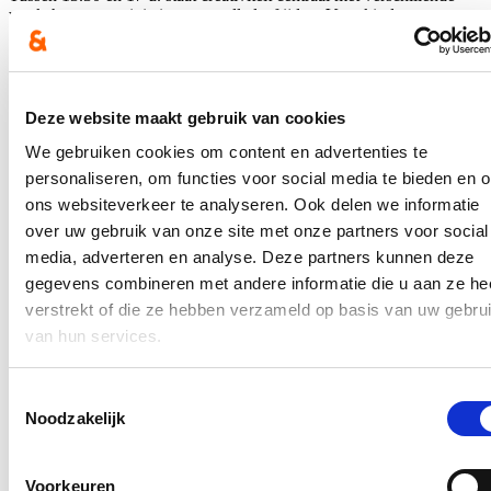
workshops en activiteiten voor alle leeftijden. Voor kinderen en
families zijn er doorlopend onder andere een Maakbib-special, een
bloemenatelier, een feestatelier, een archiefdoosplooiwedstrijd en
een workshop stamboom maken. Daar hoef je niet voor in te
schrijven.
Deze website maakt gebruik van cookies
Voor boekenliefhebbers van 7 tot 12 jaar komen enkele jeugdauteurs
van De Leesjury op bezoek. Schrijf je in voor een interactieve
We gebruiken cookies om content en advertenties te
workshop of een lezing:
personaliseren, om functies voor social media te bieden en 
ons websiteverkeer te analyseren. Ook delen we informatie
14 tot 15 u.: workshop met Jan Van Lierde
14.30 tot 15.30 u.: lezing door Mark Tijsmans
over uw gebruik van onze site met onze partners voor social
15.30 tot 16.30 u.: workshop met Marthe Verhoest
media, adverteren en analyse. Deze partners kunnen deze
gegevens combineren met andere informatie die u aan ze he
Om 15 u. kunnen kinderen genieten van een gezellig
voorleesmomentje met ‘Met Martha naar de Hommelpluk’.
verstrekt of die ze hebben verzameld op basis van uw gebru
van hun services.
Daarnaast is er een kleine openluchttentoonstelling met foto’s van de
voorbije 20 jaar en zijn er de hele dag door leuke randactiviteiten,
een bar en BBQ-worsten.
Toestemmingsselectie
Noodzakelijk
Blijf je graag op de hoogte?
Ontvang mijn nieuwsbrief.
Voorkeuren