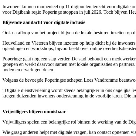
Inwoners kunnen momenteel op 11 digipunten terecht voor digitale ond
voor Digibank regio Poperinge stoppen in juli 2026. Toch blijven Heu
Blijvende aandacht voor digitale inclusie
Ook na afloop van het project blijven de lokale besturen inzetten op di
Heuvelland en Vleteren blijven inzetten op hulp dicht bij de inwoner
opleidingen en workshops, bijvoorbeeld over online overheidsdienste
Poperinge gaat nog een stap verder. De stad behoudt een medewerker 
groepen en werkt daarvoor samen met lokale organisaties en partners.
noden en ervaringen delen.
Volgens de bevoegde Poperingse schepen Loes Vandromme beantwoor
“Digitale dienstverlening wordt steeds belangrijker in ons dagelijks 
kregen duizenden inwoners ondersteuning in de voorbije jaren. Die in
Vrijwilligers blijven onmisbaar
Vrijwilligers spelen een belangrijke rol binnen de werking van de Di
Wie graag anderen helpt met digitale vragen, kan contact opnemen vi