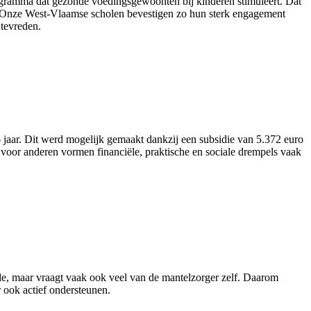
ogramma dat gezonde voedingsgewoonten bij kinderen stimuleert. Dat
nt. “Onze West-Vlaamse scholen bevestigen zo hun sterk engagement
tevreden.
aar. Dit werd mogelijk gemaakt dankzij een subsidie van 5.372 euro
voor anderen vormen financiële, praktische en sociale drempels vaak
rde, maar vraagt vaak ook veel van de mantelzorger zelf. Daarom
 ook actief ondersteunen.