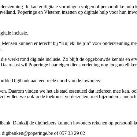
ersteuning. Je kan er digitale vormingen volgen of persoonlijke hulp 
velland, Poperinge en Vleteren inzetten op digitale hulp voor hun inwo
gitale inclusie.
s. Mensen kunnen er terecht bij “Kuj eki help’n” voor ondersteuning m
n.
die werkt rond digitale inclusie. Zo blijft de opgebouwde kennis en e
 Daarnaast wil Poperinge haar eigen dienstverlening nog toegankelijker
dde Digibank aan een reële nood van de inwoners:
leven. Daarom vinden we het als stad essentieel dat iedereen mee kan, o
zet willen we ook in de toekomst verderzetten, met bijzondere aandacht
gibank. Dankzij de digihelpers kunnen inwoners rekenen op persoonlijke 
a
digibanken@poperinge.be
of 057 33 29 02