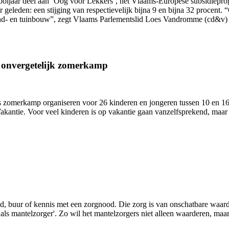
hooljaar deel aan ‘Oog voor Lekkers’, het Vlaams-Europese subsidiepr
ar geleden: een stijging van respectievelijk bijna 9 en bijna 32 proce
and- en tuinbouw”, zegt Vlaams Parlementslid Loes Vandromme (cd&v) 
n onvergetelijk zomerkamp
zomerkamp organiseren voor 26 kinderen en jongeren tussen 10 en 16 j
antie. Voor veel kinderen is op vakantie gaan vanzelfsprekend, maar 
lid, buur of kennis met een zorgnood. Die zorg is van onschatbare waa
s mantelzorger'. Zo wil het mantelzorgers niet alleen waarderen, maar