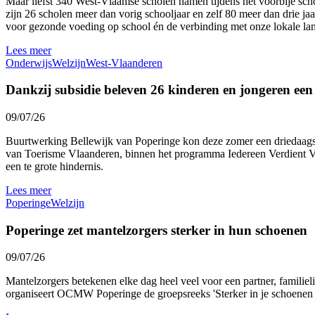
Maar liefst 340 West-Vlaamse scholen namen tijdens het voorbije sc
zijn 26 scholen meer dan vorig schooljaar en zelf 80 meer dan drie ja
voor gezonde voeding op school én de verbinding met onze lokale l
Lees meer
Onderwijs
Welzijn
West-Vlaanderen
Dankzij subsidie beleven 26 kinderen en jongeren ee
09/07/26
Buurtwerking Bellewijk van Poperinge kon deze zomer een driedaags 
van Toerisme Vlaanderen, binnen het programma Iedereen Verdient Vak
een te grote hindernis.
Lees meer
Poperinge
Welzijn
Poperinge zet mantelzorgers sterker in hun schoenen
09/07/26
Mantelzorgers betekenen elke dag heel veel voor een partner, familie
organiseert OCMW Poperinge de groepsreeks 'Sterker in je schoenen al