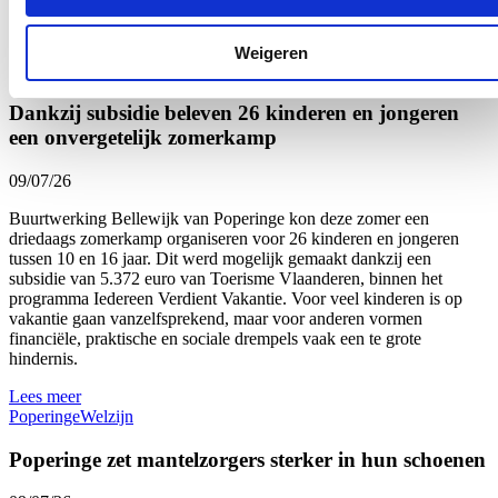
Parlementslid Loes Vandromme (cd&v) tevreden.
Lees meer
Weigeren
Onderwijs
Welzijn
West-Vlaanderen
Dankzij subsidie beleven 26 kinderen en jongeren
een onvergetelijk zomerkamp
09/07/26
Buurtwerking Bellewijk van Poperinge kon deze zomer een
driedaags zomerkamp organiseren voor 26 kinderen en jongeren
tussen 10 en 16 jaar. Dit werd mogelijk gemaakt dankzij een
subsidie van 5.372 euro van Toerisme Vlaanderen, binnen het
programma Iedereen Verdient Vakantie. Voor veel kinderen is op
vakantie gaan vanzelfsprekend, maar voor anderen vormen
financiële, praktische en sociale drempels vaak een te grote
hindernis.
Lees meer
Poperinge
Welzijn
Poperinge zet mantelzorgers sterker in hun schoenen