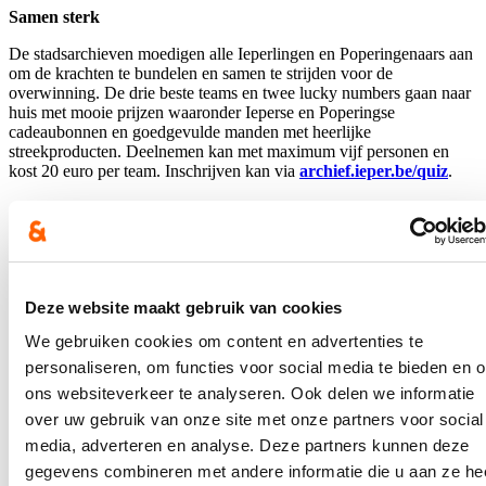
Samen sterk
De stadsarchieven moedigen alle Ieperlingen en Poperingenaars aan
om de krachten te bundelen en samen te strijden voor de
overwinning. De drie beste teams en twee lucky numbers gaan naar
huis met mooie prijzen waaronder Ieperse en Poperingse
cadeaubonnen en goedgevulde manden met heerlijke
streekproducten. Deelnemen kan met maximum vijf personen en
kost 20 euro per team. Inschrijven kan via
archief.ieper.be/quiz
.
Praktisch
De Kindjes & Keikoppen Quiz vindt plaats op vrijdag 15 november
2024 in O.C. Vlamertinge, Poperingseweg 483 in Vlamertinge. De
Deze website maakt gebruik van cookies
deuren openen vanaf 19 uur en de quiz start stipt om 19.30 uur.
We gebruiken cookies om content en advertenties te
Blijf je graag op de hoogte?
personaliseren, om functies voor social media te bieden en 
ons websiteverkeer te analyseren. Ook delen we informatie
Ontvang mijn nieuwsbrief.
over uw gebruik van onze site met onze partners voor social
media, adverteren en analyse. Deze partners kunnen deze
E-mailadres
gegevens combineren met andere informatie die u aan ze he
Postcode