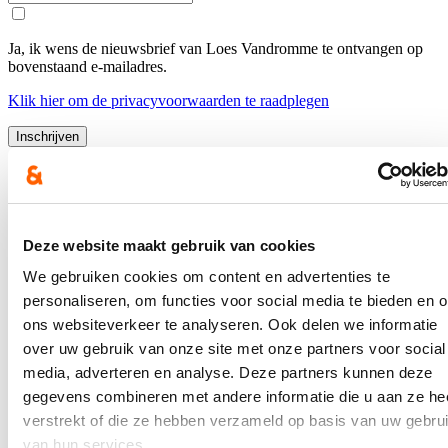
Ja, ik wens de nieuwsbrief van Loes Vandromme te ontvangen op
bovenstaand e-mailadres.
Klik
hier
om de privacyvoorwaarden te raadplegen
Nieuws
Recordaantal West-Vlaamse scholen kiest voor Oog
voor Lekkers
Deze website maakt gebruik van cookies
We gebruiken cookies om content en advertenties te
16/07/26
personaliseren, om functies voor social media te bieden en 
Maar liefst 340 West-Vlaamse scholen namen tijdens het voorbije
ons websiteverkeer te analyseren. Ook delen we informatie
schooljaar deel aan ‘Oog voor Lekkers’, het Vlaams-Europese
over uw gebruik van onze site met onze partners voor social
subsidieprogramma dat gezonde voedingsgewoonten bij kinderen
media, adverteren en analyse. Deze partners kunnen deze
stimuleert. Dat zijn 26 scholen meer dan vorig schooljaar en zelf 80
meer dan drie jaar geleden: een stijging van respectievelijk bijna 9
gegevens combineren met andere informatie die u aan ze he
en bijna 32 procent. “Onze West-Vlaamse scholen bevestigen zo
verstrekt of die ze hebben verzameld op basis van uw gebru
hun sterk engagement voor gezonde voeding op school én de
van hun services.
verbinding met onze lokale land- en tuinbouw”, zegt Vlaams