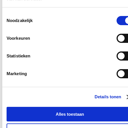
Parlementslid Loes Vandromme (cd&v) tevreden.
Lees meer
Toestemmingsselectie
Onderwijs
Welzijn
West-Vlaanderen
Noodzakelijk
Dankzij subsidie beleven 26 kinderen en jongeren
een onvergetelijk zomerkamp
Voorkeuren
09/07/26
Statistieken
Buurtwerking Bellewijk van Poperinge kon deze zomer een
driedaags zomerkamp organiseren voor 26 kinderen en jongeren
tussen 10 en 16 jaar. Dit werd mogelijk gemaakt dankzij een
subsidie van 5.372 euro van Toerisme Vlaanderen, binnen het
Marketing
programma Iedereen Verdient Vakantie. Voor veel kinderen is op
vakantie gaan vanzelfsprekend, maar voor anderen vormen
financiële, praktische en sociale drempels vaak een te grote
hindernis.
Details tonen
Lees meer
Poperinge
Welzijn
Alles toestaan
Poperinge zet mantelzorgers sterker in hun schoenen