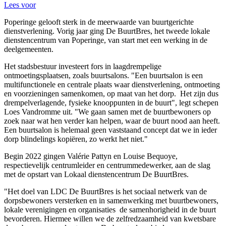
Lees voor
Poperinge gelooft sterk in de meerwaarde van buurtgerichte
dienstverlening. Vorig jaar ging De BuurtBres, het tweede lokale
dienstencentrum van Poperinge, van start met een werking in de
deelgemeenten.
Het stadsbestuur investeert fors in laagdrempelige
ontmoetingsplaatsen, zoals buurtsalons. "Een buurtsalon is een
multifunctionele en centrale plaats waar dienstverlening, ontmoeting
en voorzieningen samenkomen, op maat van het dorp. Het zijn dus
drempelverlagende, fysieke knooppunten in de buurt", legt schepen
Loes Vandromme uit. "We gaan samen met de buurtbewoners op
zoek naar wat hen verder kan helpen, waar de buurt nood aan heeft.
Een buurtsalon is helemaal geen vaststaand concept dat we in ieder
dorp blindelings kopiëren, zo werkt het niet."
Begin 2022 gingen Valérie Pattyn en Louise Bequoye,
respectievelijk centrumleider en centrummedewerker, aan de slag
met de opstart van Lokaal dienstencentrum De BuurtBres.
"Het doel van LDC De BuurtBres is het sociaal netwerk van de
dorpsbewoners versterken en in samenwerking met buurtbewoners,
lokale verenigingen en organisaties de samenhorigheid in de buurt
bevorderen. Hiermee willen we de zelfredzaamheid van kwetsbare