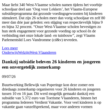
Maar liefst 340 West-Vlaamse scholen namen tijdens het voorbije
schooljaar deel aan ‘Oog voor Lekkers’, het Vlaams-Europese
subsidieprogramma dat gezonde voedingsgewoonten bij kinderen
stimuleert. Dat zijn 26 scholen meer dan vorig schooljaar en zelf 80
meer dan drie jaar geleden: een stijging van respectievelijk bijna 9
en bijna 32 procent. “Onze West-Vlaamse scholen bevestigen zo
hun sterk engagement voor gezonde voeding op school én de
verbinding met onze lokale land- en tuinbouw”, zegt Vlaams
Parlementslid Loes Vandromme (cd&v) tevreden.
Lees meer
Onderwijs
Welzijn
West-Vlaanderen
Dankzij subsidie beleven 26 kinderen en jongeren
een onvergetelijk zomerkamp
09/07/26
Buurtwerking Bellewijk van Poperinge kon deze zomer een
driedaags zomerkamp organiseren voor 26 kinderen en jongeren
tussen 10 en 16 jaar. Dit werd mogelijk gemaakt dankzij een
subsidie van 5.372 euro van Toerisme Vlaanderen, binnen het
programma Iedereen Verdient Vakantie. Voor veel kinderen is op
vakantie gaan vanzelfsprekend, maar voor anderen vormen