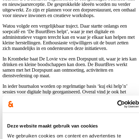
en nieuwjaarsreceptie. De gesprokkelde ideeën worden nu verder
uitgewerkt. Zo zijn er plannen voor een dorpsrestaurant, een onthaal
voor nieuwe inwoners en creatieve workshops.
Watou volgde een vergelijkbaar traject. Daar startte onlangs een
soepcafé en ‘De BuurtBres helpt’, waar je met digitale en
administratieve vragen terecht kan en waar je elkaar kan helpen met
kleine herstellingen. Enthousiaste vrijwilligers uit de buurt zetten
zich maandelijks in en ondersteunen deze initiatieven.
In Krombeke baat De Lovie vzw een Dorpspunt uit, waar je iets kan
drinken en kleine boodschappen kan doen. De BuurtBres werkt
samen met het Dorpspunt aan ontmoeting, activiteiten en
dienstverlening op maat.
In ieder buurtsalon worden op regelmatige basis ‘kuj eki help’n’
sessies voor digitale hulp georganiseerd. Overal vind je ook het
aanbod van de bibliotheek: toffe prentenboeken, jeugdboeken en
strips, een jaarlijks wisselende collectie boeken voor de volwassenen
en de Krant van West-Vlaanderen. Bibliotheekmedewerkers
brengen op vraag ook boeken mee uit de hoofdbib voor leners in de
dorpen. De BuurtBres nodigt ook overal jarige 80-plussers uit om
samen hun verjaardag te vieren. Alle buurtsalons zijn regelmatig
Deze website maakt gebruik van cookies
open. Je kan er iets drinken, een boek lenen, info vragen en elkaar
We gebruiken cookies om content en advertenties te
ontmoeten.