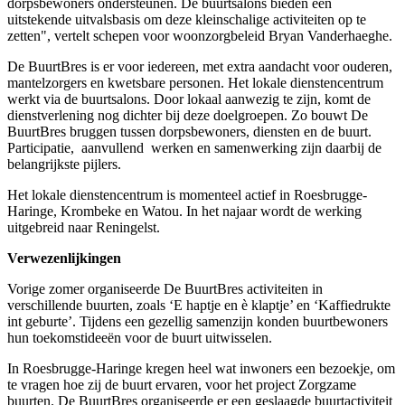
dorpsbewoners ondersteunen. De buurtsalons bieden een
uitstekende uitvalsbasis om deze kleinschalige activiteiten op te
zetten", vertelt schepen voor woonzorgbeleid Bryan Vanderhaeghe.
De BuurtBres is er voor iedereen, met extra aandacht voor ouderen,
mantelzorgers en kwetsbare personen. Het lokale dienstencentrum
werkt via de buurtsalons. Door lokaal aanwezig te zijn, komt de
dienstverlening nog dichter bij deze doelgroepen. Zo bouwt De
BuurtBres bruggen tussen dorpsbewoners, diensten en de buurt.
Participatie, aanvullend werken en samenwerking zijn daarbij de
belangrijkste pijlers.
Het lokale dienstencentrum is momenteel actief in Roesbrugge-
Haringe, Krombeke en Watou. In het najaar wordt de werking
uitgebreid naar Reningelst.
Verwezenlijkingen
Vorige zomer organiseerde De BuurtBres activiteiten in
verschillende buurten, zoals ‘E haptje en è klaptje’ en ‘Kaffiedrukte
int geburte’. Tijdens een gezellig samenzijn konden buurtbewoners
hun toekomstideeën voor de buurt uitwisselen.
In Roesbrugge-Haringe kregen heel wat inwoners een bezoekje, om
te vragen hoe zij de buurt ervaren, voor het project Zorgzame
buurten. De BuurtBres organiseerde er een geslaagde buurtactiviteit