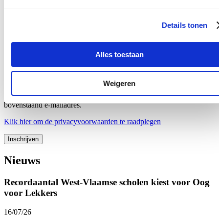
Blijf je graag op de hoogte?
Details tonen
Ontvang mijn nieuwsbrief.
Alles toestaan
E-mailadres
Postcode
Weigeren
Ja, ik wens de nieuwsbrief van Loes Vandromme te ontvangen op
bovenstaand e-mailadres.
Klik
hier
om de privacyvoorwaarden te raadplegen
Nieuws
Recordaantal West-Vlaamse scholen kiest voor Oog
voor Lekkers
16/07/26