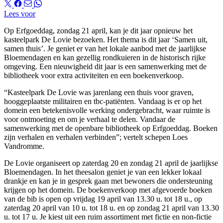
Lees voor
Op Erfgoeddag, zondag 21 april, kan je dit jaar opnieuw het
kasteelpark De Lovie bezoeken. Het thema is dit jaar ‘Samen uit,
samen thuis’. Je geniet er van het lokale aanbod met de jaarlijkse
Bloemendagen en kan gezellig rondkuieren in de historisch rijke
omgeving. Een nieuwigheid dit jaar is een samenwerking met de
bibliotheek voor extra activiteiten en een boekenverkoop.
“Kasteelpark De Lovie was jarenlang een thuis voor graven,
hooggeplaatste militairen en tbc-patiënten. Vandaag is er op het
domein een betekenisvolle werking ondergebracht, waar ruimte is
voor ontmoeting en om je verhaal te delen. Vandaar de
samenwerking met de openbare bibliotheek op Erfgoeddag. Boeken
zijn verhalen en verhalen verbinden”; vertelt schepen Loes
Vandromme.
De Lovie organiseert op zaterdag 20 en zondag 21 april de jaarlijkse
Bloemendagen. In het theesalon geniet je van een lekker lokaal
drankje en kan je in gesprek gaan met bewoners die ondersteuning
krijgen op het domein. De boekenverkoop met afgevoerde boeken
van de bib is open op vrijdag 19 april van 13.30 u. tot 18 u., op
zaterdag 20 april van 10 u. tot 18 u. en op zondag 21 april van 13.30
u. tot 17 u. Je kiest uit een ruim assortiment met fictie en non-fictie