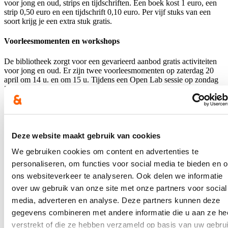
voor jong en oud, strips en tijdschriften. Een boek kost 1 euro, een
strip 0,50 euro en een tijdschrift 0,10 euro. Per vijf stuks van een
soort krijg je een extra stuk gratis.
Voorleesmomenten en workshops
De bibliotheek zorgt voor een gevarieerd aanbod gratis activiteiten
voor jong en oud. Er zijn twee voorleesmomenten op zaterdag 20
april om 14 u. en om 15 u. Tijdens een Open Lab sessie op zondag
21 april tussen 14 en 16 u. proeven kinderen van 6 tot 12 jaar van
maaktechnieken en maken ze kennis met de lasercutter en snijplotter.
Tot slot is er op zondag 21 april om 15 u. een retro filmmatinee met
The Wizard of Oz, de sfeervolle animatiefilm uit 1939 met Judy
Garland in de hoofdrol. Voor de film reserveer je best vooraf een
plaatsje via
bib@poperinge.be
.
Deze website maakt gebruik van cookies
We gebruiken cookies om content en advertenties te
Blijf je graag op de hoogte?
personaliseren, om functies voor social media te bieden en 
ons websiteverkeer te analyseren. Ook delen we informatie
Ontvang mijn nieuwsbrief.
over uw gebruik van onze site met onze partners voor social
E-mailadres
media, adverteren en analyse. Deze partners kunnen deze
Postcode
gegevens combineren met andere informatie die u aan ze he
verstrekt of die ze hebben verzameld op basis van uw gebru