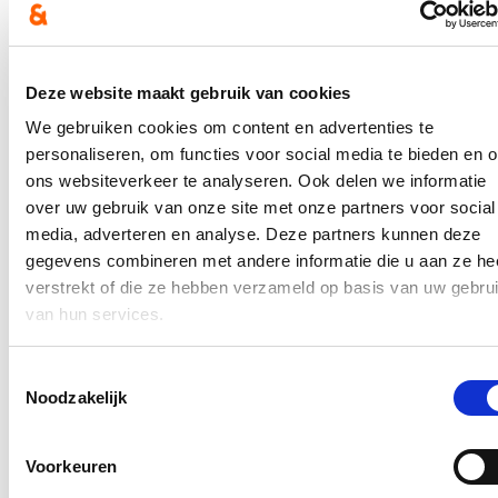
Ontvang mijn nieuwsbrief.
E-mailadres
Postcode
Deze website maakt gebruik van cookies
We gebruiken cookies om content en advertenties te
Ja, ik wens de nieuwsbrief van Loes Vandromme te ontvangen op
personaliseren, om functies voor social media te bieden en 
bovenstaand e-mailadres.
ons websiteverkeer te analyseren. Ook delen we informatie
Klik
hier
om de privacyvoorwaarden te raadplegen
over uw gebruik van onze site met onze partners voor social
media, adverteren en analyse. Deze partners kunnen deze
gegevens combineren met andere informatie die u aan ze he
Nieuws
verstrekt of die ze hebben verzameld op basis van uw gebru
van hun services.
Recordaantal West-Vlaamse scholen kiest voor Oog
voor Lekkers
Toestemmingsselectie
Noodzakelijk
16/07/26
Maar liefst 340 West-Vlaamse scholen namen tijdens het voorbije
schooljaar deel aan ‘Oog voor Lekkers’, het Vlaams-Europese
Voorkeuren
subsidieprogramma dat gezonde voedingsgewoonten bij kinderen