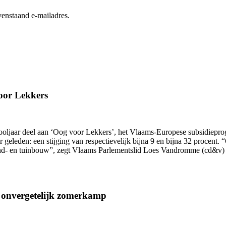
enstaand e-mailadres.
oor Lekkers
hooljaar deel aan ‘Oog voor Lekkers’, het Vlaams-Europese subsidiepr
ar geleden: een stijging van respectievelijk bijna 9 en bijna 32 proce
and- en tuinbouw”, zegt Vlaams Parlementslid Loes Vandromme (cd&v) 
n onvergetelijk zomerkamp