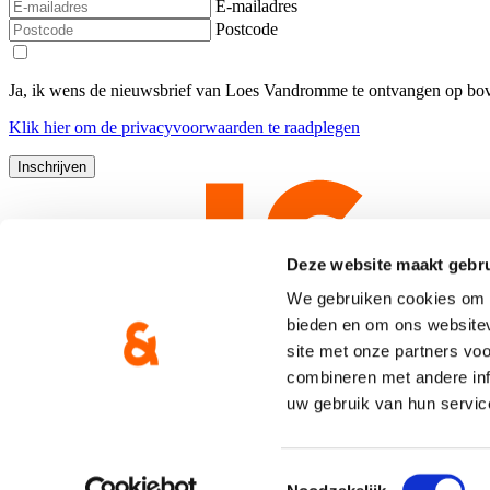
E-mailadres
Postcode
Ja, ik wens de nieuwsbrief van Loes Vandromme te ontvangen op bov
Klik
hier
om de privacyvoorwaarden te raadplegen
Deze website maakt gebru
We gebruiken cookies om c
bieden en om ons websitev
site met onze partners vo
combineren met andere inf
uw gebruik van hun servic
Copyright © CD&V
Privacyverklaring
|
Cookie verklaring
Toestemmingsselectie