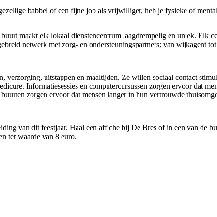
zellige babbel of een fijne job als vrijwilliger, heb je fysieke of men
e buurt maakt elk lokaal dienstencentrum laagdrempelig en uniek. Elk cen
gebreid netwerk met zorg- en ondersteuningspartners; van wijkagent tot
 verzorging, uitstappen en maaltijden. Ze willen sociaal contact st
cure. Informatiesessies en computercursussen zorgen ervoor dat mensen
e buurten zorgen ervoor dat mensen langer in hun vertrouwde thuisomg
iding van dit feestjaar. Haal een affiche bij De Bres of in een van de b
n ter waarde van 8 euro.