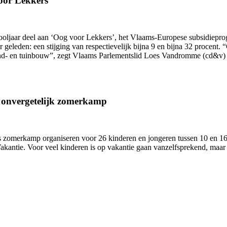
oor Lekkers
hooljaar deel aan ‘Oog voor Lekkers’, het Vlaams-Europese subsidiepr
ar geleden: een stijging van respectievelijk bijna 9 en bijna 32 proce
and- en tuinbouw”, zegt Vlaams Parlementslid Loes Vandromme (cd&v) 
n onvergetelijk zomerkamp
zomerkamp organiseren voor 26 kinderen en jongeren tussen 10 en 16 j
antie. Voor veel kinderen is op vakantie gaan vanzelfsprekend, maar 