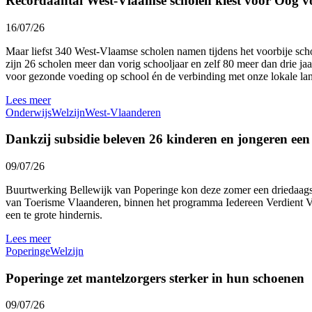
Recordaantal West-Vlaamse scholen kiest voor Oog v
16/07/26
Maar liefst 340 West-Vlaamse scholen namen tijdens het voorbije sc
zijn 26 scholen meer dan vorig schooljaar en zelf 80 meer dan drie ja
voor gezonde voeding op school én de verbinding met onze lokale l
Lees meer
Onderwijs
Welzijn
West-Vlaanderen
Dankzij subsidie beleven 26 kinderen en jongeren ee
09/07/26
Buurtwerking Bellewijk van Poperinge kon deze zomer een driedaags 
van Toerisme Vlaanderen, binnen het programma Iedereen Verdient Vak
een te grote hindernis.
Lees meer
Poperinge
Welzijn
Poperinge zet mantelzorgers sterker in hun schoenen
09/07/26