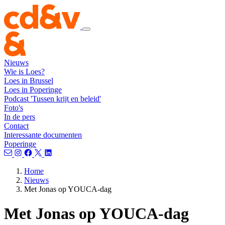
Nieuws
Wie is Loes?
Loes in Brussel
Loes in Poperinge
Podcast 'Tussen krijt en beleid'
Foto's
In de pers
Contact
Interessante documenten
Poperinge
Home
Nieuws
Met Jonas op YOUCA-dag
Met Jonas op YOUCA-dag