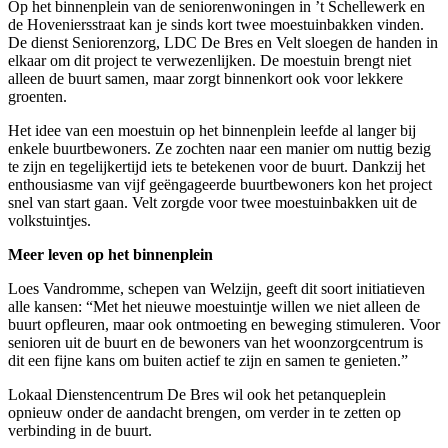
Op het binnenplein van de seniorenwoningen in ’t Schellewerk en
de Hoveniersstraat kan je sinds kort twee moestuinbakken vinden.
De dienst Seniorenzorg, LDC De Bres en Velt sloegen de handen in
elkaar om dit project te verwezenlijken. De moestuin brengt niet
alleen de buurt samen, maar zorgt binnenkort ook voor lekkere
groenten.
Het idee van een moestuin op het binnenplein leefde al langer bij
enkele buurtbewoners. Ze zochten naar een manier om nuttig bezig
te zijn en tegelijkertijd iets te betekenen voor de buurt. Dankzij het
enthousiasme van vijf geëngageerde buurtbewoners kon het project
snel van start gaan. Velt zorgde voor twee moestuinbakken uit de
volkstuintjes.
Meer leven op het binnenplein
Loes Vandromme, schepen van Welzijn, geeft dit soort initiatieven
alle kansen: “Met het nieuwe moestuintje willen we niet alleen de
buurt opfleuren, maar ook ontmoeting en beweging stimuleren. Voor
senioren uit de buurt en de bewoners van het woonzorgcentrum is
dit een fijne kans om buiten actief te zijn en samen te genieten.”
Lokaal Dienstencentrum De Bres wil ook het petanqueplein
opnieuw onder de aandacht brengen, om verder in te zetten op
verbinding in de buurt.