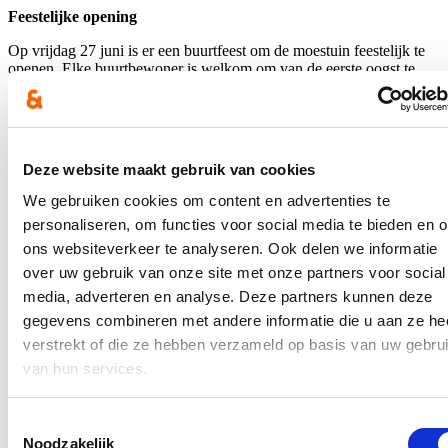
Feestelijke opening
Op vrijdag 27 juni is er een buurtfeest om de moestuin feestelijk te
openen. Elke buurtbewoner is welkom om van de eerste oogst te
genieten. Ook de buren van Huize Proventier zijn uitgenodigd.
Blijf je graag op de hoogte?
Deze website maakt gebruik van cookies
Ontvang mijn nieuwsbrief.
We gebruiken cookies om content en advertenties te
E-mailadres
personaliseren, om functies voor social media te bieden en 
Postcode
ons websiteverkeer te analyseren. Ook delen we informatie
over uw gebruik van onze site met onze partners voor social
Ja, ik wens de nieuwsbrief van Loes Vandromme te ontvangen op
media, adverteren en analyse. Deze partners kunnen deze
bovenstaand e-mailadres.
gegevens combineren met andere informatie die u aan ze he
Klik
hier
om de privacyvoorwaarden te raadplegen
verstrekt of die ze hebben verzameld op basis van uw gebru
van hun services.
Nieuws
Toestemmingsselectie
Noodzakelijk