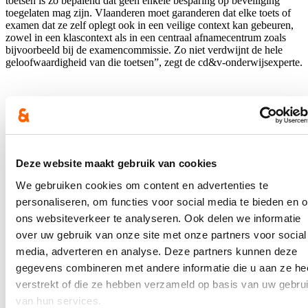
toetsen is zo bepalend dat geen enkele besparing op beveiliging
toegelaten mag zijn. Vlaanderen moet garanderen dat elke toets of
examen dat ze zelf oplegt ook in een veilige context kan gebeuren,
zowel in een klascontext als in een centraal afnamecentrum zoals
bijvoorbeeld bij de examencommissie. Zo niet verdwijnt de hele
geloofwaardigheid van die toetsen”, zegt de cd&v-onderwijsexperte.
“Elke leerling of student of cursist die deelneemt aan een examen
met als doel om een diploma, kwalificatie of toegangsticket te
behalen, moet maximale garanties hebben dat elkeen dezelfde
kansen krijgt en dat alles eerlijk gebeurt. Punt”, besluit ze.
Deze website maakt gebruik van cookies
Blijf je graag op de hoogte?
We gebruiken cookies om content en advertenties te
personaliseren, om functies voor social media te bieden en 
Ontvang mijn nieuwsbrief.
ons websiteverkeer te analyseren. Ook delen we informatie
E-mailadres
over uw gebruik van onze site met onze partners voor social
Postcode
media, adverteren en analyse. Deze partners kunnen deze
gegevens combineren met andere informatie die u aan ze he
Ja, ik wens de nieuwsbrief van Loes Vandromme te ontvangen op
verstrekt of die ze hebben verzameld op basis van uw gebru
bovenstaand e-mailadres.
van hun services.