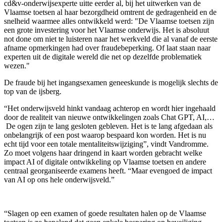
cd&v-onderwijsexperte uitte eerder al, bij het uitwerken van de
Vlaamse toetsen al haar bezorgdheid omtrent de gedragenheid en de
snelheid waarmee alles ontwikkeld werd: "De Vlaamse toetsen zijn
een grote investering voor het Vlaamse onderwijs. Het is absoluut
not done om niet te luisteren naar het werkveld die al vanaf de eerste
afname opmerkingen had over fraudebeperking. Of laat staan naar
experten uit de digitale wereld die net op dezelfde problematiek
wezen."
De fraude bij het ingangsexamen geneeskunde is mogelijk slechts de
top van de ijsberg.
“Het onderwijsveld hinkt vandaag achterop en wordt hier ingehaald
door de realiteit van nieuwe ontwikkelingen zoals Chat GPT, AI,…
De ogen zijn te lang gesloten gebleven. Het is te lang afgedaan als
onbelangrijk of een post waarop bespaard kon worden. Het is nu
echt tijd voor een totale mentaliteitswijziging”, vindt Vandromme.
Zo moet volgens haar dringend in kaart worden gebracht welke
impact AI of digitale ontwikkeling op Vlaamse toetsen en andere
centraal georganiseerde examens heeft. “Maar evengoed de impact
van AI op ons hele onderwijsveld.”
“Slagen op een examen of goede resultaten halen op de Vlaamse