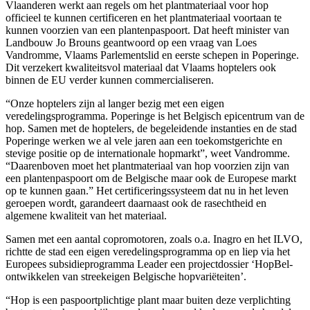
Vlaanderen werkt aan regels om het plantmateriaal voor hop
officieel te kunnen certificeren en het plantmateriaal voortaan te
kunnen voorzien van een plantenpaspoort. Dat heeft minister van
Landbouw Jo Brouns geantwoord op een vraag van Loes
Vandromme, Vlaams Parlementslid en eerste schepen in Poperinge.
Dit verzekert kwaliteitsvol materiaal dat Vlaams hoptelers ook
binnen de EU verder kunnen commercialiseren.
“Onze hoptelers zijn al langer bezig met een eigen
veredelingsprogramma. Poperinge is het Belgisch epicentrum van de
hop. Samen met de hoptelers, de begeleidende instanties en de stad
Poperinge werken we al vele jaren aan een toekomstgerichte en
stevige positie op de internationale hopmarkt”, weet Vandromme.
“Daarenboven moet het plantmateriaal van hop voorzien zijn van
een plantenpaspoort om de Belgische maar ook de Europese markt
op te kunnen gaan.” Het certificeringssysteem dat nu in het leven
geroepen wordt, garandeert daarnaast ook de rasechtheid en
algemene kwaliteit van het materiaal.
Samen met een aantal copromotoren, zoals o.a. Inagro en het ILVO,
richtte de stad een eigen veredelingsprogramma op en liep via het
Europees subsidieprogramma Leader een projectdossier ‘HopBel-
ontwikkelen van streekeigen Belgische hopvariëteiten’.
“Hop is een paspoortplichtige plant maar buiten deze verplichting