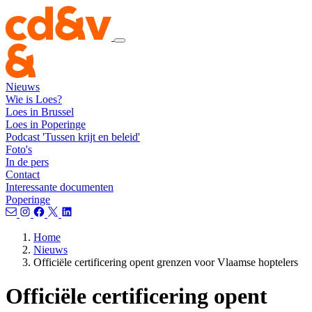
Nieuws
Wie is Loes?
Loes in Brussel
Loes in Poperinge
Podcast 'Tussen krijt en beleid'
Foto's
In de pers
Contact
Interessante documenten
Poperinge
Home
Nieuws
Officiële certificering opent grenzen voor Vlaamse hoptelers
Officiële certificering opent