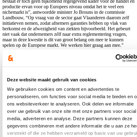
bestaat er toch geen bijkomend regelgevend kader voor de handel en
productie ervan voor op Europees niveau omdat het te veel een
nichemarkt is”, antwoordde minister Jo Brouns in de commissie
Landbouw, “Op vraag van de sector gaat Vlaanderen daarom zelf
initiatieven nemen, zodat afnemers garanties hebben op vlak van
herkomst en de afwezigheid van ziekten bijvoorbeeld. Het gebeurt
niet vaak dat ondernemers zélf naar extra reglementering vragen,
maar in deze kwestie is dit van groot belang om mee te kunnen
spelen op de Europese markt. We werken hier graag aan mee.”
Brouns brengt het kader vrijdag naar de Vlaamse Regering. “Zo
kan de officiële certificering voortaan in Vlaanderen gebeuren, wat
een noodzaak is voor de ontwikkeling van de verdere
commercialisering van streekeigen hopvariëteiten”, besluit Loes
Vandromme.
Deze website maakt gebruik van cookies
We gebruiken cookies om content en advertenties te
Blijf je graag op de hoogte?
personaliseren, om functies voor social media te bieden en 
Ontvang mijn nieuwsbrief.
ons websiteverkeer te analyseren. Ook delen we informatie
over uw gebruik van onze site met onze partners voor social
E-mailadres
media, adverteren en analyse. Deze partners kunnen deze
Postcode
gegevens combineren met andere informatie die u aan ze he
verstrekt of die ze hebben verzameld op basis van uw gebru