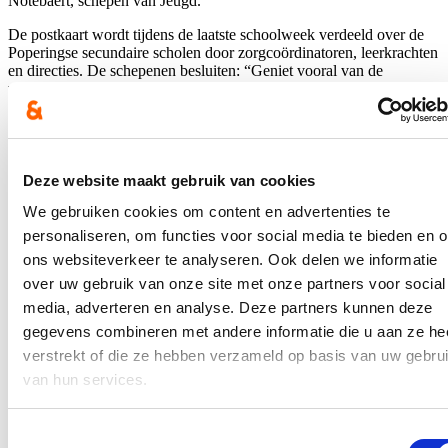
Notebaert, schepen van Jeugd.
De postkaart wordt tijdens de laatste schoolweek verdeeld over de
Poperingse secundaire scholen door zorgcoördinatoren, leerkrachten
en directies. De schepenen besluiten: “Geniet vooral van de
vakantie, en laat het weten als er iets is dat we voor jou of je gezin
kunnen doen.”
Blijf je graag op de hoogte?
Deze website maakt gebruik van cookies
Ontvang mijn nieuwsbrief.
We gebruiken cookies om content en advertenties te
E-mailadres
personaliseren, om functies voor social media te bieden en 
Postcode
ons websiteverkeer te analyseren. Ook delen we informatie
over uw gebruik van onze site met onze partners voor social
Ja, ik wens de nieuwsbrief van Loes Vandromme te ontvangen op
media, adverteren en analyse. Deze partners kunnen deze
bovenstaand e-mailadres.
gegevens combineren met andere informatie die u aan ze he
verstrekt of die ze hebben verzameld op basis van uw gebru
Klik
hier
om de privacyvoorwaarden te raadplegen
van hun services.
Nieuws
Toestemmingsselectie