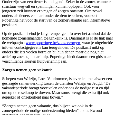
Ouder zijn van een tiener is uitdagend. Zeker in de zomer, wanneer
structuur wegvalt en spanningen kunnen oplopen. Ook voor
jongeren zelf kunnen er vragen of zorgen ontstaan. Om zowel
ouders als tieners een hart onder de riem te steken, voorziet
Poperinge net voor de start van de zomervakantie een informatieve
postkaart.
Op de postkaart vind je laagdrempelige info over het aanbod dat de
komende zomermaanden toegankelijk is. Daarnaast is er de link naar
de webpagina
www.poperinge.be/zonzeezorgen
, waar je uitgebreide
info en contactgegevens kan terugvinden. De postkaart mikt op
ouders die iets voelen borrelen bij hun tiener, maar die nog niet
actief op zoek zijn naar hulp. Poperinge biedt daarom een gids naar
verschillende soorten hulpverlening aan.
Zorgen nemen geen vakantie
Schepen van Welzijn, Loes Vandromme, is tevreden met alweer een
geslaagde samenwerking tussen de diensten Welzijn en Jeugd: “De
vakantieperiode brengt voor velen onder ons de nodige rust en tijd
om op de resetknop te duwen. Maar soms brengt die extra tijd ook
gepieker of onzekerheid naar boven.”
“Zorgen nemen geen vakantie, dus blijven we ook in de
zomerperiode de nodige ondersteuning bieden”, aldus Ewoud