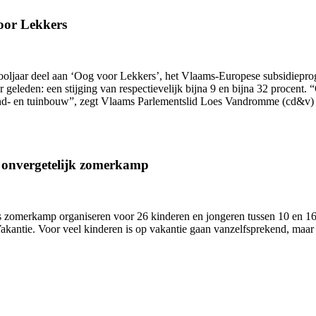
oor Lekkers
hooljaar deel aan ‘Oog voor Lekkers’, het Vlaams-Europese subsidiepr
ar geleden: een stijging van respectievelijk bijna 9 en bijna 32 proce
and- en tuinbouw”, zegt Vlaams Parlementslid Loes Vandromme (cd&v) 
n onvergetelijk zomerkamp
zomerkamp organiseren voor 26 kinderen en jongeren tussen 10 en 16 j
antie. Voor veel kinderen is op vakantie gaan vanzelfsprekend, maar 