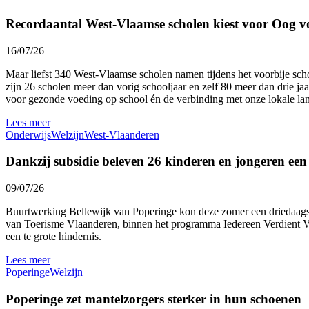
Recordaantal West-Vlaamse scholen kiest voor Oog v
16/07/26
Maar liefst 340 West-Vlaamse scholen namen tijdens het voorbije sc
zijn 26 scholen meer dan vorig schooljaar en zelf 80 meer dan drie ja
voor gezonde voeding op school én de verbinding met onze lokale l
Lees meer
Onderwijs
Welzijn
West-Vlaanderen
Dankzij subsidie beleven 26 kinderen en jongeren ee
09/07/26
Buurtwerking Bellewijk van Poperinge kon deze zomer een driedaags 
van Toerisme Vlaanderen, binnen het programma Iedereen Verdient Vak
een te grote hindernis.
Lees meer
Poperinge
Welzijn
Poperinge zet mantelzorgers sterker in hun schoenen