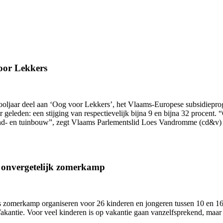
oor Lekkers
hooljaar deel aan ‘Oog voor Lekkers’, het Vlaams-Europese subsidiepr
ar geleden: een stijging van respectievelijk bijna 9 en bijna 32 proce
and- en tuinbouw”, zegt Vlaams Parlementslid Loes Vandromme (cd&v) 
n onvergetelijk zomerkamp
zomerkamp organiseren voor 26 kinderen en jongeren tussen 10 en 16 j
antie. Voor veel kinderen is op vakantie gaan vanzelfsprekend, maar 