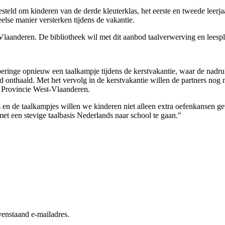
steld om kinderen van de derde kleuterklas, het eerste en tweede leerja
else manier versterken tijdens de vakantie.
laanderen. De bibliotheek wil met dit aanbod taalverwerving en leesple
eringe opnieuw een taalkampje tijdens de kerstvakantie, waar de nadruk 
d onthaald. Met het vervolg in de kerstvakantie willen de partners nog
de Provincie West-Vlaanderen.
n de taalkampjes willen we kinderen niet alleen extra oefenkansen geve
et een stevige taalbasis Nederlands naar school te gaan."
enstaand e-mailadres.