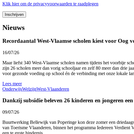
Klik
hier
om de privacyvoorwaarden te raadplegen
Nieuws
Recordaantal West-Vlaamse scholen kiest voor Oog v
16/07/26
Maar liefst 340 West-Vlaamse scholen namen tijdens het voorbije sc
zijn 26 scholen meer dan vorig schooljaar en zelf 80 meer dan drie ja
voor gezonde voeding op school én de verbinding met onze lokale l
Lees meer
Onderwijs
Welzijn
West-Vlaanderen
Dankzij subsidie beleven 26 kinderen en jongeren ee
09/07/26
Buurtwerking Bellewijk van Poperinge kon deze zomer een driedaags 
van Toerisme Vlaanderen, binnen het programma Iedereen Verdient Vak
een te grote hindernis.