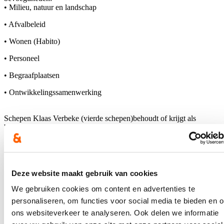
• Milieu, natuur en landschap
• Afvalbeleid
• Wonen (Habito)
• Personeel
• Begraafplaatsen
• Ontwikkelingssamenwerking
Schepen Klaas Verbeke (vierde schepen)behoudt of krijgt als
bevoegdheden:
• Sport
• Mobiliteit
• Communicatie en ICT
Deze website maakt gebruik van cookies
• Inspraak en Participatie
We gebruiken cookies om content en advertenties te
personaliseren, om functies voor social media te bieden en 
• Dorpenbeleid (+ wijken en buurten)
ons websiteverkeer te analyseren. Ook delen we informatie
• Plechtigheden en evenementen