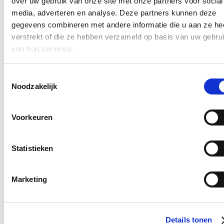
over uw gebruik van onze site met onze partners voor social
media, adverteren en analyse. Deze partners kunnen deze
• Archief, erfgoed en CO7
gegevens combineren met andere informatie die u aan ze he
verstrekt of die ze hebben verzameld op basis van uw gebru
Nieuw in het schepencollege is toekomstig schepen Ewoud
van hun services.
Notebaert. Hij wordt bevoegd voor:
• Jeugd
Toestemmingsselectie
• Kinderopvang
Noodzakelijk
• Duurzaamheid en Klimaat
Voorkeuren
• Dierenwelzijn (Poezewoef)
Statistieken
Op 5 december vindt de installatievergadering van de nieuwe
gemeenteraad plaats. Dan wordt het schepencollege eveneens
geïnstalleerd en gaat de nieuwe bestuursperiode echt van start.
Marketing
Blijf je graag op de hoogte?
Ontvang mijn nieuwsbrief.
Details tonen