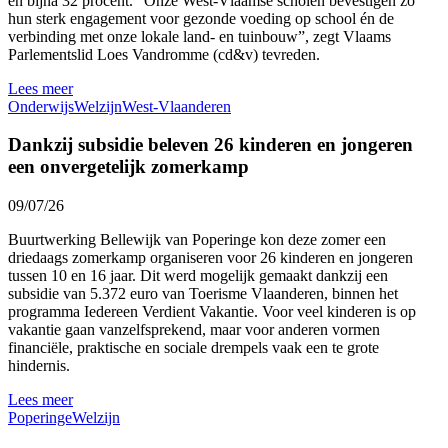
en bijna 32 procent. “Onze West-Vlaamse scholen bevestigen zo
hun sterk engagement voor gezonde voeding op school én de
verbinding met onze lokale land- en tuinbouw”, zegt Vlaams
Parlementslid Loes Vandromme (cd&v) tevreden.
Lees meer
Onderwijs
Welzijn
West-Vlaanderen
Dankzij subsidie beleven 26 kinderen en jongeren
een onvergetelijk zomerkamp
09/07/26
Buurtwerking Bellewijk van Poperinge kon deze zomer een
driedaags zomerkamp organiseren voor 26 kinderen en jongeren
tussen 10 en 16 jaar. Dit werd mogelijk gemaakt dankzij een
subsidie van 5.372 euro van Toerisme Vlaanderen, binnen het
programma Iedereen Verdient Vakantie. Voor veel kinderen is op
vakantie gaan vanzelfsprekend, maar voor anderen vormen
financiële, praktische en sociale drempels vaak een te grote
hindernis.
Lees meer
Poperinge
Welzijn