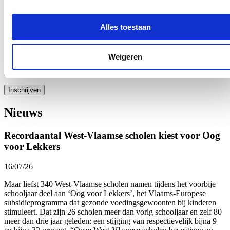
E-mailadres
Postcode
Alles toestaan
Ja, ik wens de nieuwsbrief van Loes Vandromme te ontvangen op
bovenstaand e-mailadres.
Weigeren
Klik
hier
om de privacyvoorwaarden te raadplegen
Nieuws
Recordaantal West-Vlaamse scholen kiest voor Oog
voor Lekkers
16/07/26
Maar liefst 340 West-Vlaamse scholen namen tijdens het voorbije
schooljaar deel aan ‘Oog voor Lekkers’, het Vlaams-Europese
subsidieprogramma dat gezonde voedingsgewoonten bij kinderen
stimuleert. Dat zijn 26 scholen meer dan vorig schooljaar en zelf 80
meer dan drie jaar geleden: een stijging van respectievelijk bijna 9