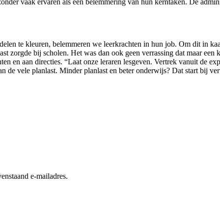
 bijzonder vaak ervaren als een belemmering van hun kerntaken. De admin
iddelen te kleuren, belemmeren we leerkrachten in hun job. Om dit in 
nlast zorgde bij scholen. Het was dan ook geen verrassing dat maar ee
 en aan directies. “Laat onze leraren lesgeven. Vertrek vanuit de expert
 de vele planlast. Minder planlast en beter onderwijs? Dat start bij ver
enstaand e-mailadres.