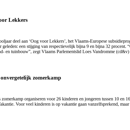
oor Lekkers
hooljaar deel aan ‘Oog voor Lekkers’, het Vlaams-Europese subsidiepr
ar geleden: een stijging van respectievelijk bijna 9 en bijna 32 proce
and- en tuinbouw”, zegt Vlaams Parlementslid Loes Vandromme (cd&v) 
n onvergetelijk zomerkamp
zomerkamp organiseren voor 26 kinderen en jongeren tussen 10 en 16 j
antie. Voor veel kinderen is op vakantie gaan vanzelfsprekend, maar 