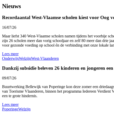
Nieuws
Recordaantal West-Vlaamse scholen kiest voor Oog v
16/07/26
Maar liefst 340 West-Vlaamse scholen namen tijdens het voorbije sc
zijn 26 scholen meer dan vorig schooljaar en zelf 80 meer dan drie ja
voor gezonde voeding op school én de verbinding met onze lokale l
Lees meer
Onderwijs
Welzijn
West-Vlaanderen
Dankzij subsidie beleven 26 kinderen en jongeren ee
09/07/26
Buurtwerking Bellewijk van Poperinge kon deze zomer een driedaags 
van Toerisme Vlaanderen, binnen het programma Iedereen Verdient Vak
een te grote hindernis.
Lees meer
Poperinge
Welzijn