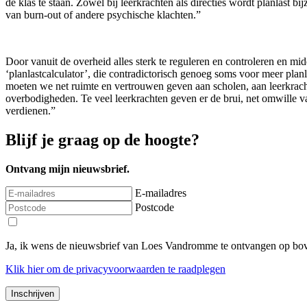
de klas te staan. Zowel bij leerkrachten als directies wordt planlast
van burn-out of andere psychische klachten.”
Door vanuit de overheid alles sterk te reguleren en controleren en m
‘planlastcalculator’, die contradictorisch genoeg soms voor meer pla
moeten we net ruimte en vertrouwen geven aan scholen, aan leerkrachten
overbodigheden. Te veel leerkrachten geven er de brui, net omwille van
verdienen.”
Blijf je graag op de hoogte?
Ontvang mijn nieuwsbrief.
E-mailadres
Postcode
Ja, ik wens de nieuwsbrief van Loes Vandromme te ontvangen op bov
Klik
hier
om de privacyvoorwaarden te raadplegen