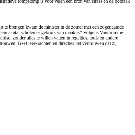
istratieve rompslomp is voor velen een bron van stress en de oorzaak
kaart te brengen kwam de minister in de zomer met een zogenaamde
n klein aantal scholen er gebruik van maakte.” Volgens Vandromme
ise, zonder alles te willen vatten in regeltjes, tools en andere
trouwen. Geef leerkrachten en directies het vertrouwen dat zij