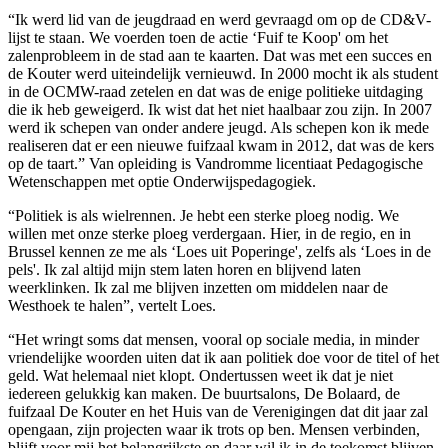
“Ik werd lid van de jeugdraad en werd gevraagd om op de CD&V-
lijst te staan. We voerden toen de actie ‘Fuif te Koop' om het
zalenprobleem in de stad aan te kaarten. Dat was met een succes en
de Kouter werd uiteindelijk vernieuwd. In 2000 mocht ik als student
in de OCMW-raad zetelen en dat was de enige politieke uitdaging
die ik heb geweigerd. Ik wist dat het niet haalbaar zou zijn. In 2007
werd ik schepen van onder andere jeugd. Als schepen kon ik mede
realiseren dat er een nieuwe fuifzaal kwam in 2012, dat was de kers
op de taart.” Van opleiding is
Vandromme licentiaat Pedagogische
Wetenschappen met optie Onderwijspedagogiek.
“Politiek is als wielrennen. Je hebt een sterke ploeg nodig. We
willen met onze sterke ploeg verdergaan. Hier, in de regio, en in
Brussel kennen ze me als ‘Loes uit Poperinge', zelfs als ‘Loes in de
pels'. Ik zal altijd mijn stem laten horen en blijvend laten
weerklinken. Ik zal me blijven inzetten om middelen naar de
Westhoek te halen”, vertelt
Loes.
“Het wringt soms dat mensen, vooral op sociale media, in minder
vriendelijke woorden uiten dat ik aan politiek doe voor de titel of het
geld. Wat helemaal niet klopt. Ondertussen weet ik dat je niet
iedereen gelukkig kan maken. De buurtsalons, De Bolaard, de
fuifzaal De Kouter en het Huis van de Verenigingen dat dit jaar zal
opengaan, zijn projecten waar ik trots op ben. Mensen verbinden,
blijft voor mij het belangrijkste en daar wil ik in de toekomst blijven