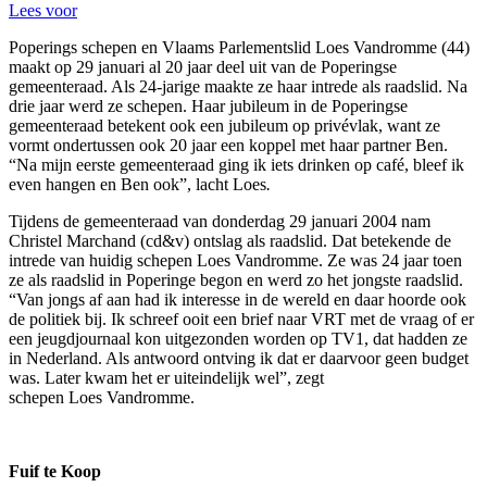
Lees voor
Poperings schepen en Vlaams Parlementslid
Loes Vandromme
(44)
maakt op 29 januari al 20 jaar deel uit van de Poperingse
gemeenteraad. Als 24-jarige maakte ze haar intrede als raadslid. Na
drie jaar werd ze schepen. Haar jubileum in de Poperingse
gemeenteraad betekent ook een jubileum op privévlak, want ze
vormt ondertussen ook 20 jaar een koppel met haar partner Ben.
“Na mijn eerste gemeenteraad ging ik iets drinken op café, bleef ik
even hangen en Ben ook”, lacht
Loes
.
Tijdens de gemeenteraad van donderdag 29 januari 2004 nam
Christel Marchand (cd&v) ontslag als raadslid. Dat betekende de
intrede van huidig schepen
Loes Vandromme. Ze was 24 jaar toen
ze als raadslid in Poperinge begon en werd zo het jongste raadslid.
“Van jongs af aan had ik interesse in de wereld en daar hoorde ook
de politiek bij. Ik schreef ooit een brief naar VRT met de vraag of er
een jeugdjournaal kon uitgezonden worden op TV1, dat hadden ze
in Nederland. Als antwoord ontving ik dat er daarvoor geen budget
was. Later kwam het er uiteindelijk wel”, zegt
schepen
Loes Vandromme.
Fuif te Koop