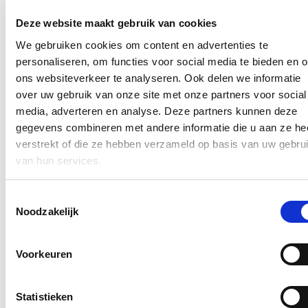
dan kan je contact opnemen met de stadsarchieven van Ieper en
Poperinge. Alle info vind je via archief.ieper.be/kindjesenkeikoppen.
Deze website maakt gebruik van cookies
We gebruiken cookies om content en advertenties te
Kindjes en keikoppen
personaliseren, om functies voor social media te bieden en 
De mooiste foto’s en getuigenissen krijgen een plaatsje in de
ons websiteverkeer te analyseren. Ook delen we informatie
erfgoedbank www.westhoekverbeeldt.be en worden verwerkt in een
over uw gebruik van onze site met onze partners voor social
gezamenlijk project van de stadsarchieven. Het resultaat van deze
unieke samenwerking wordt voorgesteld in het voorjaar van 2024.
media, adverteren en analyse. Deze partners kunnen deze
Met de steun van CO7 en de cultuurdienst van Poperinge plannen
gegevens combineren met andere informatie die u aan ze he
de stadsarchieven een fietstocht, een quiz en twee lezingen onder de
verstrekt of die ze hebben verzameld op basis van uw gebru
noemer ’Kindjes en Keikoppen, een grensgeval’.
van hun services.
Blijf je graag op de hoogte?
Toestemmingsselectie
Ontvang mijn nieuwsbrief.
Noodzakelijk
E-mailadres
Postcode
Voorkeuren
Ja, ik wens de nieuwsbrief van Loes Vandromme te ontvangen op
bovenstaand e-mailadres.
Statistieken