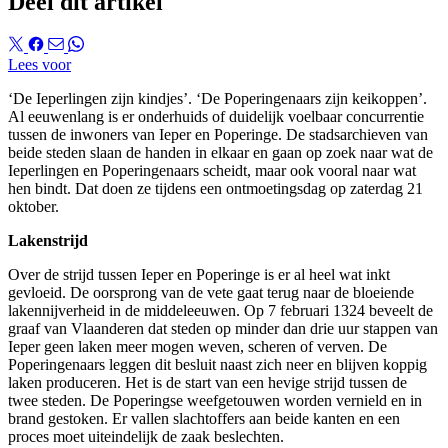
Deel dit artikel
Lees voor
‘De Ieperlingen zijn kindjes’. ‘De Poperingenaars zijn keikoppen’.
Al eeuwenlang is er onderhuids of duidelijk voelbaar concurrentie
tussen de inwoners van Ieper en Poperinge. De stadsarchieven van
beide steden slaan de handen in elkaar en gaan op zoek naar wat de
Ieperlingen en Poperingenaars scheidt, maar ook vooral naar wat
hen bindt. Dat doen ze tijdens een ontmoetingsdag op zaterdag 21
oktober.
Lakenstrijd
Over de strijd tussen Ieper en Poperinge is er al heel wat inkt
gevloeid. De oorsprong van de vete gaat terug naar de bloeiende
lakennijverheid in de middeleeuwen. Op 7 februari 1324 beveelt de
graaf van Vlaanderen dat steden op minder dan drie uur stappen van
Ieper geen laken meer mogen weven, scheren of verven. De
Poperingenaars leggen dit besluit naast zich neer en blijven koppig
laken produceren. Het is de start van een hevige strijd tussen de
twee steden. De Poperingse weefgetouwen worden vernield en in
brand gestoken. Er vallen slachtoffers aan beide kanten en een
proces moet uiteindelijk de zaak beslechten.