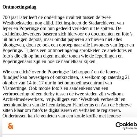
Ontmoetingsdag
700 jaar later leeft de onderlinge rivaliteit tussen de twee
Westhoeksteden nog altijd. Het inspireert de Stadarchieven van
Ieper en Poperinge om hun gedeeld verleden uit te spitten. De
archiefmedewerkers baseren zich hiervoor op documenten en foto’s
uit hun eigen depots, maar omdat papieren archieven niet alles
blootgeven, doen ze ook een oproep naar alle inwoners van Ieper en
Poperinge. Tijdens een ontmoetingsdag sprokkelen ze anekdotes en
foto’s die elk op hun eigen manier tonen wie de Ieperlingen en
Poperingenaars zijn en hoe ze naar elkaar kijken.
Wie een cliché over de Poperingse ‘keikoppen’ en de Ieperse
‘kindjes’ kan bevestigen of ontkrachten, is welkom op zaterdag 21
oktober van 14 tot 17 uur in het ontmoetingscentrum van
Vlamertinge. Ook mooie foto’s en aandenkens van een
verbroedering of een derby tussen de twee steden zijn welkom.
Archiefmedewerkers, vrijwilligers van ‘Westhoek verbeeldt’ en
heemkundigen van de heemkringen Flambertus en Aan de Schreve
zitten klaar om foto’s te digitaliseren en verhalen te registeren.
Ondertussen kan je genieten van een kopje koffie met Ieperse
lukken of een lekker stuk Poperingse Mazarinetaart.
Kan je er niet bij zijn, maar wil je jouw verhaal of foto’s toch delen,