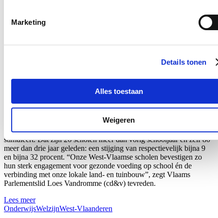
Klik
hier
om de privacyvoorwaarden te raadplegen
Marketing
Nieuws
Details tonen
Recordaantal West-Vlaamse scholen kiest voor Oog
voor Lekkers
Alles toestaan
16/07/26
Maar liefst 340 West-Vlaamse scholen namen tijdens het voorbije
Weigeren
schooljaar deel aan ‘Oog voor Lekkers’, het Vlaams-Europese
subsidieprogramma dat gezonde voedingsgewoonten bij kinderen
stimuleert. Dat zijn 26 scholen meer dan vorig schooljaar en zelf 80
meer dan drie jaar geleden: een stijging van respectievelijk bijna 9
en bijna 32 procent. “Onze West-Vlaamse scholen bevestigen zo
hun sterk engagement voor gezonde voeding op school én de
verbinding met onze lokale land- en tuinbouw”, zegt Vlaams
Parlementslid Loes Vandromme (cd&v) tevreden.
Lees meer
Onderwijs
Welzijn
West-Vlaanderen