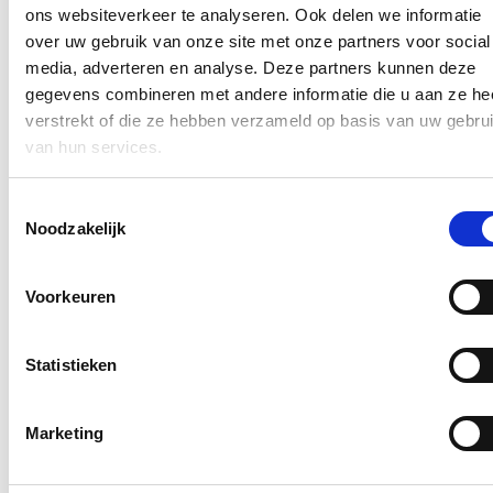
ons websiteverkeer te analyseren. Ook delen we informatie
over uw gebruik van onze site met onze partners voor social
media, adverteren en analyse. Deze partners kunnen deze
gegevens combineren met andere informatie die u aan ze he
verstrekt of die ze hebben verzameld op basis van uw gebru
van hun services.
Toestemmingsselectie
Tabel: aantal leerlingen in het secundair onderwijs dat 30 of meer
Noodzakelijk
halve dagen afwezig is ‘wegens persoonlijke redenen’
Voorkeuren
Statistieken
Marketing
Blijf je graag op de hoogte?