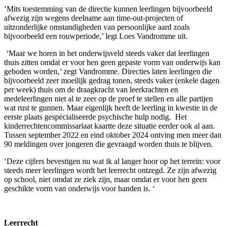
‘Mits toestemming van de directie kunnen leerlingen bijvoorbeeld
afwezig zijn wegens deelname aan time-out-projecten of
uitzonderlijke omstandigheden van persoonlijke aard zoals
bijvoorbeeld een rouwperiode,’ legt Loes Vandromme uit.
‘Maar we horen in het onderwijsveld steeds vaker dat leerlingen
thuis zitten omdat er voor hen geen gepaste vorm van onderwijs kan
geboden worden,’ zegt Vandromme. Directies laten leerlingen die
bijvoorbeeld zeer moeilijk gedrag tonen, steeds vaker (enkele dagen
per week) thuis om de draagkracht van leerkrachten en
medeleerlingen niet al te zeer op de proef te stellen en alle partijen
wat rust te gunnen. Maar eigenlijk heeft de leerling in kwestie in de
eerste plaats gespecialiseerde psychische hulp nodig. Het
kinderrechtencommissariaat kaartte deze situatie eerder ook al aan.
Tussen september 2022 en eind oktober 2024 ontving men meer dan
90 meldingen over jongeren die gevraagd worden thuis te blijven.
‘Deze cijfers bevestigen nu wat ik al langer hoor op het terrein: voor
steeds meer leerlingen wordt het leerrecht ontzegd. Ze zijn afwezig
op school, niet omdat ze ziek zijn, maar omdat er voor hen geen
geschikte vorm van onderwijs voor handen is. ‘
Leerrecht