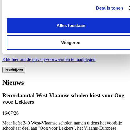
Details tonen
Ontvang mijn nieuwsbrief.
E-mailadres
Alles toestaan
Postcode
Weigeren
Ja, ik wens de nieuwsbrief van Loes Vandromme te ontvangen op
bovenstaand e-mailadres.
Klik
hier
om de privacyvoorwaarden te raadplegen
Nieuws
Recordaantal West-Vlaamse scholen kiest voor Oog
voor Lekkers
16/07/26
Maar liefst 340 West-Vlaamse scholen namen tijdens het voorbije
schooljaar deel aan ‘Oog voor Lekkers’, het Vlaams-Europese