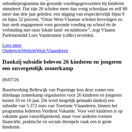
subsidieprogramma dat gezonde voedingsgewoonten bij kinderen
stimuleert. Dat zijn 26 scholen meer dan vorig schooljaar en zelf 80
meer dan drie jaar geleden: een stijging van respectievelijk bijna 9
en bijna 32 procent. “Onze West-Vlaamse scholen bevestigen zo
hun sterk engagement voor gezonde voeding op school én de
verbinding met onze lokale land- en tuinbouw”, zegt Vlaams
Parlementslid Loes Vandromme (cd&v) tevreden.
Lees meer
Onderwijs
Welzijn
West-Vlaanderen
Dankzij subsidie beleven 26 kinderen en jongeren
een onvergetelijk zomerkamp
09/07/26
Buurtwerking Bellewijk van Poperinge kon deze zomer een
driedaags zomerkamp organiseren voor 26 kinderen en jongeren
tussen 10 en 16 jaar. Dit werd mogelijk gemaakt dankzij een
subsidie van 5.372 euro van Toerisme Vlaanderen, binnen het
programma Iedereen Verdient Vakantie. Voor veel kinderen is op
vakantie gaan vanzelfsprekend, maar voor anderen vormen
financiële, praktische en sociale drempels vaak een te grote
hindernis.