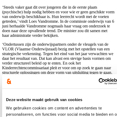
‘Steeds vaker gaat dit over jongeren die in de eerste plaats
(psychische) hulp nodig hebben en voor wie er geen geschikte vorm
van onderwijs beschikbaar is. Hun leerrecht wordt met de voeten
getreden,’ vindt Loes Vandromme. In de commissie onderwijs van 6
juni herhaalde Vandromme nogmaals haar vraag om onderzoek te
doen naar deze opvallende trend. De minister zou dit samen met
haar administratie verder bekijken.
‘Ondertussen zijn de onderwijspartners onder de vleugels van de
VLOR (Vlaamse Onderwijsraad) bezig met het opstellen van een
strategische verkenning. Tegen het eind van het jaar verwachten we
daar het resultaat van. Dat kan alvast een stevige basis vormen om
verder structureel beleid op te enten. En ook het
Kinderrechtencommissariaat pleit er voor om op zoek te gaan naar
structurele oplossingen om deze vorm van uitsluiting tegen te gaan.
‘Ik treed deze oproep absoluut bij,’ besluit Loes Vandromme. ‘Elke
leerling heeft recht op gepast onderwijs.’
Deze website maakt gebruik van cookies
Tabel: aantal leerlingen in het basisonderwijs dat 30 of meer halve
dagen afwezig is ‘wegens persoonlijke redenen'
We gebruiken cookies om content en advertenties te
personaliseren, om functies voor social media te bieden en 