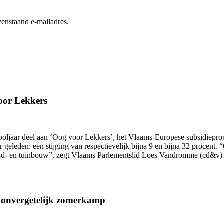
enstaand e-mailadres.
oor Lekkers
hooljaar deel aan ‘Oog voor Lekkers’, het Vlaams-Europese subsidiepr
ar geleden: een stijging van respectievelijk bijna 9 en bijna 32 proce
and- en tuinbouw”, zegt Vlaams Parlementslid Loes Vandromme (cd&v) 
n onvergetelijk zomerkamp