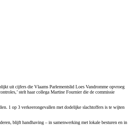
blijkt uit cijfers die Vlaams Parlementslid Loes Vandromme opvroeg
controles,’ stelt haar collega Martine Fournier die de commissie
n. 1 op 3 verkeerongevallen met dodelijke slachtoffers is te wijten
nderen, blijft handhaving – in samenwerking met lokale besturen en in