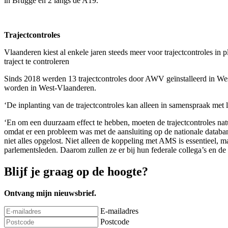
in Brugge en 2 langs de A19.
Trajectcontroles
Vlaanderen kiest al enkele jaren steeds meer voor trajectcontroles in 
traject te controleren
Sinds 2018 werden 13 trajectcontroles door AWV geïnstalleerd in West
worden in West-Vlaanderen.
‘De inplanting van de trajectcontroles kan alleen in samenspraak met
‘En om een duurzaam effect te hebben, moeten de trajectcontroles natuu
omdat er een probleem was met de aansluiting op de nationale datab
niet alles opgelost. Niet alleen de koppeling met AMS is essentieel, 
parlementsleden. Daarom zullen ze er bij hun federale collega’s en d
Blijf je graag op de hoogte?
Ontvang mijn nieuwsbrief.
E-mailadres
Postcode