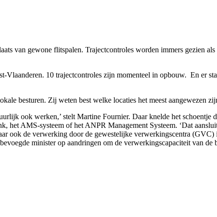
plaats van gewone flitspalen. Trajectcontroles worden immers gezien als
-Vlaanderen. 10 trajectcontroles zijn momenteel in opbouw. En er staan
 lokale besturen. Zij weten best welke locaties het meest aangewezen z
rlijk ook werken,’ stelt Martine Fournier. Daar knelde het schoentje de 
ank, het AMS-systeem of het ANPR Management Systeem. ‘Dat aansluiti
maar ook de verwerking door de gewestelijke verwerkingscentra (GVC) is
e bevoegde minister op aandringen om de verwerkingscapaciteit van de 