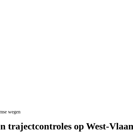
aamse wegen
en trajectcontroles op West-Vla