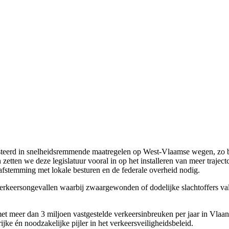
ïnvesteerd in snelheidsremmende maatregelen op West-Vlaamse wegen, zo 
 zetten we deze legislatuur vooral in op het installeren van meer traject
re afstemming met lokale besturen en de federale overheid nodig.
erkeersongevallen waarbij zwaargewonden of dodelijke slachtoffers valle
met meer dan 3 miljoen vastgestelde verkeersinbreuken per jaar in Vlaa
jke én noodzakelijke pijler in het verkeersveiligheidsbeleid.