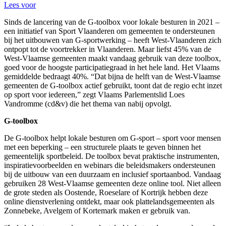
Lees voor
Sinds de lancering van de G-toolbox voor lokale besturen in 2021 –
een initiatief van Sport Vlaanderen om gemeenten te ondersteunen
bij het uitbouwen van G-sportwerking – heeft West-Vlaanderen zich
ontpopt tot de voortrekker in Vlaanderen. Maar liefst 45% van de
West-Vlaamse gemeenten maakt vandaag gebruik van deze toolbox,
goed voor de hoogste participatiegraad in het hele land. Het Vlaams
gemiddelde bedraagt 40%. “Dat bijna de helft van de West-Vlaamse
gemeenten de G-toolbox actief gebruikt, toont dat de regio echt inzet
op sport voor iedereen,” zegt Vlaams Parlementslid Loes
Vandromme (cd&v) die het thema van nabij opvolgt.
G-toolbox
De G-toolbox helpt lokale besturen om G-sport – sport voor mensen
met een beperking – een structurele plaats te geven binnen het
gemeentelijk sportbeleid. De toolbox bevat praktische instrumenten,
inspiratievoorbeelden en webinars die beleidsmakers ondersteunen
bij de uitbouw van een duurzaam en inclusief sportaanbod. Vandaag
gebruiken 28 West-Vlaamse gemeenten deze online tool. Niet alleen
de grote steden als Oostende, Roeselare of Kortrijk hebben deze
online dienstverlening ontdekt, maar ook plattelandsgemeenten als
Zonnebeke, Avelgem of Kortemark maken er gebruik van.