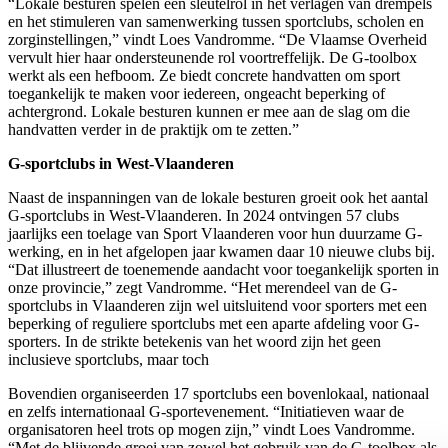
“Lokale besturen spelen een sleutelrol in het verlagen van drempels
en het stimuleren van samenwerking tussen sportclubs, scholen en
zorginstellingen,” vindt Loes Vandromme. “De Vlaamse Overheid
vervult hier haar ondersteunende rol voortreffelijk. De G-toolbox
werkt als een hefboom. Ze biedt concrete handvatten om sport
toegankelijk te maken voor iedereen, ongeacht beperking of
achtergrond. Lokale besturen kunnen er mee aan de slag om die
handvatten verder in de praktijk om te zetten.”
G-sportclubs in West-Vlaanderen
Naast de inspanningen van de lokale besturen groeit ook het aantal
G-sportclubs in West-Vlaanderen. In 2024 ontvingen 57 clubs
jaarlijks een toelage van Sport Vlaanderen voor hun duurzame G-
werking, en in het afgelopen jaar kwamen daar 10 nieuwe clubs bij.
“Dat illustreert de toenemende aandacht voor toegankelijk sporten in
onze provincie,” zegt Vandromme. “Het merendeel van de G-
sportclubs in Vlaanderen zijn wel uitsluitend voor sporters met een
beperking of reguliere sportclubs met een aparte afdeling voor G-
sporters. In de strikte betekenis van het woord zijn het geen
inclusieve sportclubs, maar toch
Bovendien organiseerden 17 sportclubs een bovenlokaal, nationaal
en zelfs internationaal G-sportevenement. “Initiatieven waar de
organisatoren heel trots op mogen zijn,” vindt Loes Vandromme.
“Met de blijvende groei van zowel het gebruik van de G-toolbox als