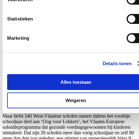
E-mailadres
Postcode
Statistieken
Ja, ik wens de nieuwsbrief van Loes Vandromme te ontvangen op
bovenstaand e-mailadres.
Marketing
Klik
hier
om de privacyvoorwaarden te raadplegen
Details tonen
Nieuws
Alles toestaan
Recordaantal West-Vlaamse scholen kiest voor Oog
voor Lekkers
Weigeren
16/07/26
Maar liefst 340 West-Vlaamse scholen namen tijdens het voorbije
schooljaar deel aan ‘Oog voor Lekkers’, het Vlaams-Europese
subsidieprogramma dat gezonde voedingsgewoonten bij kinderen
stimuleert. Dat zijn 26 scholen meer dan vorig schooljaar en zelf 80
meer dan drie jaar geleden: een stijging van respectievelijk bijna 9