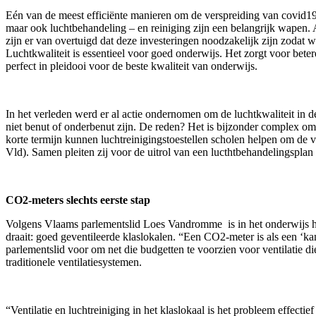
Eén van de meest efficiënte manieren om de verspreiding van covid19 t
maar ook luchtbehandeling – en reiniging zijn een belangrijk wap
zijn er van overtuigd dat deze investeringen noodzakelijk zijn zodat 
Luchtkwaliteit is essentieel voor goed onderwijs. Het zorgt voor bete
perfect in pleidooi voor de beste kwaliteit van onderwijs.
In het verleden werd er al actie ondernomen om de luchtkwaliteit in de 
niet benut of onderbenut zijn. De reden? Het is bijzonder complex om
korte termijn kunnen luchtreinigingstoestellen scholen helpen om 
Vld). Samen pleiten zij voor de uitrol van een lucthtbehandelingsplan
CO2-meters slechts eerste stap
Volgens Vlaams parlementslid Loes Vandromme is in het onderwijs het 
draait: goed geventileerde klaslokalen. “Een CO2-meter is als een ‘kan
parlementslid voor om net die budgetten te voorzien voor ventilatie di
traditionele ventilatiesystemen.
“Ventilatie en luchtreiniging in het klaslokaal is het probleem effect