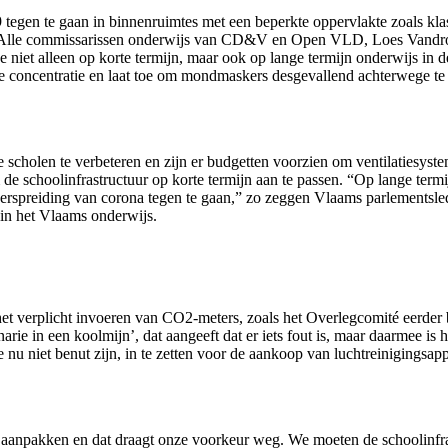
egen te gaan in binnenruimtes met een beperkte oppervlakte zoals klaslok
en. Alle commissarissen onderwijs van CD&V en Open VLD, Loes Vand
we niet alleen op korte termijn, maar ook op lange termijn onderwijs in
re concentratie en laat toe om mondmaskers desgevallend achterwege te l
scholen te verbeteren en zijn er budgetten voorzien om ventilatiesystemen
 de schoolinfrastructuur op korte termijn aan te passen. “Op lange term
de verspreiding van corona tegen te gaan,” zo zeggen Vlaams parlem
 in het Vlaams onderwijs.
verplicht invoeren van CO2-meters, zoals het Overlegcomité eerder bes
arie in een koolmijn’, dat aangeeft dat er iets fout is, maar daarmee i
e nu niet benut zijn, in te zetten voor de aankoop van luchtreinigingsa
ief aanpakken en dat draagt onze voorkeur weg. We moeten de schoolinfras