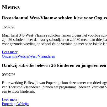
Nieuws
Recordaantal West-Vlaamse scholen kiest voor Oog v
16/07/26
Maar liefst 340 West-Vlaamse scholen namen tijdens het voorbije sc
zijn 26 scholen meer dan vorig schooljaar en zelf 80 meer dan drie ja
voor gezonde voeding op school én de verbinding met onze lokale l
Lees meer
Onderwijs
Welzijn
West-Vlaanderen
Dankzij subsidie beleven 26 kinderen en jongeren ee
09/07/26
Buurtwerking Bellewijk van Poperinge kon deze zomer een driedaags 
van Toerisme Vlaanderen, binnen het programma Iedereen Verdient Vak
een te grote hindernis.
Lees meer
Poperinge
Welzijn