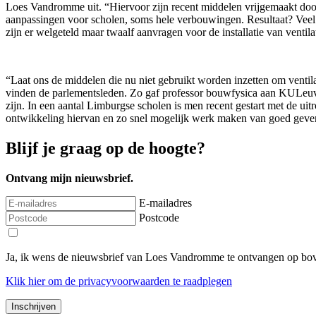
Loes Vandromme uit. “Hiervoor zijn recent middelen vrijgemaakt door
aanpassingen voor scholen, soms hele verbouwingen. Resultaat? Veel 
zijn er welgeteld maar twaalf aanvragen voor de installatie van venti
“Laat ons de middelen die nu niet gebruikt worden inzetten om ventilat
vinden de parlementsleden. Zo gaf professor bouwfysica aan KULeuve
zijn. In een aantal Limburgse scholen is men recent gestart met de u
ontwikkeling hiervan en zo snel mogelijk werk maken van goed geven
Blijf je graag op de hoogte?
Ontvang mijn nieuwsbrief.
E-mailadres
Postcode
Ja, ik wens de nieuwsbrief van Loes Vandromme te ontvangen op bov
Klik
hier
om de privacyvoorwaarden te raadplegen