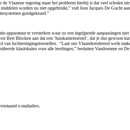
 de Vlaamse regering maar het probleem hierbij is dat veel scholen ni
middelen worden nu niet opgebruikt,” vult Jean Jacques De Gucht aan.
latiesystemen goedgekeurd.”
ie-apparatuur te versterken waar zo een ingrijpende aanpassingen niet vo
n Bert Blocken aan dat een ‘huiskamertoestel’, dat je dus gewoon kan
itrol van luchtreinigingstoestellen. “Laat ons Vlaanderenbreed werk ma
tileerde klaslokalen voor alle leerlingen,” besluiten Vandromme en De
enstaand e-mailadres.