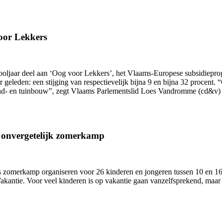
oor Lekkers
hooljaar deel aan ‘Oog voor Lekkers’, het Vlaams-Europese subsidiepr
ar geleden: een stijging van respectievelijk bijna 9 en bijna 32 proce
and- en tuinbouw”, zegt Vlaams Parlementslid Loes Vandromme (cd&v) 
n onvergetelijk zomerkamp
zomerkamp organiseren voor 26 kinderen en jongeren tussen 10 en 16 j
antie. Voor veel kinderen is op vakantie gaan vanzelfsprekend, maar 