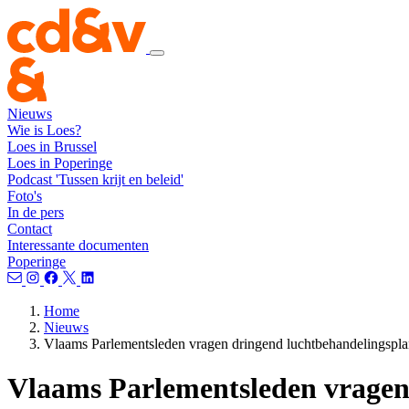
Nieuws
Wie is Loes?
Loes in Brussel
Loes in Poperinge
Podcast 'Tussen krijt en beleid'
Foto's
In de pers
Contact
Interessante documenten
Poperinge
Home
Nieuws
Vlaams Parlementsleden vragen dringend luchtbehandelingspla
Vlaams Parlementsleden vragen