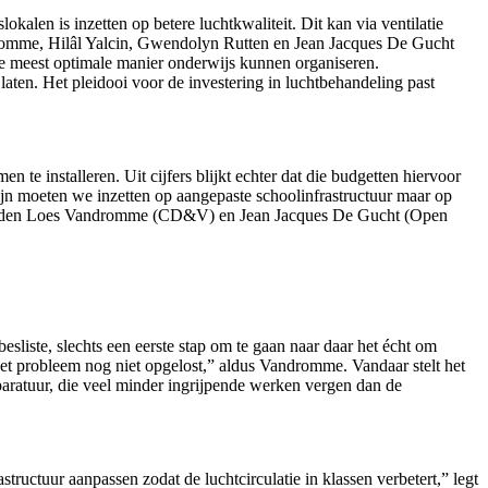
alen is inzetten op betere luchtkwaliteit. Dit kan via ventilatie
romme, Hilâl Yalcin, Gwendolyn Rutten en Jean Jacques De Gucht
 de meest optimale manier onderwijs kunnen organiseren.
aten. Het pleidooi voor de investering in luchtbehandeling past
 te installeren. Uit cijfers blijkt echter dat die budgetten hiervoor
ijn moeten we inzetten op aangepaste schoolinfrastructuur maar op
entsleden Loes Vandromme (CD&V) en Jean Jacques De Gucht (Open
liste, slechts een eerste stap om te gaan naar daar het écht om
s het probleem nog niet opgelost,” aldus Vandromme. Vandaar stelt het
pparatuur, die veel minder ingrijpende werken vergen dan de
tructuur aanpassen zodat de luchtcirculatie in klassen verbetert,” legt