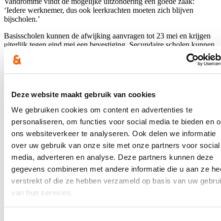
Vandromme vindt de mogelijke uitzondering een goede zaak:
‘Iedere werknemer, dus ook leerkrachten moeten zich blijven
bijscholen.’
Basisscholen kunnen de afwijking aanvragen tot 23 mei en krijgen
uiterlijk tegen eind mei een bevestiging. Secundaire scholen kunnen
één pedagogische studiedag organiseren en kunnen geen
uitzondering vragen.
Blijf je graag op de hoogte?
Deze website maakt gebruik van cookies
Ontvang mijn nieuwsbrief.
We gebruiken cookies om content en advertenties te
personaliseren, om functies voor social media te bieden en 
E-mailadres
Postcode
ons websiteverkeer te analyseren. Ook delen we informatie
over uw gebruik van onze site met onze partners voor social
media, adverteren en analyse. Deze partners kunnen deze
Ja, ik wens de nieuwsbrief van Loes Vandromme te ontvangen op
bovenstaand e-mailadres.
gegevens combineren met andere informatie die u aan ze he
verstrekt of die ze hebben verzameld op basis van uw gebru
Klik
hier
om de privacyvoorwaarden te raadplegen
van hun services.
Toestemmingsselectie