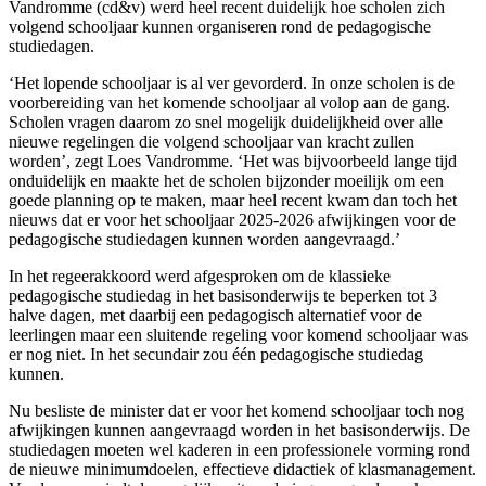
Vandromme (cd&v) werd heel recent duidelijk hoe scholen zich
volgend schooljaar kunnen organiseren rond de pedagogische
studiedagen.
‘Het lopende schooljaar is al ver gevorderd. In onze scholen is de
voorbereiding van het komende schooljaar al volop aan de gang.
Scholen vragen daarom zo snel mogelijk duidelijkheid over alle
nieuwe regelingen die volgend schooljaar van kracht zullen
worden’, zegt Loes Vandromme. ‘Het was bijvoorbeeld lange tijd
onduidelijk en maakte het de scholen bijzonder moeilijk om een
goede planning op te maken, maar heel recent kwam dan toch het
nieuws dat er voor het schooljaar 2025-2026 afwijkingen voor de
pedagogische studiedagen kunnen worden aangevraagd.’
In het regeerakkoord werd afgesproken om de klassieke
pedagogische studiedag in het basisonderwijs te beperken tot 3
halve dagen, met daarbij een pedagogisch alternatief voor de
leerlingen maar een sluitende regeling voor komend schooljaar was
er nog niet. In het secundair zou één pedagogische studiedag
kunnen.
Nu besliste de minister dat er voor het komend schooljaar toch nog
afwijkingen kunnen aangevraagd worden in het basisonderwijs. De
studiedagen moeten wel kaderen in een professionele vorming rond
de nieuwe minimumdoelen, effectieve didactiek of klasmanagement.