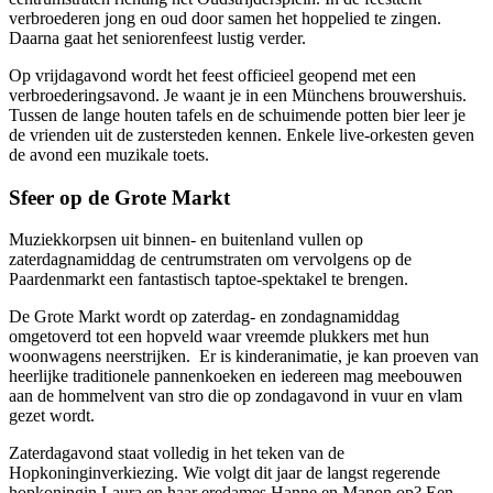
verbroederen jong en oud door samen het hoppelied te zingen.
Daarna gaat het seniorenfeest lustig verder.
Op vrijdagavond wordt het feest officieel geopend met een
verbroederingsavond. Je waant je in een Münchens brouwershuis.
Tussen de lange houten tafels en de schuimende potten bier leer je
de vrienden uit de zustersteden kennen. Enkele live-orkesten geven
de avond een muzikale toets.
Sfeer op de Grote Markt
Muziekkorpsen uit binnen- en buitenland vullen op
zaterdagnamiddag de centrumstraten om vervolgens op de
Paardenmarkt een fantastisch taptoe-spektakel te brengen.
De Grote Markt wordt op zaterdag- en zondagnamiddag
omgetoverd tot een hopveld waar vreemde plukkers met hun
woonwagens neerstrijken. Er is kinderanimatie, je kan proeven van
heerlijke traditionele pannenkoeken en iedereen mag meebouwen
aan de hommelvent van stro die op zondagavond in vuur en vlam
gezet wordt.
Zaterdagavond staat volledig in het teken van de
Hopkoninginverkiezing. Wie volgt dit jaar de langst regerende
hopkoningin Laura en haar eredames Hanne en Manon op? Een