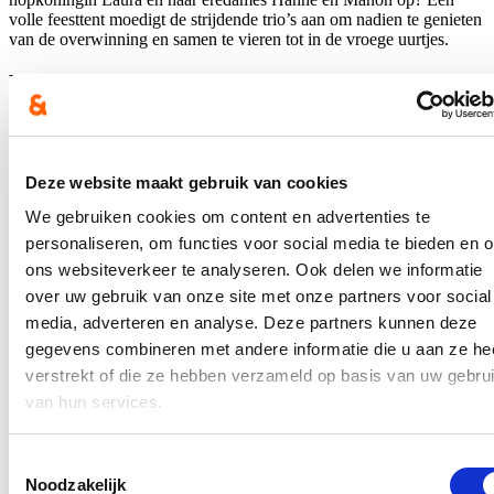
volle feesttent moedigt de strijdende trio’s aan om nadien te genieten
van de overwinning en samen te vieren tot in de vroege uurtjes.
Kleurrijke hoppestoet
De Hoppestoet op zondagnamiddag vormt het hoogtepunt van het
weekend. Dit kleurrijk spektakel vertelt het verhaal van de hop in al
haar facetten. Meer dan 1300 figuranten beelden het verhaal van
Deze website maakt gebruik van cookies
hop in de wereld uit, de geschiedenis van de plukkers en de werking
van de handmatige pluk. De kinderen charmeren het publiek als
We gebruiken cookies om content en advertenties te
vrienden en vijanden van de hop, dit jaar krijgen de bladluizen, rode
personaliseren, om functies voor social media te bieden en 
spinnen, libellen en vlinders een nieuwe outfit. De Poperingse
Hopbellen getooid in de roodgele stadkleuren en groene
ons websiteverkeer te analyseren. Ook delen we informatie
hopbellenhoed krijgen een make-over. Tientallen paarden en ruiters
over uw gebruik van onze site met onze partners voor social
flaneren fier in de stoet en trekken de vernieuwde wagens voort van
media, adverteren en analyse. Deze partners kunnen deze
‘Hop in de wereld’, het Hommelpapfeest en de hopkoninginwagen.
gegevens combineren met andere informatie die u aan ze he
Bij het vallen van de avond wordt het Hommelpapfeest op de Grote
verstrekt of die ze hebben verzameld op basis van uw gebru
Markt gevierd. De verbranding van de Hommelpapvent
en
‘Poperinge zingt faut’
luiden het einde van de oogst en het
van hun services.
feestweekend in. In de feesttent gaat het dak er nog af met
topmuziek van topartiesten. Die Verdammte Spielerei is er eentje
van en krijgt bijzonder goed gezelschap op het podium. Benieuwd?
Toestemmingsselectie
Volg de Bier- en Hoppefeesten op sociale media om de volledige
Noodzakelijk