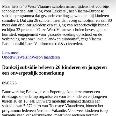
Maar liefst 340 West-Vlaamse scholen namen tijdens het voorbije
schooljaar deel aan ‘Oog voor Lekkers’, het Vlaams-Europese
subsidieprogramma dat gezonde voedingsgewoonten bij kinderen
stimuleert. Dat zijn 26 scholen meer dan vorig schooljaar en zelf 80
meer dan drie jaar geleden: een stijging van respectievelijk bijna 9
en bijna 32 procent. “Onze West-Vlaamse scholen bevestigen zo
hun sterk engagement voor gezonde voeding op school én de
verbinding met onze lokale land- en tuinbouw”, zegt Vlaams
Parlementslid Loes Vandromme (cd&v) tevreden.
Lees meer
Onderwijs
Welzijn
West-Vlaanderen
Dankzij subsidie beleven 26 kinderen en jongeren
een onvergetelijk zomerkamp
09/07/26
Buurtwerking Bellewijk van Poperinge kon deze zomer een
driedaags zomerkamp organiseren voor 26 kinderen en jongeren
tussen 10 en 16 jaar. Dit werd mogelijk gemaakt dankzij een
subsidie van 5.372 euro van Toerisme Vlaanderen, binnen het
programma Iedereen Verdient Vakantie. Voor veel kinderen is op
vakantie gaan vanzelfsprekend, maar voor anderen vormen