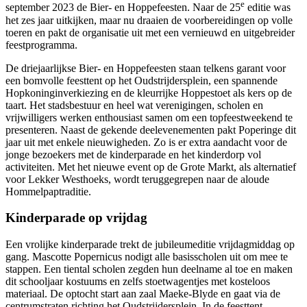
e
september 2023 de Bier- en Hoppefeesten. Naar de 25
editie was
het zes jaar uitkijken, maar nu draaien de voorbereidingen op volle
toeren en pakt de organisatie uit met een vernieuwd en uitgebreider
feestprogramma.
De driejaarlijkse Bier- en Hoppefeesten staan telkens garant voor
een bomvolle feesttent op het Oudstrijdersplein, een spannende
Hopkoninginverkiezing en de kleurrijke Hoppestoet als kers op de
taart. Het stadsbestuur en heel wat verenigingen, scholen en
vrijwilligers werken enthousiast samen om een topfeestweekend te
presenteren. Naast de gekende deelevenementen pakt Poperinge dit
jaar uit met enkele nieuwigheden. Zo is er extra aandacht voor de
jonge bezoekers met de kinderparade en het kinderdorp vol
activiteiten. Met het nieuwe event op de Grote Markt, als alternatief
voor Lekker Westhoeks, wordt teruggegrepen naar de aloude
Hommelpaptraditie.
Kinderparade op vrijdag
Een vrolijke kinderparade
trekt de jubileumeditie vrijdagmiddag op
gang. Mascotte Popernicus nodigt alle basisscholen uit om mee te
stappen. Een tiental scholen zegden hun deelname al toe en maken
dit schooljaar kostuums en zelfs stoetwagentjes met kosteloos
materiaal. De optocht start aan zaal Maeke-Blyde en gaat via de
centrumstraten richting het Oudstrijdersplein. In de feesttent