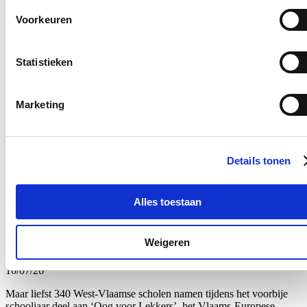
Blijf je graag op de hoogte?
Voorkeuren
Ontvang mijn nieuwsbrief.
E-mailadres
Statistieken
Postcode
Marketing
Ja, ik wens de nieuwsbrief van Loes Vandromme te ontvangen op
bovenstaand e-mailadres.
Klik
hier
om de privacyvoorwaarden te raadplegen
Details tonen
Nieuws
Alles toestaan
Recordaantal West-Vlaamse scholen kiest voor Oog
Weigeren
voor Lekkers
16/07/26
Maar liefst 340 West-Vlaamse scholen namen tijdens het voorbije
schooljaar deel aan ‘Oog voor Lekkers’, het Vlaams-Europese