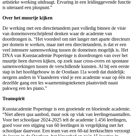
artistieke werking uitdraagt. Ervaring in een leidinggevende functie
is uiteraard een pluspunt.”
Over het muurtje kijken
De werking met een directietandem past volledig binnen de visie
van domeinoverschrijdend denken waar de academie van
doordrongen is. “Het voordeel om niet langer met aparte directeurs
per domein te werken, maar met een directietandem, is dat er een
veel intensere samenwerking tussen de domeinen mogelijk is. Het
DNA van Kunstacademie Poperinge is doordrongen van over het
muurtje heen durven kijken, op zoek naar cross-overs en spontane
samenwerkingen tussen de verschillende kunsten. Al bij een eerste
stap in het hoofdgebouw in de Oostlaan 11a wordt dat duidelijk:
nergens anders in Vlaanderen vind je een academie waar op één en
dezelfde gang een les waarnemingstekenen plaatsvindt naast
pakweg een les piano.”
Teamspirit
Kunstacademie Poperinge is een groeiende en bloeiende academie.
“Niet alleen qua aanbod, maar ook op vlak van leerlingenaantallen.
Voor het schooljaar 2024-2025 telt de academie 1.456 leerlingen,
goed voor een stijging van 60 leerlingen in vergelijking met het
schooljaar daarvoor. Een team van een 60-tal leerkrachten verzorgt