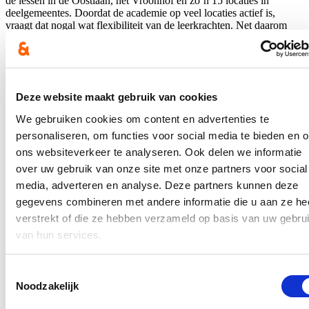
de lessen in de Oostlaan, het Vroonhof en zo’n 15 locaties in
deelgemeentes. Doordat de academie op veel locaties actief is,
vraagt dat nogal wat flexibiliteit van de leerkrachten. Net daarom
wordt sterk ingezet op het teamgevoel. De sfeer op de academie is
heerlijk positief, joviaal en gemoedelijk. Een aantal leerkrachten
woont op een uur of verder van Poperinge, maar toch blijven ze jaar
na jaar tot eindstation Poperinge sporen, net omwille van die
collegiale sfeer. En lesgeven, dat doen ze allen met een
Deze website maakt gebruik van cookies
doorgedreven passie, enthousiasme en liefde voor hun vak.”
We gebruiken cookies om content en advertenties te
Mooie vooruitzichten
personaliseren, om functies voor social media te bieden en 
Intussen wordt ook gretig vooruitgeblikt op de toekomst. “Voorlopig
ons websiteverkeer te analyseren. Ook delen we informatie
ligt de hoofdvestiging nog even in het voormalige Mariaziekenhuis
over uw gebruik van onze site met onze partners voor social
langs de Oostlaan, maar momenteel lopen we een heel intensief
traject met Scholen van Vlaanderen om de plannen rond de bouw
media, adverteren en analyse. Deze partners kunnen deze
van een gloednieuwe kunstacademie op de Vroonhofsite heel
gegevens combineren met andere informatie die u aan ze he
concreet te maken. Een inspirerende plaats dus waar het heerlijk
verstrekt of die ze hebben verzameld op basis van uw gebru
toeven en werken is, mét mooie troeven en vooruitzichten”, aldus
nog schepen Loes Vandromme.
van hun services.
De vacature van voltijds directeur deeltijds kunstonderwijs loopt nog
tot 10 april 2025. Meer info
Toestemmingsselectie
via
www.poperinge.be/vacatures
of
www.kunstacademiepoperinge.b
Noodzakelijk